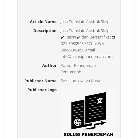
Article Name
Jasa Translate Abstrak Skripsi
Description
Jasa Translate Abstrak Skripsi
✔️ Resmi ✔️ dan Bersertifikat ☎️
021-30305459 / Chat WA
08999045858 email
info@solusipenerjemah.com
Author
Kantor Penerjemah
Tersumpah
Publisher Name
Solusindo Karya Nusa
Publisher Logo