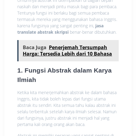
Umumnya abstrak ini ditempatkan di bagian depan
naskah dan menjadi pintu masuk bagi para pembaca.
Tentunya fungsi ini berlaku bagi semua pembaca
termasuk mereka yang menggunakan bahasa Inggris.
karena fungsinya yang sangat penting ini,
jasa
translate abstrak skripsi
benar-benar dibutuhkan.
Baca Juga
Penerjemah Tersumpah
Harga: Tersedia Lebih dari 10 Bahasa
1. Fungsi Abstrak dalam Karya
Ilmiah
Ketika kita menerjemahkan abstrak ke dalam bahasa
Inggris, kita tidak boleh lepas dari fungsi utama
abstrak itu sendiri. Kita semua tahu kalau abstrak ini
selalu terbentuk setelah karya ilmiah selesai. Namun
dari fungsinya, justru abstrak ini menjadi hal yang
pertama kali orang-orang akan baca.
Abstrak ini memiliki peranan yang sangat penting di