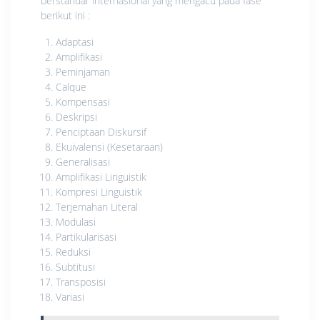
berstandar internasional yang mengacu pada fase
berikut ini :
Adaptasi
Amplifikasi
Peminjaman
Calque
Kompensasi
Deskripsi
Penciptaan Diskursif
Ekuivalensi (Kesetaraan)
Generalisasi
Amplifikasi Linguistik
Kompresi Linguistik
Terjemahan Literal
Modulasi
Partikularisasi
Reduksi
Subtitusi
Transposisi
Variasi