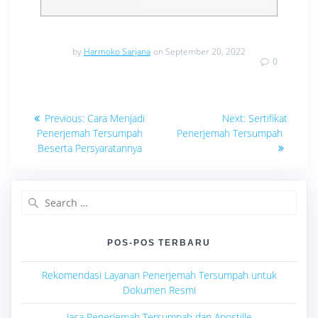
by
Harmoko Sarjana
on September 20, 2022
0
Navigasi
Previous
Next
Previous:
Cara Menjadi
Next:
Sertifikat
post:
post:
pos
Penerjemah Tersumpah
Penerjemah Tersumpah
Beserta Persyaratannya
Search
for:
POS-POS TERBARU
Rekomendasi Layanan Penerjemah Tersumpah untuk
Dokumen Resmi
Jasa Penerjemah Tersumpah dan Apostille