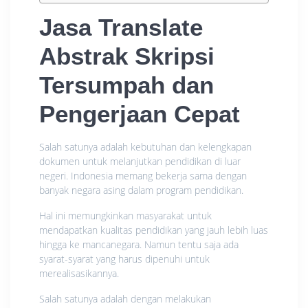
Jasa Translate
Abstrak Skripsi
Tersumpah
dan
Pengerjaan Cepat
Salah satunya adalah kebutuhan dan kelengkapan
dokumen untuk melanjutkan pendidikan di luar
negeri. Indonesia memang bekerja sama dengan
banyak negara asing dalam program pendidikan.
Hal ini memungkinkan masyarakat untuk
mendapatkan kualitas pendidikan yang jauh lebih luas
hingga ke mancanegara. Namun tentu saja ada
syarat-syarat yang harus dipenuhi untuk
merealisasikannya.
Salah satunya adalah dengan melakukan