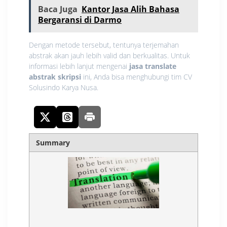
Baca Juga
Kantor Jasa Alih Bahasa
Bergaransi di Darmo
Dengan metode tersebut, tentunya terjemahan
abstrak akan jauh lebih valid dan berkualitas. Untuk
informasi lebih lanjut mengenai
jasa translate
abstrak skripsi
ini, Anda bisa menghubungi tim CV
Solusindo Karya Nusa.
Summary