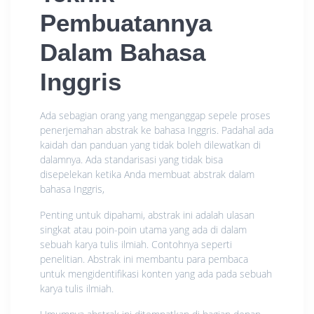
Pembuatannya
Dalam Bahasa
Inggris
Ada sebagian orang yang menganggap sepele proses
penerjemahan abstrak ke bahasa Inggris. Padahal ada
kaidah dan panduan yang tidak boleh dilewatkan di
dalamnya. Ada standarisasi yang tidak bisa
disepelekan ketika Anda membuat abstrak dalam
bahasa Inggris,
Penting untuk dipahami, abstrak ini adalah ulasan
singkat atau poin-poin utama yang ada di dalam
sebuah karya tulis ilmiah. Contohnya seperti
penelitian. Abstrak ini membantu para pembaca
untuk mengidentifikasi konten yang ada pada sebuah
karya tulis ilmiah.