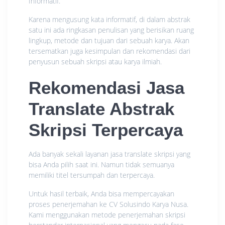
Informatif.
Karena mengusung kata informatif, di dalam abstrak
satu ini ada ringkasan penulisan yang berisikan ruang
lingkup, metode dan tujuan dari sebuah karya. Akan
tersematkan juga kesimpulan dan rekomendasi dari
penyusun sebuah skripsi atau karya ilmiah.
Rekomendasi Jasa
Translate Abstrak
Skripsi Terpercaya
Ada banyak sekali layanan jasa translate skripsi yang
bisa Anda pilih saat ini. Namun tidak semuanya
memiliki titel tersumpah dan terpercaya.
Untuk hasil terbaik, Anda bisa mempercayakan
proses penerjemahan ke CV Solusindo Karya Nusa.
Kami menggunakan metode penerjemahan skripsi