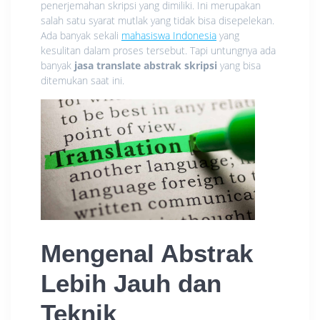
penerjemahan skripsi yang dimiliki. Ini merupakan
salah satu syarat mutlak yang tidak bisa disepelekan.
Ada banyak sekali
mahasiswa Indonesia
yang
kesulitan dalam proses tersebut. Tapi untungnya ada
banyak
jasa translate abstrak skripsi
yang bisa
ditemukan saat ini.
Mengenal Abstrak
Lebih Jauh dan
Teknik