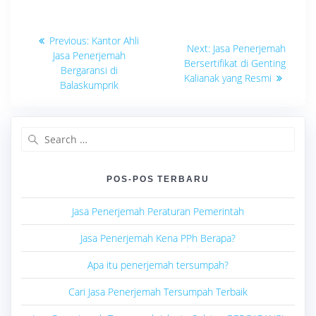
Navigasi
Previous
Previous:
Kantor Ahli
Next
Next:
Jasa Penerjemah
post:
pos
Jasa Penerjemah
post:
Bersertifikat di Genting
Bergaransi di
Kalianak yang Resmi
Balaskumprik
Search
for:
POS-POS TERBARU
Jasa Penerjemah Peraturan Pemerintah
Jasa Penerjemah Kena PPh Berapa?
Apa itu penerjemah tersumpah?
Cari Jasa Penerjemah Tersumpah Terbaik