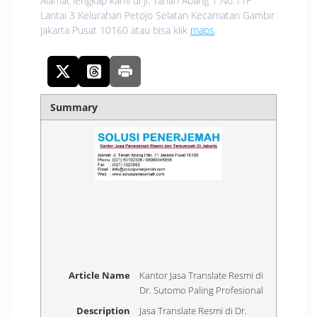
Alamat lengkap kami di Jl. Tanah Abang 1 No.11F
Lantai 3 Kelurahan Petojo Selatan Kecamatan Gambir
Jakarta Pusat 10160 atau bisa klik
maps
.
Summary
Article Name
Kantor Jasa Translate Resmi di
Dr. Sutomo Paling Profesional
Description
Jasa Translate Resmi di Dr.