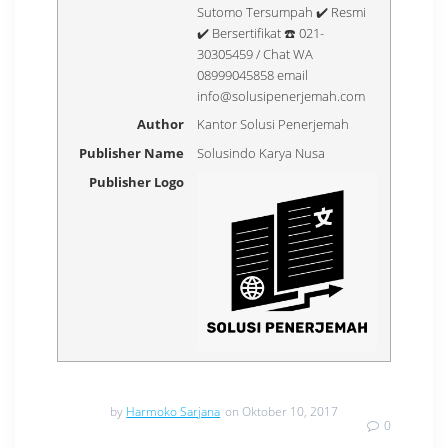
Sutomo Tersumpah ✔️ Resmi
✔️ Bersertifikat ☎️ 021-
30305459 / Chat WA
08999045858 email
info@solusipenerjemah.com
Author
Kantor Solusi Penerjemah
Publisher Name
Solusindo Karya Nusa
Publisher Logo
by
Harmoko Sarjana
on Oktober 10, 2017
0