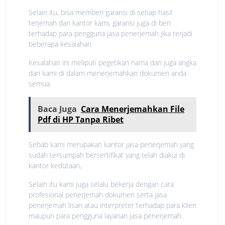
Selain itu, bisa memberi garansi di setiap hasil
terjemah dari kantor kami, garansi juga di beri
terhadap para pengguna jasa penerjemah jika terjadi
beberapa kesalahan
Kesalahan ini meliputi pegetikan nama dan juga angka
dari kami di dalam menerjemahkan dokumen anda
semua.
Baca Juga
Cara Menerjemahkan File
Pdf di HP Tanpa Ribet
Sebab kami merupakan kantor jasa penerjemah yang
sudah tersumpah bersertifikat yang telah diakui di
kantor kedutaan,
Selain itu kami juga selalu bekerja dengan cara
profesional penerjemah dokumen serta jasa
penerjemah lisan atau interpreter terhadap para klien
maupun para pengguna layanan jasa penerjemah.