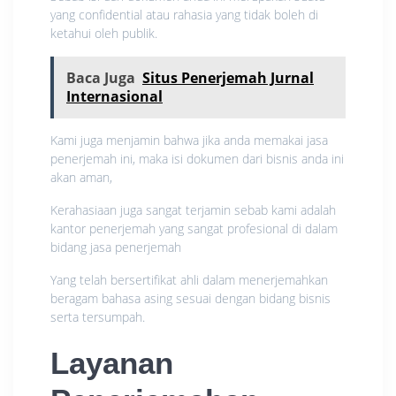
yang confidential atau rahasia yang tidak boleh di
ketahui oleh publik.
Baca Juga
Situs Penerjemah Jurnal
Internasional
Kami juga menjamin bahwa jika anda memakai jasa
penerjemah ini, maka isi dokumen dari bisnis anda ini
akan aman,
Kerahasiaan juga sangat terjamin sebab kami adalah
kantor penerjemah yang sangat profesional di dalam
bidang jasa penerjemah
Yang telah bersertifikat ahli dalam menerjemahkan
beragam bahasa asing sesuai dengan bidang bisnis
serta tersumpah.
Layanan