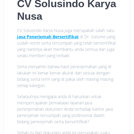
CV Solusindo Karya
Nusa
CV Solusindo Karya Nusa juga merupakah salah satu
Jasa Penerjemah Bersertifikat
di Dr. Sutomo yang
sudah resmi serta tersumpah yang telah bersertifikat
yang nantinya akan membantu anda semua dan juga
selalu memberi yang terbaik
Serta menjamin bahwa hasil penerjemahan yang di
lakukan ini benar-benar akurat dan sesuai dengan
bidang serta term yang di pakai oleh masing-masing
setiap kategori.
Selanjutnya mengapa anda di haruskan untuk
mempercayakan pemakaian layanan jasa
penerjemahan dokumen Anda terhadap kantor jasa
penerjamah tersumpah yang profesional dalam
bidang penerjemah serta bersertifikat?
Sebab isi dari dokumen anda ini merupakan suatu