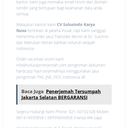
kantor, kami juga memakai email resmi dari domain
sendiri yang bertujuan bagi keamanan data anda
semua.
Walaupun kantor kami
CV Solusindo Karya
Nusa
berlokasi di Jakarta Pusat, tapi kami sanggup
menerima order Jasa Translate Resmi di Dr. Sutomo
dari Manukan Wetan bahkan seluruh wilayah
Indonesia.
Order via email resmi kami
info@solusipenerjemah.com pengiriman dokumen
hardcopy hasil terjemahnya menggunakan jasa
pengiriman TIKI, JNE, POS Indonesia dll.
Baca Juga
Penerjemah Tersumpah
Jakarta Selatan BERGARANSI
Segera Hubungi Kami Phone: 021-50102328 Mobile:
081314035858 / 08999045858 (Hanya WA saja)