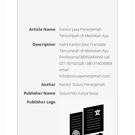
Article Name
Kantor Jasa Penerjemah
Tersumpah di Medokan Ayu
Description
Kami Kantor Jasa Translate
Tersumpah di Medokan Ayu
Profesional BERGARANSI call
021-50102328 / 081314035858
email
info@solusipenerjemah.com
Author
Kantor Solusi Penerjemah
Publisher Name
Solusindo Karya Nusa
Publisher Logo