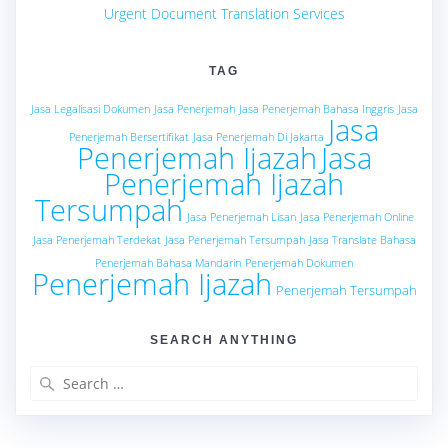
Urgent Document Translation Services
TAG
Jasa Legalisasi Dokumen
Jasa Penerjemah
Jasa Penerjemah Bahasa Inggris
Jasa
Jasa
Penerjemah Bersertifikat
Jasa Penerjemah Di Jakarta
Penerjemah Ijazah
Jasa
Penerjemah Ijazah
Tersumpah
Jasa Penerjemah Lisan
Jasa Penerjemah Online
Jasa Penerjemah Terdekat
Jasa Penerjemah Tersumpah
Jasa Translate Bahasa
Penerjemah Bahasa Mandarin
Penerjemah Dokumen
Penerjemah Ijazah
Penerjemah Tersumpah
SEARCH ANYTHING
Search
for: