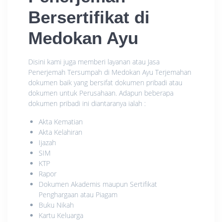
Bersertifikat di
Medokan Ayu
Disini kami juga memberi layanan atau Jasa
Penerjemah Tersumpah di Medokan Ayu Terjemahan
dokumen baik yang bersifat dokumen pribadi atau
dokumen untuk Perusahaan. Adapun beberapa
dokumen pribadi ini diantaranya ialah :
Akta Kematian
Akta Kelahiran
Ijazah
SIM
KTP
Rapor
Dokumen Akademis maupun Sertifikat
Penghargaan atau Piagam
Buku Nikah
Kartu Keluarga