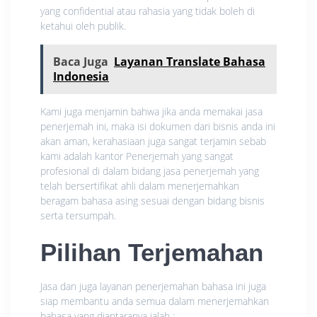
yang confidential atau rahasia yang tidak boleh di
ketahui oleh publik.
Baca Juga
Layanan Translate Bahasa
Indonesia
Kami juga menjamin bahwa jika anda memakai jasa
penerjemah ini, maka isi dokumen dari bisnis anda ini
akan aman, kerahasiaan juga sangat terjamin sebab
kami adalah kantor Penerjemah yang sangat
profesional di dalam bidang jasa penerjemah yang
telah bersertifikat ahli dalam menerjemahkan
beragam bahasa asing sesuai dengan bidang bisnis
serta tersumpah.
Pilihan Terjemahan
Jasa dan juga layanan penerjemahan bahasa ini juga
siap membantu anda semua dalam menerjemahkan
bahasa yang diantaranya ialah :