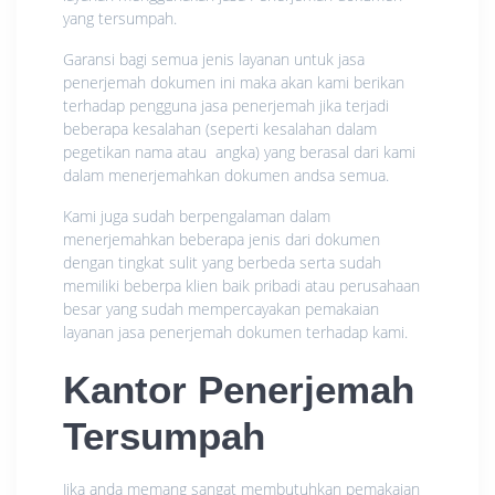
yang tersumpah.
Garansi bagi semua jenis layanan untuk jasa
penerjemah dokumen ini maka akan kami berikan
terhadap pengguna jasa penerjemah jika terjadi
beberapa kesalahan (seperti kesalahan dalam
pegetikan nama atau angka) yang berasal dari kami
dalam menerjemahkan dokumen andsa semua.
Kami juga sudah berpengalaman dalam
menerjemahkan beberapa jenis dari dokumen
dengan tingkat sulit yang berbeda serta sudah
memiliki beberpa klien baik pribadi atau perusahaan
besar yang sudah mempercayakan pemakaian
layanan jasa penerjemah dokumen terhadap kami.
Kantor Penerjemah
Tersumpah
Jika anda memang sangat membutuhkan pemakaian