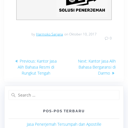
by
Harmoko Sarjana
on Oktober 10, 2017
0
Navigasi
Previous
Next
Previous:
Kantor Jasa
Next:
Kantor Jasa Alih
post:
post:
pos
Alih Bahasa Resmi di
Bahasa Bergaransi di
Rungkut Tengah
Darmo
Search
for:
POS-POS TERBARU
Jasa Penerjemah Tersumpah dan Apostille