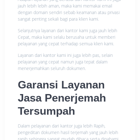
jauh lebih lebih aman, maka kami memakai email
dengan domain sendiri sebab keamanan atau privasi
sangat penting sekali bagi para klien kami.
Selanjutnya layanan dari kantor kami juga jauh lebih
Cepat, maka kami selalu berusaha untuk memberi
pelayanan yang cepat terhadap semua klien kami.
Layanan dari kantor kami ini juga lebih pas, selain
pelayanan yang cepat namun juga tepat dalam
menerjemahkan seluruh dokumen.
Garansi Layanan
Jasa Penerjemah
Tersumpah
Dalam pelayanan dari kantor juga lebih Rapih,
pengeditan dokumen hasil terjemah yang jauh lebih
rapih sehingga sangat mudah dibaca serta dipahami.