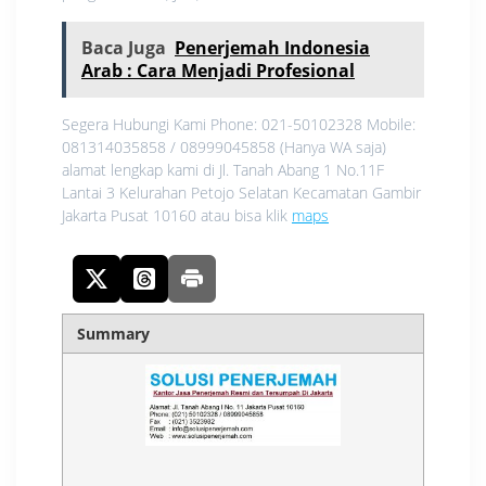
Baca Juga
Penerjemah Indonesia
Arab : Cara Menjadi Profesional
Segera Hubungi Kami Phone: 021-50102328 Mobile:
081314035858 / 08999045858 (Hanya WA saja)
alamat lengkap kami di Jl. Tanah Abang 1 No.11F
Lantai 3 Kelurahan Petojo Selatan Kecamatan Gambir
Jakarta Pusat 10160 atau bisa klik
maps
Summary