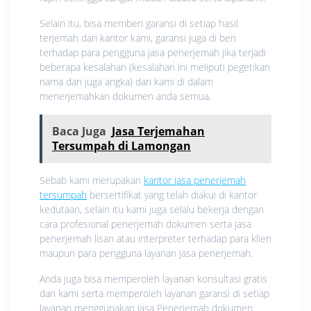
Selain itu, bisa memberi garansi di setiap hasil
terjemah dari kantor kami, garansi juga di beri
terhadap para pengguna jasa penerjemah jika terjadi
beberapa kesalahan (kesalahan ini meliputi pegetikan
nama dan juga angka) dari kami di dalam
menerjemahkan dokumen anda semua.
Baca Juga
Jasa Terjemahan
Tersumpah di Lamongan
Sebab kami merupakan
kantor jasa penerjemah
tersumpah
bersertifikat yang telah diakui di kantor
kedutaan, selain itu kami juga selalu bekerja dengan
cara profesional penerjemah dokumen serta jasa
penerjemah lisan atau interpreter terhadap para klien
maupun para pengguna layanan jasa penerjemah.
Anda juga bisa memperoleh layanan konsultasi gratis
dari kami serta memperoleh layanan garansi di setiap
layanan menggunakan jasa Penerjemah dokumen