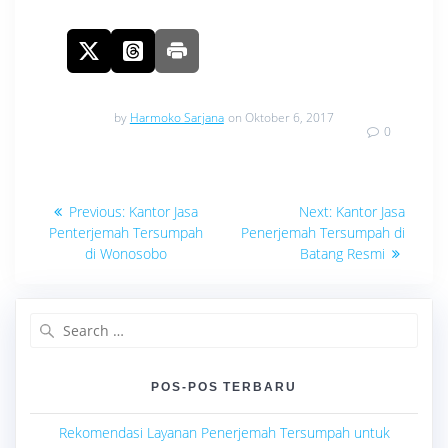
by
Harmoko Sarjana
on Oktober 6, 2017
0
Navigasi
Previous
Next
Previous:
Kantor Jasa
Next:
Kantor Jasa
post:
post:
pos
Penterjemah Tersumpah
Penerjemah Tersumpah di
di Wonosobo
Batang Resmi
Search
for:
POS-POS TERBARU
Rekomendasi Layanan Penerjemah Tersumpah untuk