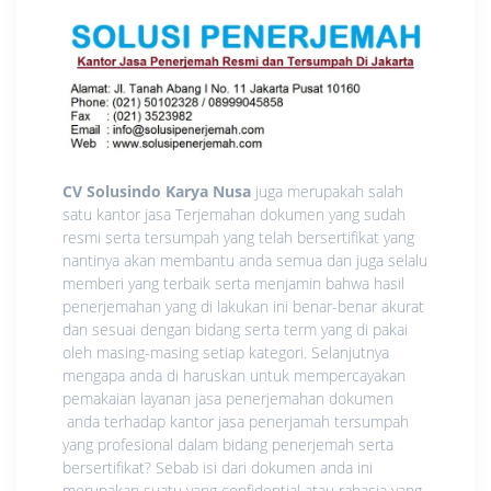
CV Solusindo Karya Nusa
juga merupakah salah
satu kantor jasa Terjemahan dokumen yang sudah
resmi serta tersumpah yang telah bersertifikat yang
nantinya akan membantu anda semua dan juga selalu
memberi yang terbaik serta menjamin bahwa hasil
penerjemahan yang di lakukan ini benar-benar akurat
dan sesuai dengan bidang serta term yang di pakai
oleh masing-masing setiap kategori. Selanjutnya
mengapa anda di haruskan untuk mempercayakan
pemakaian layanan jasa penerjemahan dokumen
anda terhadap kantor jasa penerjamah tersumpah
yang profesional dalam bidang penerjemah serta
bersertifikat? Sebab isi dari dokumen anda ini
merupakan suatu yang confidential atau rahasia yang