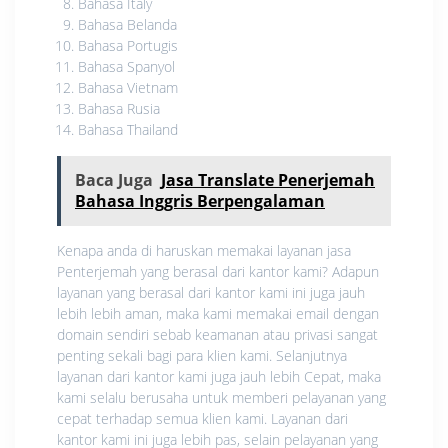
Bahasa Italy
Bahasa Belanda
Bahasa Portugis
Bahasa Spanyol
Bahasa Vietnam
Bahasa Rusia
Bahasa Thailand
Baca Juga
Jasa Translate Penerjemah
Bahasa Inggris Berpengalaman
Kenapa anda di haruskan memakai layanan jasa
Penterjemah yang berasal dari kantor kami? Adapun
layanan yang berasal dari kantor kami ini juga jauh
lebih lebih aman, maka kami memakai email dengan
domain sendiri sebab keamanan atau privasi sangat
penting sekali bagi para klien kami. Selanjutnya
layanan dari kantor kami juga jauh lebih Cepat, maka
kami selalu berusaha untuk memberi pelayanan yang
cepat terhadap semua klien kami. Layanan dari
kantor kami ini juga lebih pas, selain pelayanan yang