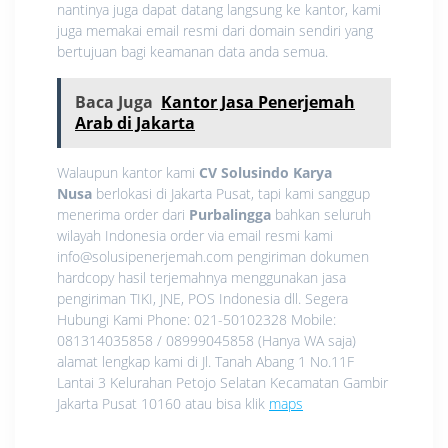
nantinya juga dapat datang langsung ke kantor, kami
juga memakai email resmi dari domain sendiri yang
bertujuan bagi keamanan data anda semua.
Baca Juga
Kantor Jasa Penerjemah
Arab di Jakarta
Walaupun kantor kami
CV Solusindo Karya
Nusa
berlokasi di Jakarta Pusat, tapi kami sanggup
menerima order dari
Purbalingga
bahkan seluruh
wilayah Indonesia order via email resmi kami
info@solusipenerjemah.com pengiriman dokumen
hardcopy hasil terjemahnya menggunakan jasa
pengiriman TIKI, JNE, POS Indonesia dll. Segera
Hubungi Kami Phone: 021-50102328 Mobile:
081314035858 / 08999045858 (Hanya WA saja)
alamat lengkap kami di Jl. Tanah Abang 1 No.11F
Lantai 3 Kelurahan Petojo Selatan Kecamatan Gambir
Jakarta Pusat 10160 atau bisa klik
maps