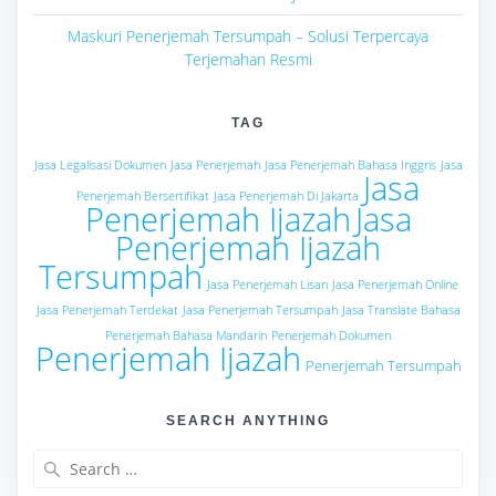
Maskuri Penerjemah Tersumpah – Solusi Terpercaya
Terjemahan Resmi
TAG
Jasa Legalisasi Dokumen
Jasa Penerjemah
Jasa Penerjemah Bahasa Inggris
Jasa
Jasa
Penerjemah Bersertifikat
Jasa Penerjemah Di Jakarta
Penerjemah Ijazah
Jasa
Penerjemah Ijazah
Tersumpah
Jasa Penerjemah Lisan
Jasa Penerjemah Online
Jasa Penerjemah Terdekat
Jasa Penerjemah Tersumpah
Jasa Translate Bahasa
Penerjemah Bahasa Mandarin
Penerjemah Dokumen
Penerjemah Ijazah
Penerjemah Tersumpah
SEARCH ANYTHING
Search
for: