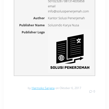
50102328 / 081314035858
email
info@solusipenerjemah.com
Author
Kantor Solusi Penerjemah
Publisher Name
Solusindo Karya Nusa
Publisher Logo
by
Harmoko Sarjana
on Oktober 6, 2017
0
Navigasi