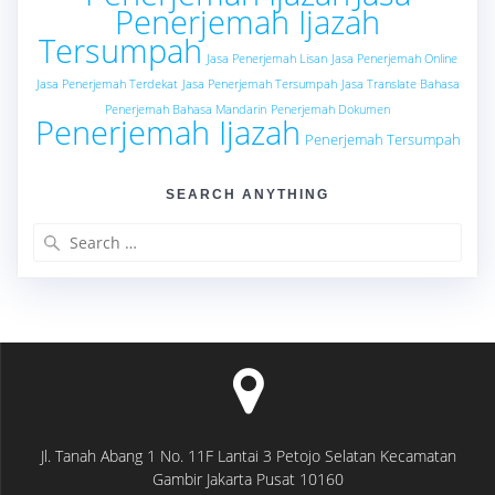
Penerjemah Ijazah
Tersumpah
Jasa Penerjemah Lisan
Jasa Penerjemah Online
Jasa Penerjemah Terdekat
Jasa Penerjemah Tersumpah
Jasa Translate Bahasa
Penerjemah Bahasa Mandarin
Penerjemah Dokumen
Penerjemah Ijazah
Penerjemah Tersumpah
SEARCH ANYTHING
Search
for:
Jl. Tanah Abang 1 No. 11F Lantai 3 Petojo Selatan Kecamatan
Gambir Jakarta Pusat 10160