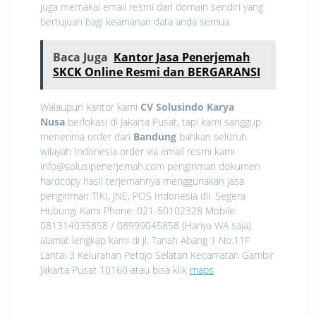
juga memakai email resmi dari domain sendiri yang
bertujuan bagi keamanan data anda semua.
Baca Juga
Kantor Jasa Penerjemah
SKCK Online Resmi dan BERGARANSI
Walaupun kantor kami
CV Solusindo Karya
Nusa
berlokasi di Jakarta Pusat, tapi kami sanggup
menerima order dari
Bandung
bahkan seluruh
wilayah Indonesia order via email resmi kami
info@solusipenerjemah.com pengiriman dokumen
hardcopy hasil terjemahnya menggunakan jasa
pengiriman TIKI, JNE, POS Indonesia dll. Segera
Hubungi Kami Phone: 021-50102328 Mobile:
081314035858 / 08999045858 (Hanya WA saja)
alamat lengkap kami di Jl. Tanah Abang 1 No.11F
Lantai 3 Kelurahan Petojo Selatan Kecamatan Gambir
Jakarta Pusat 10160 atau bisa klik
maps