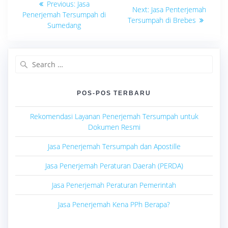
Previous
Previous:
Jasa
Next
Next:
Jasa Penterjemah
post:
pos
Penerjemah Tersumpah di
post:
Tersumpah di Brebes
Sumedang
Search
for:
POS-POS TERBARU
Rekomendasi Layanan Penerjemah Tersumpah untuk
Dokumen Resmi
Jasa Penerjemah Tersumpah dan Apostille
Jasa Penerjemah Peraturan Daerah (PERDA)
Jasa Penerjemah Peraturan Pemerintah
Jasa Penerjemah Kena PPh Berapa?