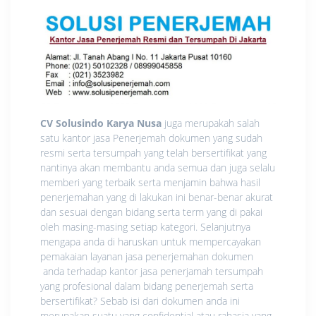
CV Solusindo Karya Nusa
juga merupakah salah
satu kantor jasa Penerjemah dokumen yang sudah
resmi serta tersumpah yang telah bersertifikat yang
nantinya akan membantu anda semua dan juga selalu
memberi yang terbaik serta menjamin bahwa hasil
penerjemahan yang di lakukan ini benar-benar akurat
dan sesuai dengan bidang serta term yang di pakai
oleh masing-masing setiap kategori. Selanjutnya
mengapa anda di haruskan untuk mempercayakan
pemakaian layanan jasa penerjemahan dokumen
anda terhadap kantor jasa penerjamah tersumpah
yang profesional dalam bidang penerjemah serta
bersertifikat? Sebab isi dari dokumen anda ini
merupakan suatu yang confidential atau rahasia yang