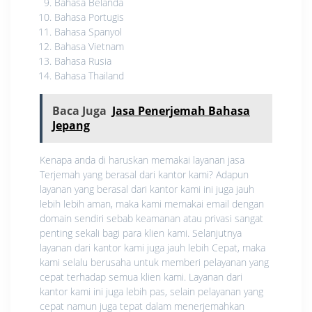
Bahasa Belanda
Bahasa Portugis
Bahasa Spanyol
Bahasa Vietnam
Bahasa Rusia
Bahasa Thailand
Baca Juga
Jasa Penerjemah Bahasa
Jepang
Kenapa anda di haruskan memakai layanan jasa
Terjemah yang berasal dari kantor kami? Adapun
layanan yang berasal dari kantor kami ini juga jauh
lebih lebih aman, maka kami memakai email dengan
domain sendiri sebab keamanan atau privasi sangat
penting sekali bagi para klien kami. Selanjutnya
layanan dari kantor kami juga jauh lebih Cepat, maka
kami selalu berusaha untuk memberi pelayanan yang
cepat terhadap semua klien kami. Layanan dari
kantor kami ini juga lebih pas, selain pelayanan yang
cepat namun juga tepat dalam menerjemahkan