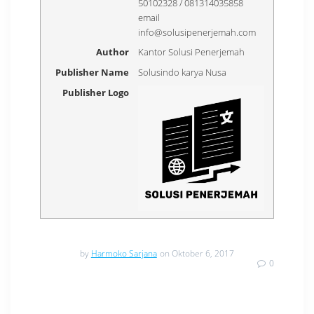
50102328 / 081314035858
email
info@solusipenerjemah.com
Author
Kantor Solusi Penerjemah
Publisher Name
Solusindo karya Nusa
Publisher Logo
by
Harmoko Sarjana
on Oktober 6, 2017
0
Navigasi