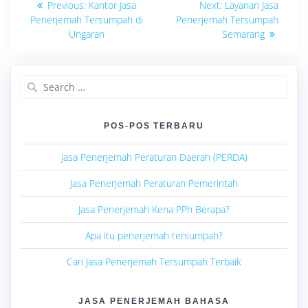
Previous
Next
Previous:
Kantor Jasa
Next:
Layanan Jasa
post:
post:
pos
Penerjemah Tersumpah di
Penerjemah Tersumpah
Ungaran
Semarang
Search
for:
POS-POS TERBARU
Jasa Penerjemah Peraturan Daerah (PERDA)
Jasa Penerjemah Peraturan Pemerintah
Jasa Penerjemah Kena PPh Berapa?
Apa itu penerjemah tersumpah?
Cari Jasa Penerjemah Tersumpah Terbaik
JASA PENERJEMAH BAHASA