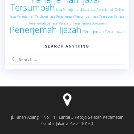
Tersumpah
Jasa Penerjemah Lisan
Jasa Penerjemah Online
Jasa Penerjemah Terdekat
Jasa Penerjemah Tersumpah
Jasa Translate Bahasa
Penerjemah Bahasa Mandarin
Penerjemah Dokumen
Penerjemah Ijazah
Penerjemah Tersumpah
SEARCH ANYTHING
Search
for:
Jl. Tanah Abang 1 No. 11F Lantai 3 Petojo Selatan Kecamatan
Gambir Jakarta Pusat 10160