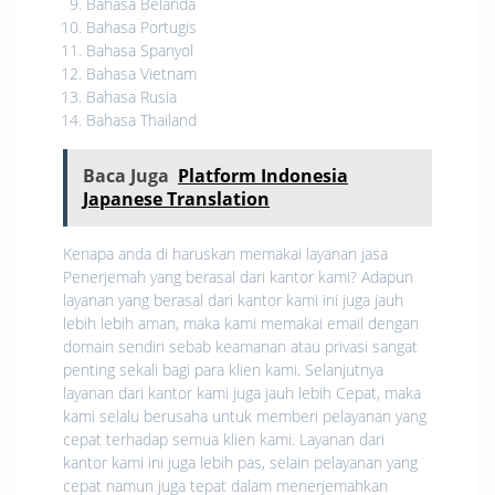
Bahasa Belanda
Bahasa Portugis
Bahasa Spanyol
Bahasa Vietnam
Bahasa Rusia
Bahasa Thailand
Baca Juga
Platform Indonesia
Japanese Translation
Kenapa anda di haruskan memakai layanan jasa
Penerjemah yang berasal dari kantor kami? Adapun
layanan yang berasal dari kantor kami ini juga jauh
lebih lebih aman, maka kami memakai email dengan
domain sendiri sebab keamanan atau privasi sangat
penting sekali bagi para klien kami. Selanjutnya
layanan dari kantor kami juga jauh lebih Cepat, maka
kami selalu berusaha untuk memberi pelayanan yang
cepat terhadap semua klien kami. Layanan dari
kantor kami ini juga lebih pas, selain pelayanan yang
cepat namun juga tepat dalam menerjemahkan