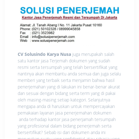
CV Solusindo Karya Nusa
juga merupakah salah
satu kantor jasa Terjemah dokumen yang sudah
resmi serta tersumpah yang telah bersertifikat yang
nantinya akan membantu anda semua dan juga selalu
memberi yang terbaik serta menjamin bahwa hasil
penerjemahan yang di lakukan ini benar-benar akurat
dan sesuai dengan bidang serta term yang di pakai
oleh masing-masing setiap kategori. Selanjutnya
mengapa anda di haruskan untuk mempercayakan
pemakaian layanan jasa penerjemahan dokumen
anda terhadap kantor jasa penerjamah tersumpah
yang profesional dalam bidang penerjemah serta
bersertifikat? Sebab isi dari dokumen anda ini
merupakan suatu yang confidential atau rahasia yang