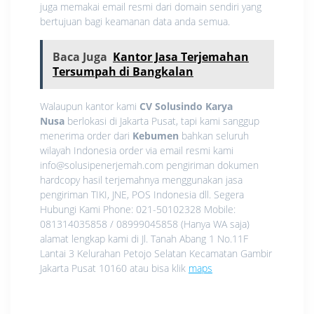
juga memakai email resmi dari domain sendiri yang
bertujuan bagi keamanan data anda semua.
Baca Juga
Kantor Jasa Terjemahan
Tersumpah di Bangkalan
Walaupun kantor kami
CV Solusindo Karya
Nusa
berlokasi di Jakarta Pusat, tapi kami sanggup
menerima order dari
Kebumen
bahkan seluruh
wilayah Indonesia order via email resmi kami
info@solusipenerjemah.com pengiriman dokumen
hardcopy hasil terjemahnya menggunakan jasa
pengiriman TIKI, JNE, POS Indonesia dll. Segera
Hubungi Kami Phone: 021-50102328 Mobile:
081314035858 / 08999045858 (Hanya WA saja)
alamat lengkap kami di Jl. Tanah Abang 1 No.11F
Lantai 3 Kelurahan Petojo Selatan Kecamatan Gambir
Jakarta Pusat 10160 atau bisa klik
maps