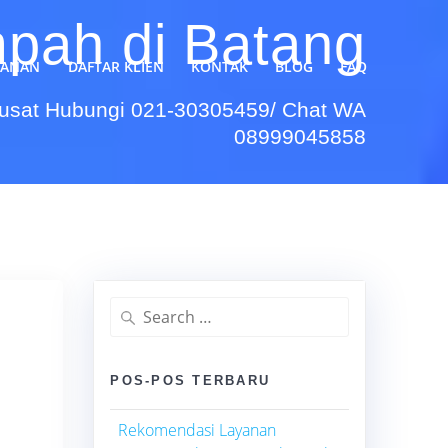
mpah di Batang
YANAN
DAFTAR KLIEN
KONTAK
BLOG
FAQ
Pusat Hubungi 021-30305459/ Chat WA
08999045858
Search
for:
POS-POS TERBARU
Rekomendasi Layanan