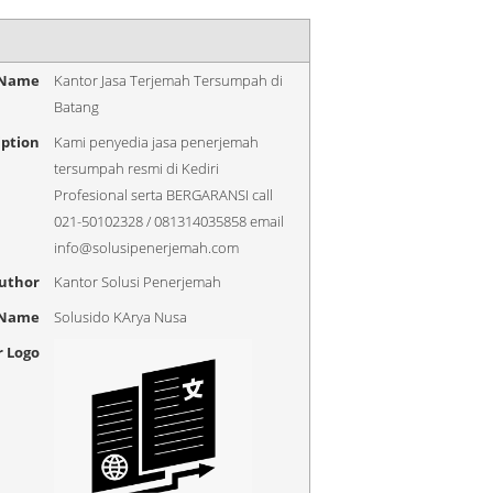
 Name
Kantor Jasa Terjemah Tersumpah di
Batang
iption
Kami penyedia jasa penerjemah
tersumpah resmi di Kediri
Profesional serta BERGARANSI call
021-50102328 / 081314035858 email
info@solusipenerjemah.com
uthor
Kantor Solusi Penerjemah
 Name
Solusido KArya Nusa
r Logo