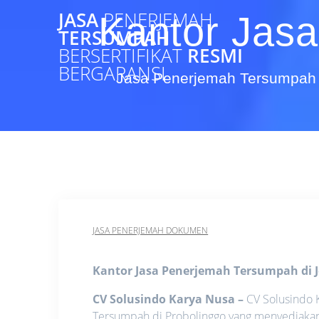
Skip
JASA
PENERJEMAH
Kantor Jasa
to
TERSUMPAH
content
BERSERTIFIKAT
RESMI
BERGARANSI
Jasa Penerjemah Tersumpah 
JASA PENERJEMAH DOKUMEN
Kantor Jasa Penerjemah Tersumpah di 
CV Solusindo Karya Nusa
–
CV Solusindo K
Tersumpah di Probolinggo yang menyediakan