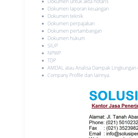
Dokumen untuk akta notaris
Dokumen laporan keuangan
Dokumen teknik
Dokumen perpajakan
Dokumen pertambangan
Dokumen hukum
SIUP
NPWP
TDP
AMDAL atau Analisa Dampak Lingkungan
Company Profile dan lainnya.