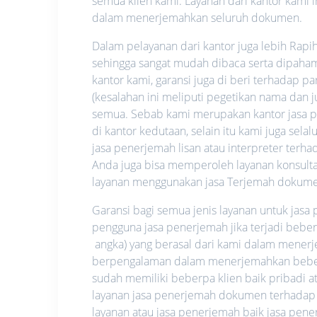
semua klien kami. Layanan dari kantor kami i
dalam menerjemahkan seluruh dokumen.
Dalam pelayanan dari kantor juga lebih Rapi
sehingga sangat mudah dibaca serta dipahami.
kantor kami, garansi juga di beri terhadap p
(kesalahan ini meliputi pegetikan nama dan
semua. Sebab kami merupakan kantor jasa pe
di kantor kedutaan, selain itu kami juga se
jasa penerjemah lisan atau interpreter ter
Anda juga bisa memperoleh layanan konsultas
layanan menggunakan jasa Terjemah dokume
Garansi bagi semua jenis layanan untuk jas
pengguna jasa penerjemah jika terjadi bebe
angka) yang berasal dari kami dalam mene
berpengalaman dalam menerjemahkan beberap
sudah memiliki beberpa klien baik pribadi
layanan jasa penerjemah dokumen terhadap
layanan atau jasa penerjemah baik jasa pe