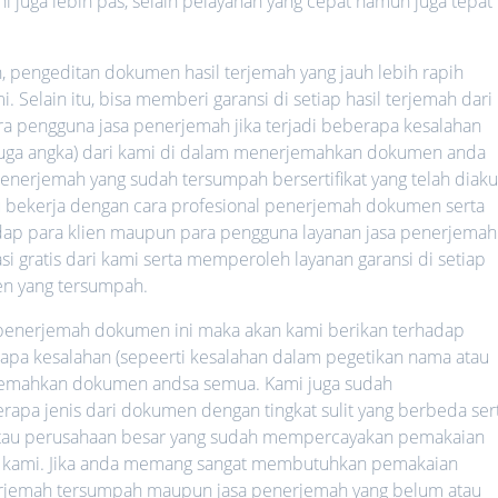
ni juga lebih pas, selain pelayanan yang cepat namun juga tepat
h, pengeditan dokumen hasil terjemah yang jauh lebih rapih
 Selain itu, bisa memberi garansi di setiap hasil terjemah dari
ara pengguna jasa penerjemah jika terjadi beberapa kesalahan
 juga angka) dari kami di dalam menerjemahkan dokumen anda
nerjemah yang sudah tersumpah bersertifikat yang telah diaku
lalu bekerja dengan cara profesional penerjemah dokumen serta
hadap para klien maupun para pengguna layanan jasa penerjemah
i gratis dari kami serta memperoleh layanan garansi di setiap
n yang tersumpah.
a penerjemah dokumen ini maka akan kami berikan terhadap
rapa kesalahan (sepeerti kesalahan dalam pegetikan nama atau
rjemahkan dokumen andsa semua. Kami juga sudah
a jenis dari dokumen dengan tingkat sulit yang berbeda ser
 atau perusahaan besar yang sudah mempercayakan pemakaian
 kami. Jika anda memang sangat membutuhkan pemakaian
nerjemah tersumpah maupun jasa penerjemah yang belum atau