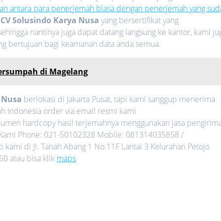
an antara para penerjemah biasa dengan penerjemah yang sud
i
CV Solusindo Karya Nusa
yang bersertifikat yang
ehingga nantinya juga dapat datang langsung ke kantor, kami ju
ang bertujuan bagi keamanan data anda semua.
Tersumpah di Magelang
a Nusa
berlokasi di Jakarta Pusat, tapi kami sanggup menerima
h Indonesia order via email resmi kami
umen hardcopy hasil terjemahnya menggunakan jasa pengirim
gi Kami Phone: 021-50102328 Mobile: 081314035858 /
kami di Jl. Tanah Abang 1 No.11F Lantai 3 Kelurahan Petojo
0 atau bisa klik
maps