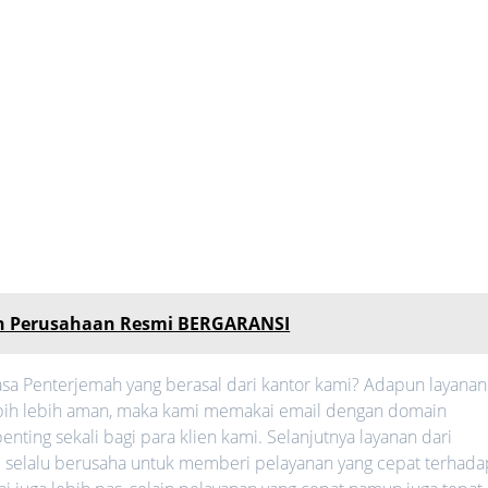
n Perusahaan Resmi BERGARANSI
sa Penterjemah yang berasal dari kantor kami? Adapun layanan
 lebih lebih aman, maka kami memakai email dengan domain
nting sekali bagi para klien kami. Selanjutnya layanan dari
mi selalu berusaha untuk memberi pelayanan yang cepat terhada