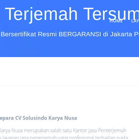
 Terjemah Tersu
HOME
LA
Bersertifikat Resmi BERGARANSI di Jakarta 
Jepara
CV Solusindo Karya Nusa
arya Nusa merupakan salah satu Kantor Jasa Penterjemah
 layanan jasa penerjemah yang profesional terhadap pada