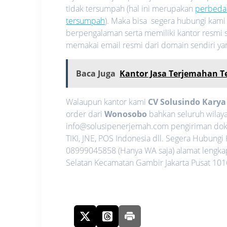
tidak tersumpah (hal ini merupakan
perbeda
tersumpah
). Maka bisa segera hubungi kam
berpengalaman serta memiliki kantor resmi s
memakai email resmi dari domain sendiri y
Baca Juga
Kantor Jasa Terjemahan 
Walaupun kantor kami
CV Solusindo Kary
order dari
Wonosobo
bahkan seluruh wilaya
info@solusipenerjemah.com pengiriman dok
TIKI, JNE, POS Indonesia dll. Segera Hubun
08999045858 (Hanya WA saja) alamat lengkap 
Selatan Kecamatan Gambir Jakarta Pusat 1016