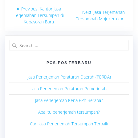
Navigasi
Previous
Previous:
Kantor Jasa
Next
Next:
Jasa Terjemahan
post:
pos
Terjemahan Tersumpah di
post:
Tersumpah Mojokerto
Kebayoran Baru
Search
for:
POS-POS TERBARU
Jasa Penerjemah Peraturan Daerah (PERDA)
Jasa Penerjemah Peraturan Pemerintah
Jasa Penerjemah Kena PPh Berapa?
Apa itu penerjemah tersumpah?
Cari Jasa Penerjemah Tersumpah Terbaik