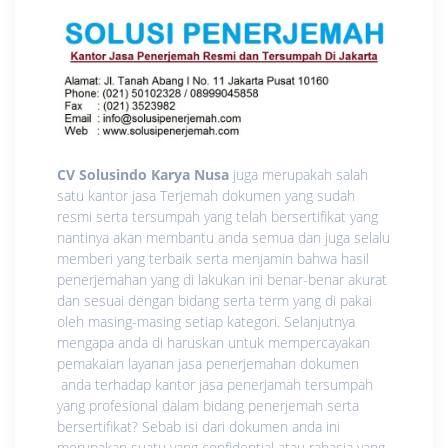
CV Solusindo Karya Nusa
juga merupakah salah
satu kantor jasa Terjemah dokumen yang sudah
resmi serta tersumpah yang telah bersertifikat yang
nantinya akan membantu anda semua dan juga selalu
memberi yang terbaik serta menjamin bahwa hasil
penerjemahan yang di lakukan ini benar-benar akurat
dan sesuai dengan bidang serta term yang di pakai
oleh masing-masing setiap kategori. Selanjutnya
mengapa anda di haruskan untuk mempercayakan
pemakaian layanan jasa penerjemahan dokumen
anda terhadap kantor jasa penerjamah tersumpah
yang profesional dalam bidang penerjemah serta
bersertifikat? Sebab isi dari dokumen anda ini
merupakan suatu yang confidential atau rahasia yang