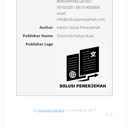
BERGARANSI call 021-
50102328 / 081314035858
email
info@solusipenerjemah.com
Author
Kantor Solusi Penerjemah
Publisher Name
Solusindo Karya Nusa
Publisher Logo
by
Harmoko Sarjana
on Oktober 6, 2017
0