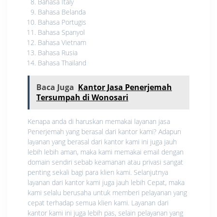
Bahasa Italy
Bahasa Belanda
Bahasa Portugis
Bahasa Spanyol
Bahasa Vietnam
Bahasa Rusia
Bahasa Thailand
Baca Juga
Kantor Jasa Penerjemah
Tersumpah di Wonosari
Kenapa anda di haruskan memakai layanan jasa
Penerjemah yang berasal dari kantor kami? Adapun
layanan yang berasal dari kantor kami ini juga jauh
lebih lebih aman, maka kami memakai email dengan
domain sendiri sebab keamanan atau privasi sangat
penting sekali bagi para klien kami. Selanjutnya
layanan dari kantor kami juga jauh lebih Cepat, maka
kami selalu berusaha untuk memberi pelayanan yang
cepat terhadap semua klien kami. Layanan dari
kantor kami ini juga lebih pas, selain pelayanan yang