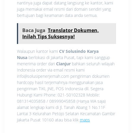
nantinya juga dapat datang langsung ke kantor, kami
juga memakai email resmi dari domain sendiri yang
bertujuan bagi keamanan data anda semua.
Baca Juga
Translator Dokumen,
Inilah Tips Suksesnya!
Walaupun kantor kami
CV Solusindo Karya
Nusa
berlokasi di Jakarta Pusat, tapi kami sanggup
menerima order dari
Cianjur
bahkan seluruh wilayah
Indonesia order via email resmi kami
info@solusipenerjemah.com pengiriman dokumen
hardcopy hasil terjemahnya menggunakan jasa
pengiriman TIKI, JNE, POS Indonesia dll. Segera
Hubungi Kami Phone: 021-50102328 Mobile:
081314035858 / 08999045858 (Hanya WA saja)
alamat lengkap kami di Jl. Tanah Abang 1 No.11F
Lantai 3 Kelurahan Petojo Selatan Kecamatan Gambir
Jakarta Pusat 10160 atau bisa klik
maps