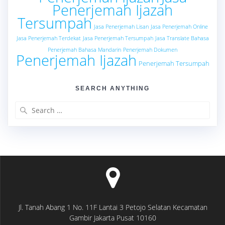
Penerjemah Ijazah
Tersumpah
Jasa Penerjemah Lisan
Jasa Penerjemah Online
Jasa Penerjemah Terdekat
Jasa Penerjemah Tersumpah
Jasa Translate Bahasa
Penerjemah Bahasa Mandarin
Penerjemah Dokumen
Penerjemah Ijazah
Penerjemah Tersumpah
SEARCH ANYTHING
Search
for:
Jl. Tanah Abang 1 No. 11F Lantai 3 Petojo Selatan Kecamatan
Gambir Jakarta Pusat 10160