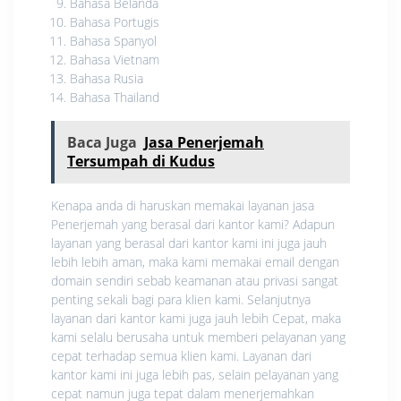
Bahasa Belanda
Bahasa Portugis
Bahasa Spanyol
Bahasa Vietnam
Bahasa Rusia
Bahasa Thailand
Baca Juga
Jasa Penerjemah
Tersumpah di Kudus
Kenapa anda di haruskan memakai layanan jasa
Penerjemah yang berasal dari kantor kami? Adapun
layanan yang berasal dari kantor kami ini juga jauh
lebih lebih aman, maka kami memakai email dengan
domain sendiri sebab keamanan atau privasi sangat
penting sekali bagi para klien kami. Selanjutnya
layanan dari kantor kami juga jauh lebih Cepat, maka
kami selalu berusaha untuk memberi pelayanan yang
cepat terhadap semua klien kami. Layanan dari
kantor kami ini juga lebih pas, selain pelayanan yang
cepat namun juga tepat dalam menerjemahkan