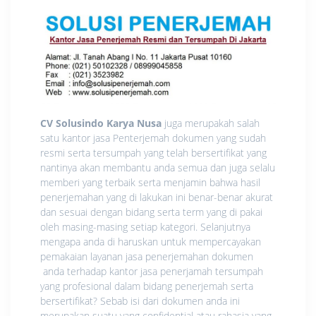
CV Solusindo Karya Nusa
juga merupakah salah
satu kantor jasa Penterjemah dokumen yang sudah
resmi serta tersumpah yang telah bersertifikat yang
nantinya akan membantu anda semua dan juga selalu
memberi yang terbaik serta menjamin bahwa hasil
penerjemahan yang di lakukan ini benar-benar akurat
dan sesuai dengan bidang serta term yang di pakai
oleh masing-masing setiap kategori. Selanjutnya
mengapa anda di haruskan untuk mempercayakan
pemakaian layanan jasa penerjemahan dokumen
anda terhadap kantor jasa penerjamah tersumpah
yang profesional dalam bidang penerjemah serta
bersertifikat? Sebab isi dari dokumen anda ini
merupakan suatu yang confidential atau rahasia yang