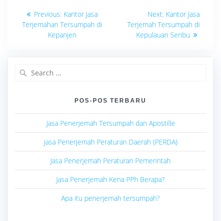
Navigasi
Previous
Next
Previous:
Kantor Jasa
Next:
Kantor Jasa
post:
post:
pos
Terjemahan Tersumpah di
Terjemah Tersumpah di
Kepanjen
Kepulauan Seribu
Search
for:
POS-POS TERBARU
Jasa Penerjemah Tersumpah dan Apostille
Jasa Penerjemah Peraturan Daerah (PERDA)
Jasa Penerjemah Peraturan Pemerintah
Jasa Penerjemah Kena PPh Berapa?
Apa itu penerjemah tersumpah?