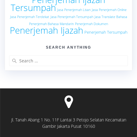
Tersumpah
Jasa Penerjemah Lisan
Jasa Penerjemah Online
Jasa Penerjemah Terdekat
Jasa Penerjemah Tersumpah
Jasa Translate Bahasa
Penerjemah Bahasa Mandarin
Penerjemah Dokumen
Penerjemah Ijazah
Penerjemah Tersumpah
SEARCH ANYTHING
Search
for:
Jl. Tanah Abang 1 No. 11F Lantai 3 Petojo Selatan Kecamatan
Gambir Jakarta Pusat 10160