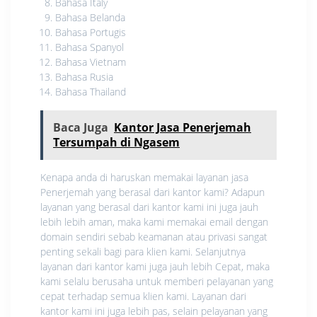
Bahasa Italy
Bahasa Belanda
Bahasa Portugis
Bahasa Spanyol
Bahasa Vietnam
Bahasa Rusia
Bahasa Thailand
Baca Juga
Kantor Jasa Penerjemah
Tersumpah di Ngasem
Kenapa anda di haruskan memakai layanan jasa
Penerjemah yang berasal dari kantor kami? Adapun
layanan yang berasal dari kantor kami ini juga jauh
lebih lebih aman, maka kami memakai email dengan
domain sendiri sebab keamanan atau privasi sangat
penting sekali bagi para klien kami. Selanjutnya
layanan dari kantor kami juga jauh lebih Cepat, maka
kami selalu berusaha untuk memberi pelayanan yang
cepat terhadap semua klien kami. Layanan dari
kantor kami ini juga lebih pas, selain pelayanan yang