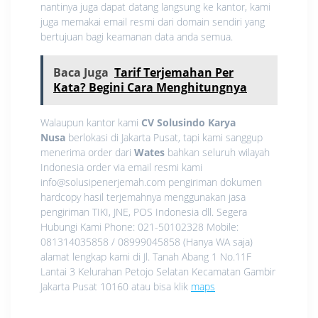
nantinya juga dapat datang langsung ke kantor, kami
juga memakai email resmi dari domain sendiri yang
bertujuan bagi keamanan data anda semua.
Baca Juga
Tarif Terjemahan Per
Kata? Begini Cara Menghitungnya
Walaupun kantor kami
CV Solusindo Karya
Nusa
berlokasi di Jakarta Pusat, tapi kami sanggup
menerima order dari
Wates
bahkan seluruh wilayah
Indonesia order via email resmi kami
info@solusipenerjemah.com pengiriman dokumen
hardcopy hasil terjemahnya menggunakan jasa
pengiriman TIKI, JNE, POS Indonesia dll. Segera
Hubungi Kami Phone: 021-50102328 Mobile:
081314035858 / 08999045858 (Hanya WA saja)
alamat lengkap kami di Jl. Tanah Abang 1 No.11F
Lantai 3 Kelurahan Petojo Selatan Kecamatan Gambir
Jakarta Pusat 10160 atau bisa klik
maps