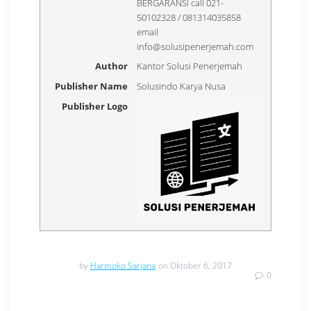
BERGARANSI call 021-
50102328 / 081314035858
email
info@solusipenerjemah.com
Author
Kantor Solusi Penerjemah
Publisher Name
Solusindo Karya Nusa
Publisher Logo
by
Harmoko Sarjana
on Oktober 6, 2017
0