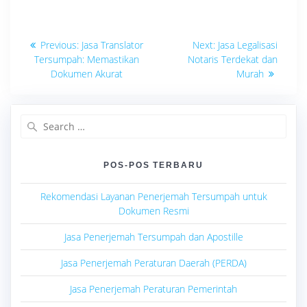
Navigasi
Previous
Next
Previous:
Jasa Translator
Next:
Jasa Legalisasi
post:
post:
pos
Tersumpah: Memastikan
Notaris Terdekat dan
Dokumen Akurat
Murah
Search
for:
POS-POS TERBARU
Rekomendasi Layanan Penerjemah Tersumpah untuk
Dokumen Resmi
Jasa Penerjemah Tersumpah dan Apostille
Jasa Penerjemah Peraturan Daerah (PERDA)
Jasa Penerjemah Peraturan Pemerintah