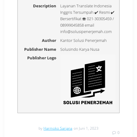
Description
Layanan Translate Indonesia
Inggris Tersumpah ✔️ Resmi ✔️
Bersertifikat ☎️ 021-30305459 /
08999045858 email
info@solusipenerjemah.com
Author
Kantor Solusi Penerjemah
Publisher Name
Solusindo Karya Nusa
Publisher Logo
by
Harmoko Sarjana
on Juni 1, 2023
0