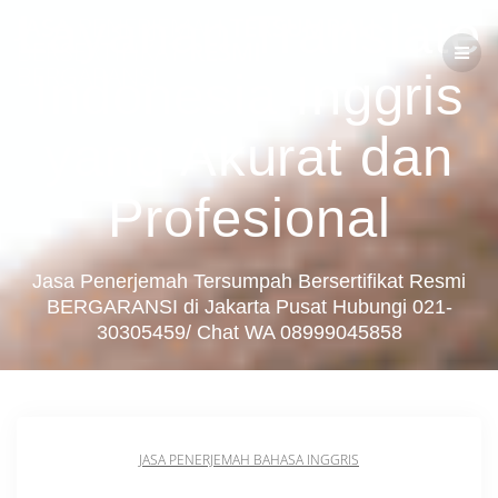
Skip
Layanan Translate
JASA
PENERJEMAH
TERSUMPAH
to
BERSERTIFIKAT
RESMI
content
BERGARANSI
Indonesia Inggris
yang Akurat dan
Profesional
Jasa Penerjemah Tersumpah Bersertifikat Resmi
BERGARANSI di Jakarta Pusat Hubungi 021-
30305459/ Chat WA 08999045858
JASA PENERJEMAH BAHASA INGGRIS