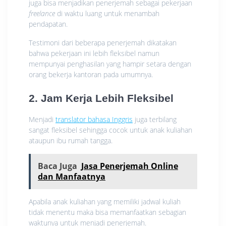
juga bisa menjadikan penerjemah sebagai pekerjaan
freelance
di waktu luang untuk menambah
pendapatan.
Testimoni dari beberapa penerjemah dikatakan
bahwa pekerjaan ini lebih fleksibel namun
mempunyai penghasilan yang hampir setara dengan
orang bekerja kantoran pada umumnya.
2. Jam Kerja Lebih Fleksibel
Menjadi
translator bahasa Inggris
juga terbilang
sangat fleksibel sehingga cocok untuk anak kuliahan
ataupun ibu rumah tangga.
Baca Juga
Jasa Penerjemah Online
dan Manfaatnya
Apabila anak kuliahan yang memiliki jadwal kuliah
tidak menentu maka bisa memanfaatkan sebagian
waktunya untuk menjadi penerjemah.