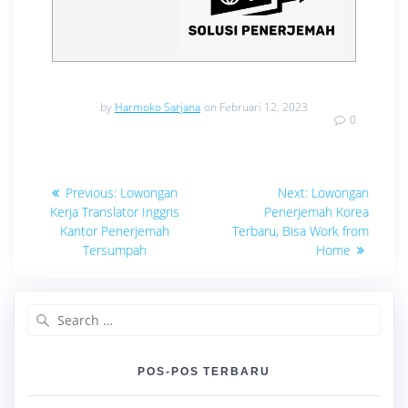
by
Harmoko Sarjana
on Februari 12, 2023
0
Navigasi
Previous
Next
Previous:
Lowongan
Next:
Lowongan
post:
post:
pos
Kerja Translator Inggris
Penerjemah Korea
Kantor Penerjemah
Terbaru, Bisa Work from
Tersumpah
Home
Search
for:
POS-POS TERBARU