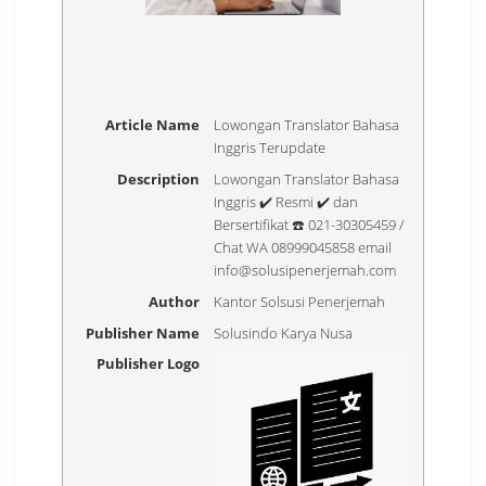
Article Name
Lowongan Translator Bahasa
Inggris Terupdate
Description
Lowongan Translator Bahasa
Inggris ✔️ Resmi ✔️ dan
Bersertifikat ☎️ 021-30305459 /
Chat WA 08999045858 email
info@solusipenerjemah.com
Author
Kantor Solsusi Penerjemah
Publisher Name
Solusindo Karya Nusa
Publisher Logo