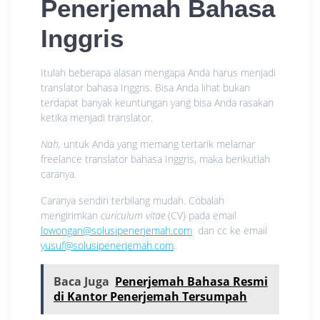
Penerjemah Bahasa
Inggris
Itulah beberapa alasan mengapa Anda harus menjadi
translator bahasa Inggris. Bisa Anda lihat bukan
terdapat banyak keuntungan yang bisa Anda rasakan
ketika menjadi translator.
Nah,
untuk Anda yang memang tertarik melamar
freelance translator bahasa Inggris, maka berikutlah
caranya.
Caranya sendiri terbilang mudah. Cobalah
mengirimkan
curiculum vitae
(CV) pada email
lowongan@solusipenerjemah.com
dan cc ke email
yusuf@solusipenerjemah.com
.
Baca Juga
Penerjemah Bahasa Resmi
di Kantor Penerjemah Tersumpah