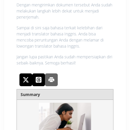
Dengan mengirimkan dokumen tersebut Anda sudah
melakukan langkah lebih dekat untuk menjadi
penerjemah.
Sampai di sini saja bahasa terkait kelebihan dari
menjadi translator bahasa Inggris. Anda bisa
mencoba peruntungan Anda dengan melamar di
lowongan translator bahasa Inggris.
Jangan lupa pastikan Anda sudah mempersiapkan diri
sebaik-baiknya. Semoga berhasil!
Summary