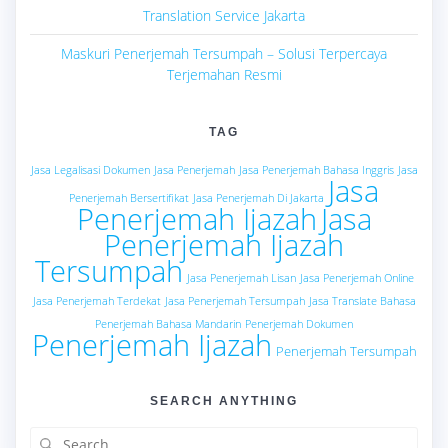
Translation Service Jakarta
Maskuri Penerjemah Tersumpah – Solusi Terpercaya
Terjemahan Resmi
TAG
Jasa Legalisasi Dokumen
Jasa Penerjemah
Jasa Penerjemah Bahasa Inggris
Jasa
Jasa
Penerjemah Bersertifikat
Jasa Penerjemah Di Jakarta
Penerjemah Ijazah
Jasa
Penerjemah Ijazah
Tersumpah
Jasa Penerjemah Lisan
Jasa Penerjemah Online
Jasa Penerjemah Terdekat
Jasa Penerjemah Tersumpah
Jasa Translate Bahasa
Penerjemah Bahasa Mandarin
Penerjemah Dokumen
Penerjemah Ijazah
Penerjemah Tersumpah
SEARCH ANYTHING
Search