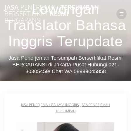
Skip
Lowongan
JASA
PENERJEMAH
TERSUMPAH
to
BERSERTIFIKAT
RESMI
content
BERGARANSI
Translator Bahasa
Inggris Terupdate
Jasa Penerjemah Tersumpah Bersertifikat Resmi
BERGARANSI di Jakarta Pusat Hubungi 021-
30305459/ Chat WA 08999045858
JASA PENERJEMAH BAHASA INGGRIS
,
JASA PENERJEMAH
TERSUMPAH