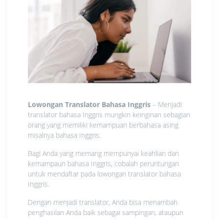
Lowongan Translator Bahasa Inggris
– Menjadi
translator bahasa Inggris mungkin keinginan sebagian
orang yang memiliki kemampuan berbahasa asing
misalnya bahasa Inggris.
Bagi Anda yang memang mempunyai keahlian dan
kemampaun bahasa Inggris, cobalah peruntungan
untuk mendaftar pada lowongan translator bahasa
Inggris.
Dengan menjadi translator, Anda bisa menambah
penghasilan Anda baik sebagai sampingan, ataupun