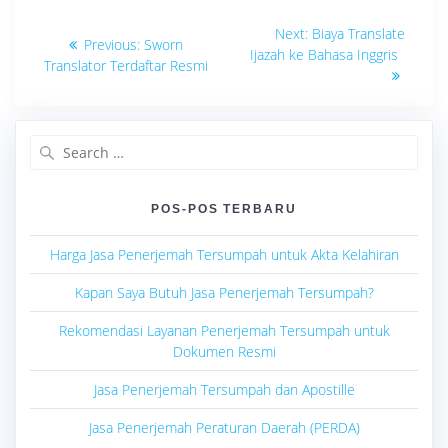
Navigasi
Next
Next:
Biaya Translate
Previous
Previous:
Sworn
post:
pos
Ijazah ke Bahasa Inggris
post:
Translator Terdaftar Resmi
Search
for:
POS-POS TERBARU
Harga Jasa Penerjemah Tersumpah untuk Akta Kelahiran
Kapan Saya Butuh Jasa Penerjemah Tersumpah?
Rekomendasi Layanan Penerjemah Tersumpah untuk
Dokumen Resmi
Jasa Penerjemah Tersumpah dan Apostille
Jasa Penerjemah Peraturan Daerah (PERDA)