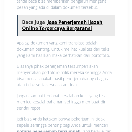
tanda baca bisa memberikan pengaruh mengenai
pesan yang ada di dalam dokumen tersebut.
Baca Juga
Jasa Penerjemah Ijazah
Online Terpercaya Bergaransi
Apalagi dokumen yang kami translate adalah
dokumen penting. Untuk melihat kualitas dari teks
yang kami hasilkan maka perhatikan dari portofolio.
Biasanya pihak penerjemah tersumpah akan
menyertakan portofolio milik mereka sehingga Anda
bisa menilai apakah hasil penerjemahannya bagus
atau tidak serta sesuai atau tidak.
Jangan sampai terdapat kesalahan kecil yang bisa
memicu kesalahpahaman sehingga membuat diri
sendiri repot.
Jadi bisa Anda katakan bahwa pekerjaan ini tidak
sepele sehingga penting bagi Anda untuk mencari
notaris penerjemah tersumpah
yang berkualitas