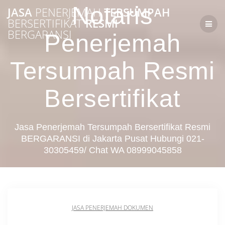
Skip
Notaris
JASA
PENERJEMAH
TERSUMPAH
to
BERSERTIFIKAT
RESMI
content
BERGARANSI
Penerjemah
Tersumpah Resmi
Bersertifikat
Jasa Penerjemah Tersumpah Bersertifikat Resmi
BERGARANSI di Jakarta Pusat Hubungi 021-
30305459/ Chat WA 08999045858
JASA PENERJEMAH DOKUMEN