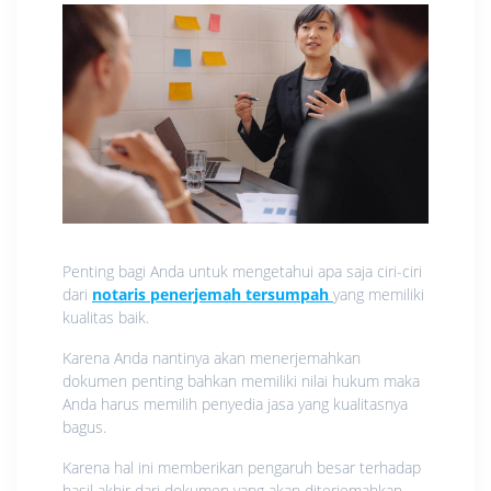
Penting bagi Anda untuk mengetahui apa saja ciri-ciri
dari
notaris penerjemah tersumpah
yang memiliki
kualitas baik.
Karena Anda nantinya akan menerjemahkan
dokumen penting bahkan memiliki nilai hukum maka
Anda harus memilih penyedia jasa yang kualitasnya
bagus.
Karena hal ini memberikan pengaruh besar terhadap
hasil akhir dari dokumen yang akan diterjemahkan.