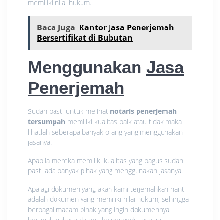
memiliki nilai hukum.
Baca Juga
Kantor Jasa Penerjemah
Bersertifikat di Bubutan
Menggunakan
Jasa
Penerjemah
Sudah pasti untuk melihat
notaris penerjemah
tersumpah
memiliki kualitas baik atau tidak maka
lihatlah seberapa banyak orang yang menggunakan
jasanya.
Apabila mereka memiliki kualitas yang bagus sudah
pasti ada banyak pihak yang menggunakan jasanya.
Apalagi dokumen yang akan kami terjemahkan nanti
adalah dokumen yang memiliki nilai hukum, sehingga
berbagai macam pihak yang ingin dokumennya
berubah bahasa datang ke penyedia jasa ini.