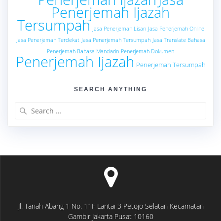
Penerjemah Ijazah
Tersumpah
Jasa Penerjemah Lisan
Jasa Penerjemah Online
Jasa Penerjemah Terdekat
Jasa Penerjemah Tersumpah
Jasa Translate Bahasa
Penerjemah Bahasa Mandarin
Penerjemah Dokumen
Penerjemah Ijazah
Penerjemah Tersumpah
SEARCH ANYTHING
Search
for:
Jl. Tanah Abang 1 No. 11F Lantai 3 Petojo Selatan Kecamatan
Gambir Jakarta Pusat 10160