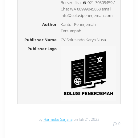
Bersertifikat ☎️ 021-30305459 /
Chat WA 08999045858 email
info@solusipenerjemah.com
Author
Kantor Penerjemah
Tersumpah
Publisher Name
CV Solusindo Karya Nusa
Publisher Logo
by
Harmoko Sarjana
on Juli 21, 2022
0