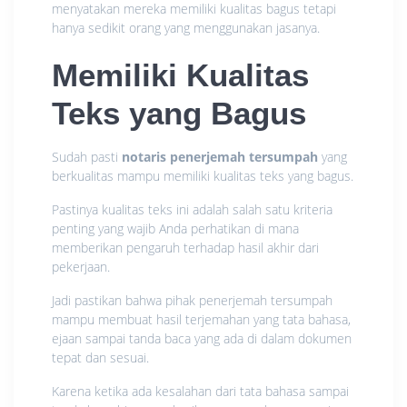
menyatakan mereka memiliki kualitas bagus tetapi
hanya sedikit orang yang menggunakan jasanya.
Memiliki Kualitas
Teks yang Bagus
Sudah pasti
notaris penerjemah tersumpah
yang
berkualitas mampu memiliki kualitas teks yang bagus.
Pastinya kualitas teks ini adalah salah satu kriteria
penting yang wajib Anda perhatikan di mana
memberikan pengaruh terhadap hasil akhir dari
pekerjaan.
Jadi pastikan bahwa pihak penerjemah tersumpah
mampu membuat hasil terjemahan yang tata bahasa,
ejaan sampai tanda baca yang ada di dalam dokumen
tepat dan sesuai.
Karena ketika ada kesalahan dari tata bahasa sampai