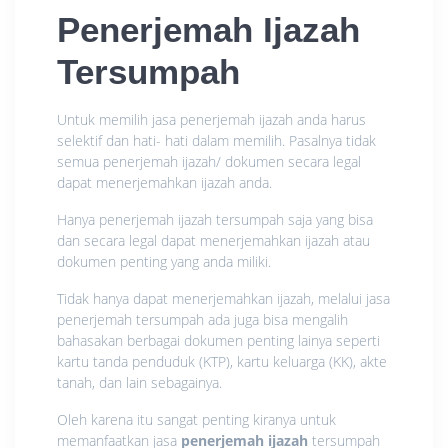
Penerjemah Ijazah
Tersumpah
Untuk memilih jasa penerjemah ijazah anda harus
selektif dan hati- hati dalam memilih. Pasalnya tidak
semua penerjemah ijazah/ dokumen secara legal
dapat menerjemahkan ijazah anda.
Hanya penerjemah ijazah tersumpah saja yang bisa
dan secara legal dapat menerjemahkan ijazah atau
dokumen penting yang anda miliki.
Tidak hanya dapat menerjemahkan ijazah, melalui jasa
penerjemah tersumpah ada juga bisa mengalih
bahasakan berbagai dokumen penting lainya seperti
kartu tanda penduduk (KTP), kartu keluarga (KK), akte
tanah, dan lain sebagainya.
Oleh karena itu sangat penting kiranya untuk
memanfaatkan jasa
penerjemah ijazah
tersumpah