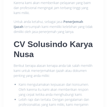
Karena kami akan memberikan pelayanan yang baim
dan profesional mengingat jam terbang tinggi yang
kami miliki.
Untuk anda ketahui, sebagai jasa
Penerjemah
Ijazah
tersumpah kami memiliki kelebihan yang tidak
dimiliki oleh jasa penerjemah yang lainya.
CV Solusindo Karya
Nusa
Berikut berapa alasan kenapa anda tak salah memilih
kami untuk menerjemahkan ijazah atau dokumen
penting yang anda miliki:
Kami mengutamakan kepuasan dari konsumen.
Oleh karena itu kami akan memberikan respon
yang cepat ketika anda menghubungi kami.
Lebih rapi dan tertata. Dengan pengalaman dan
profesionalitas yang kami miliki, kami menjamin