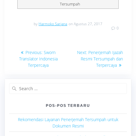
Tersumpah
by
Harmoko Sarjana
on Agustus 27, 2017
0
Navigasi
Previous
Next
Previous:
Sworn
Next:
Penerjemah Ijazah
post:
post:
pos
Translator Indonesia
Resmi Tersumpah dan
Terpercaya
Terpercaya
Search
for:
POS-POS TERBARU
Rekomendasi Layanan Penerjemah Tersumpah untuk
Dokumen Resmi