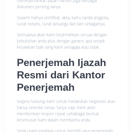
menerjemahkan ijazah namun juga berbagai
dokumen penting lainya
Seperti halnya sertifikat, akta, kartu tanda anggota,
surat notaris, surat keluarga dan lain sebagainya.
Semuanya akan kami terjemahkan sesuai dengan
kebutuhan anda plus dengan garansi apa terjadi
kesalahan baik yang kami senagaja atau tidak.
Penerjemah Ijazah
Resmi dari Kantor
Penerjemah
Segera hubungi kami untuk melakukan negoisasi atau
hanya sekedar tanya- tanya saja. Kami akan
memberikan respon cepat sebabagai bentuk
keseriusan kami dalam membantu anda.
Selalu kami ingatkan untuk memilih jasa penerjemah