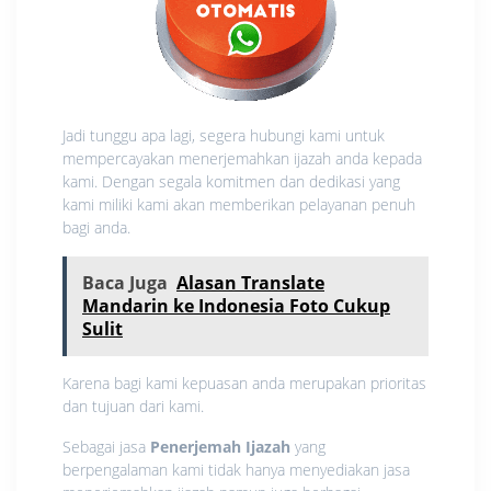
Jadi tunggu apa lagi, segera hubungi kami untuk
mempercayakan menerjemahkan ijazah anda kepada
kami. Dengan segala komitmen dan dedikasi yang
kami miliki kami akan memberikan pelayanan penuh
bagi anda.
Baca Juga
Alasan Translate
Mandarin ke Indonesia Foto Cukup
Sulit
Karena bagi kami kepuasan anda merupakan prioritas
dan tujuan dari kami.
Sebagai jasa
Penerjemah Ijazah
yang
berpengalaman kami tidak hanya menyediakan jasa