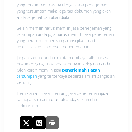
yang tersumpah. Karena dengan jasa penerjemah
yang tersumpah maka legalitas dokumen yang akan
anda terjemahkan akan diakui.
Selain memilih harus memilih jasa penerjemah yang
tersumpah anda juga harus memilih jasa penerjemah
yang berani memberikan garansi jika terjadi
kekeliruan ketika proses penerjemahan.
Jangan sampai anda diminta membayar alih bahasa
dokumen yang tidak sesuai dengan keinginan anda.
Oleh karen memilih jasa
penerjemah Ijazah
tersumpah
yang terpercaya seperti kami ini sangatlah
penting.
Demikianlah ulasan tentang jasa penerjemah ijazah
semoga bermanfaat untuk anda, sekian dan
terimakasih.