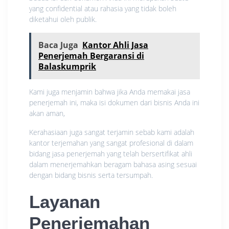
yang confidential atau rahasia yang tidak boleh
diketahui oleh publik.
Baca Juga
Kantor Ahli Jasa
Penerjemah Bergaransi di
Balaskumprik
Kami juga menjamin bahwa jika Anda memakai jasa
penerjemah ini, maka isi dokumen dari bisnis Anda ini
akan aman,
Kerahasiaan juga sangat terjamin sebab kami adalah
kantor terjemahan yang sangat profesional di dalam
bidang jasa penerjemah yang telah bersertifikat ahli
dalam menerjemahkan beragam bahasa asing sesuai
dengan bidang bisnis serta tersumpah.
Layanan
Penerjemahan