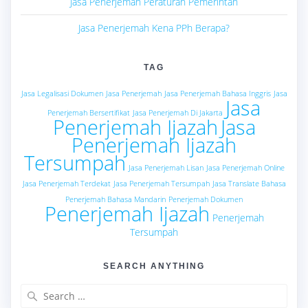
Jasa Penerjemah Peraturan Pemerintah
Jasa Penerjemah Kena PPh Berapa?
TAG
Jasa Legalisasi Dokumen
Jasa Penerjemah
Jasa Penerjemah Bahasa Inggris
Jasa
Jasa
Penerjemah Bersertifikat
Jasa Penerjemah Di Jakarta
Penerjemah Ijazah
Jasa
Penerjemah Ijazah
Tersumpah
Jasa Penerjemah Lisan
Jasa Penerjemah Online
Jasa Penerjemah Terdekat
Jasa Penerjemah Tersumpah
Jasa Translate Bahasa
Penerjemah Bahasa Mandarin
Penerjemah Dokumen
Penerjemah Ijazah
Penerjemah
Tersumpah
SEARCH ANYTHING
Search
for: