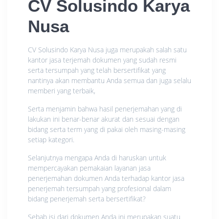
CV Solusindo Karya
Nusa
CV Solusindo Karya Nusa juga merupakah salah satu
kantor jasa terjemah dokumen yang sudah resmi
serta tersumpah yang telah bersertifikat yang
nantinya akan membantu Anda semua dan juga selalu
memberi yang terbaik,
Serta menjamin bahwa hasil penerjemahan yang di
lakukan ini benar-benar akurat dan sesuai dengan
bidang serta term yang di pakai oleh masing-masing
setiap kategori.
Selanjutnya mengapa Anda di haruskan untuk
mempercayakan pemakaian layanan jasa
penerjemahan dokumen Anda terhadap kantor jasa
penerjemah tersumpah yang profesional dalam
bidang penerjemah serta bersertifikat?
Sebab isi dari dokumen Anda ini merupakan suatu