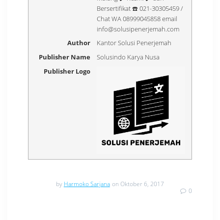
Bersertifikat ☎️ 021-30305459 /
Chat WA 08999045858 email
info@solusipenerjemah.com
Author
Kantor Solusi Penerjemah
Publisher Name
Solusindo Karya Nusa
Publisher Logo
by
Harmoko Sarjana
on Oktober 6, 2017
0