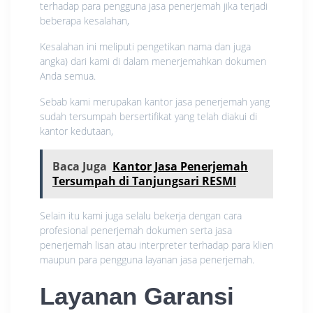
terhadap para pengguna jasa penerjemah jika terjadi
beberapa kesalahan,
Kesalahan ini meliputi pengetikan nama dan juga
angka) dari kami di dalam menerjemahkan dokumen
Anda semua.
Sebab kami merupakan kantor jasa penerjemah yang
sudah tersumpah bersertifikat yang telah diakui di
kantor kedutaan,
Baca Juga
Kantor Jasa Penerjemah
Tersumpah di Tanjungsari RESMI
Selain itu kami juga selalu bekerja dengan cara
profesional penerjemah dokumen serta jasa
penerjemah lisan atau interpreter terhadap para klien
maupun para pengguna layanan jasa penerjemah.
Layanan Garansi