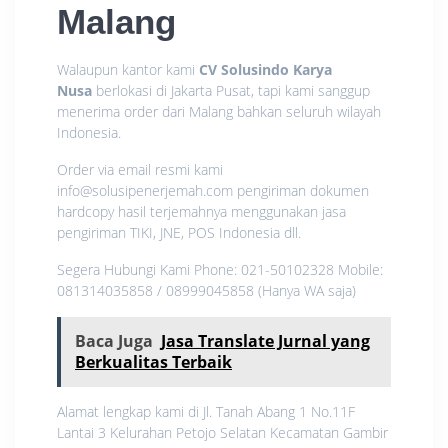
Malang
Walaupun kantor kami
CV Solusindo Karya
Nusa
berlokasi di Jakarta Pusat, tapi kami sanggup
menerima order dari Malang
bahkan seluruh wilayah
Indonesia.
Order via email resmi kami
info@solusipenerjemah.com pengiriman dokumen
hardcopy hasil terjemahnya menggunakan jasa
pengiriman TIKI, JNE, POS Indonesia dll.
Segera Hubungi Kami Phone: 021-50102328 Mobile:
081314035858 / 08999045858 (Hanya WA saja)
Baca Juga
Jasa Translate Jurnal yang
Berkualitas Terbaik
Alamat lengkap kami di Jl. Tanah Abang 1 No.11F
Lantai 3 Kelurahan Petojo Selatan Kecamatan Gambir