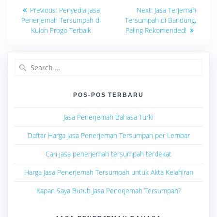
Navigasi
Previous
Next
Previous:
Penyedia Jasa
Next:
Jasa Terjemah
post:
post:
pos
Penerjemah Tersumpah di
Tersumpah di Bandung,
Kulon Progo Terbaik
Paling Rekomended!
Search
for:
POS-POS TERBARU
Jasa Penerjemah Bahasa Turki
Daftar Harga Jasa Penerjemah Tersumpah per Lembar
Cari jasa penerjemah tersumpah terdekat
Harga Jasa Penerjemah Tersumpah untuk Akta Kelahiran
Kapan Saya Butuh Jasa Penerjemah Tersumpah?