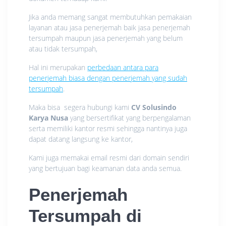
Jika anda memang sangat membutuhkan pemakaian
layanan atau jasa penerjemah baik jasa penerjemah
tersumpah maupun jasa penerjemah yang belum
atau tidak tersumpah,
Hal ini merupakan
perbedaan antara para
penerjemah biasa dengan penerjemah yang sudah
tersumpah
.
Maka bisa segera hubungi kami
CV Solusindo
Karya Nusa
yang bersertifikat yang berpengalaman
serta memiliki kantor resmi sehingga nantinya juga
dapat datang langsung ke kantor,
Kami juga memakai email resmi dari domain sendiri
yang bertujuan bagi keamanan data anda semua.
Penerjemah
Tersumpah di