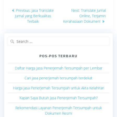
Navigasi
Previous
Next
Previous:
Jasa Translate
Next:
Translate Jurnal
post:
post:
pos
Jurnal yang Berkualitas
Online, Terjamin
Terbaik
Kerahasiaan Dokumen!
Search
for:
POS-POS TERBARU
Daftar Harga Jasa Penerjemah Tersumpah per Lembar
Cari jasa penerjemah tersumpah terdekat
Harga Jasa Penerjemah Tersumpah untuk Akta Kelahiran
Kapan Saya Butuh Jasa Penerjemah Tersumpah?
Rekomendasi Layanan Penerjemah Tersumpah untuk
Dokumen Resmi