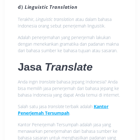
d)
Linguistic Translation
Terakhir,
Linguistic translation
atau dalam bahasa
Indonesia orang sebut penerjemah linguistik.
Adalah penerjemahan yang penerjemah lakukan
dengan menekankan gramatika dan padanan makna
dari bahasa sumber ke bahasa tujuan atau sasaran.
Jasa
Translate
Anda ingin
translate
bahasa Jepang Indonesia? Anda
bisa memilih jasa penerjemah dari bahasa Jepang ke
bahasa Indonesia yang dapat Anda temui di internet.
Salah satu jasa
translate
terbaik adalah
Kantor
Penerjemah Tersumpah
.
Kantor Penerjemah Tersumpah adalah jasa yang
menawarkan penerjemahan dari bahasa sumber ke
bahasa sasaran untuk menghasilkan padanan yang