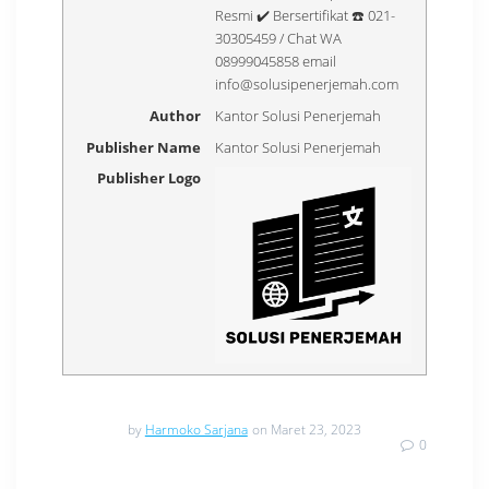
Resmi ✔️ Bersertifikat ☎️ 021-
30305459 / Chat WA
08999045858 email
info@solusipenerjemah.com
Author
Kantor Solusi Penerjemah
Publisher Name
Kantor Solusi Penerjemah
Publisher Logo
by
Harmoko Sarjana
on Maret 23, 2023
0