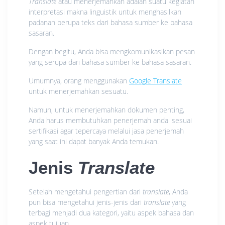
Translate
atau menerjemahkan adalah suatu kegiatan
interpretasi makna linguistik untuk menghasilkan
padanan berupa teks dari bahasa sumber ke bahasa
sasaran.
Dengan begitu, Anda bisa mengkomunikasikan pesan
yang serupa dari bahasa sumber ke bahasa sasaran.
Umumnya, orang menggunakan
Google Translate
untuk menerjemahkan sesuatu.
Namun, untuk menerjemahkan dokumen penting,
Anda harus membutuhkan penerjemah andal sesuai
sertifikasi agar tepercaya melalui jasa penerjemah
yang saat ini dapat banyak Anda temukan.
Jenis
Translate
Setelah mengetahui pengertian dari
translate
, Anda
pun bisa mengetahui jenis-jenis dari
translate
yang
terbagi menjadi dua kategori, yaitu aspek bahasa dan
aspek tujuan.