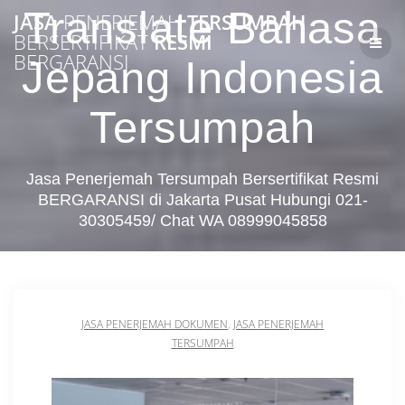
Skip
Translate Bahasa
JASA
PENERJEMAH
TERSUMPAH
to
BERSERTIFIKAT
RESMI
content
BERGARANSI
Jepang Indonesia
Tersumpah
Jasa Penerjemah Tersumpah Bersertifikat Resmi
BERGARANSI di Jakarta Pusat Hubungi 021-
30305459/ Chat WA 08999045858
JASA PENERJEMAH DOKUMEN
,
JASA PENERJEMAH
TERSUMPAH