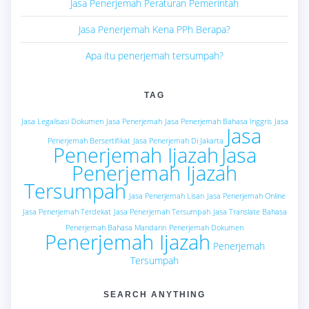
Jasa Penerjemah Peraturan Pemerintah
Jasa Penerjemah Kena PPh Berapa?
Apa itu penerjemah tersumpah?
TAG
Jasa Legalisasi Dokumen
Jasa Penerjemah
Jasa Penerjemah Bahasa Inggris
Jasa
Jasa
Penerjemah Bersertifikat
Jasa Penerjemah Di Jakarta
Penerjemah Ijazah
Jasa
Penerjemah Ijazah
Tersumpah
Jasa Penerjemah Lisan
Jasa Penerjemah Online
Jasa Penerjemah Terdekat
Jasa Penerjemah Tersumpah
Jasa Translate Bahasa
Penerjemah Bahasa Mandarin
Penerjemah Dokumen
Penerjemah Ijazah
Penerjemah
Tersumpah
SEARCH ANYTHING