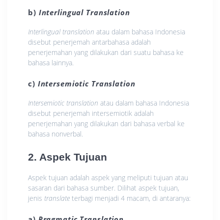
b)
Interlingual Translation
Interlingual translation
atau dalam bahasa Indonesia
disebut penerjemah antarbahasa adalah
penerjemahan yang dilakukan dari suatu bahasa ke
bahasa lainnya.
c)
Intersemiotic Translation
Intersemiotic translation
atau dalam bahasa Indonesia
disebut penerjemah intersemiotik adalah
penerjemahan yang dilakukan dari bahasa verbal ke
bahasa nonverbal.
2. Aspek Tujuan
Aspek tujuan adalah aspek yang meliputi tujuan atau
sasaran dari bahasa sumber. Dilihat aspek tujuan,
jenis
translate
terbagi menjadi 4 macam, di antaranya:
a)
Pragmatic Translation