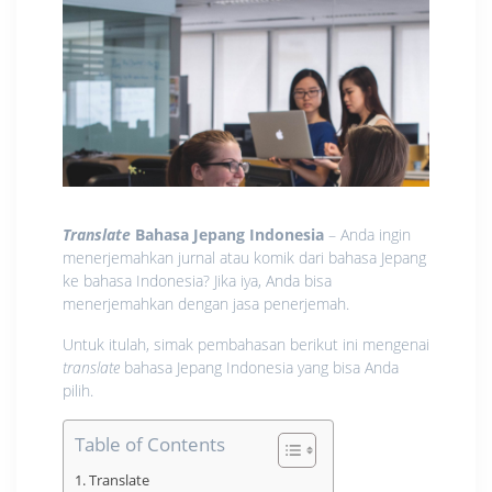
Translate
Bahasa Jepang Indonesia
– Anda ingin
menerjemahkan jurnal atau komik dari bahasa Jepang
ke bahasa Indonesia? Jika iya, Anda bisa
menerjemahkan dengan jasa penerjemah.
Untuk itulah, simak pembahasan berikut ini mengenai
translate
bahasa Jepang Indonesia yang bisa Anda
pilih.
Table of Contents
Translate