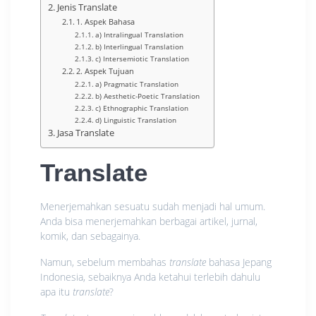
Jenis Translate
1. Aspek Bahasa
a) Intralingual Translation
b) Interlingual Translation
c) Intersemiotic Translation
2. Aspek Tujuan
a) Pragmatic Translation
b) Aesthetic-Poetic Translation
c) Ethnographic Translation
d) Linguistic Translation
Jasa Translate
Translate
Menerjemahkan sesuatu sudah menjadi hal umum.
Anda bisa menerjemahkan berbagai artikel, jurnal,
komik, dan sebagainya.
Namun, sebelum membahas
translate
bahasa Jepang
Indonesia, sebaiknya Anda ketahui terlebih dahulu
apa itu
translate
?