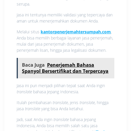
serupa.
Jasa ini tentunya memiliki validasi yang tepercaya dan
aman untuk menerjemahkan dokumen Anda.
Melalui situs
kantorpenerjemahtersumpah.com
,
Anda bisa memilih berbagai layanan jasa penerjemah,
mulai dari jasa penerjemah dokumen, jasa
penerjemah lisan, hingga jasa legalisasi dokumen.
Baca Juga
Penerjemah Bahasa
Spanyol Bersertifikat dan Terpercaya
Jasa ini pun menjadi pilihan tepat saat Anda ingin
translate
bahasa Jepang Indonesia.
Itulah pembahasan
translate
, jenis
translate
, hingga
jasa
translate
yang bisa Anda ketahui.
Jadi, saat Anda ingin
translate
bahasa Jepang
Indonesia, Anda bisa memilih salah satu jasa