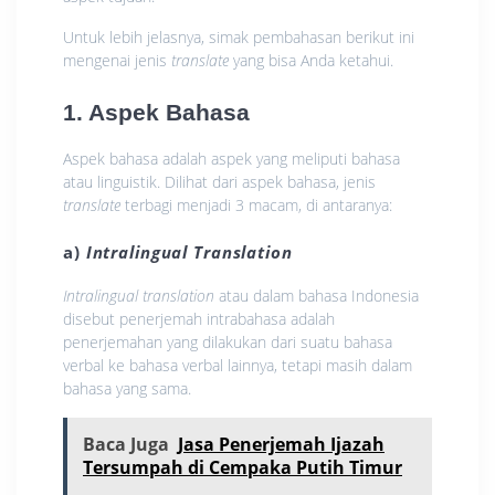
Untuk lebih jelasnya, simak pembahasan berikut ini
mengenai jenis
translate
yang bisa Anda ketahui.
1. Aspek Bahasa
Aspek bahasa adalah aspek yang meliputi bahasa
atau linguistik. Dilihat dari aspek bahasa, jenis
translate
terbagi menjadi 3 macam, di antaranya:
a)
Intralingual Translation
Intralingual translation
atau dalam bahasa Indonesia
disebut penerjemah intrabahasa adalah
penerjemahan yang dilakukan dari suatu bahasa
verbal ke bahasa verbal lainnya, tetapi masih dalam
bahasa yang sama.
Baca Juga
Jasa Penerjemah Ijazah
Tersumpah di Cempaka Putih Timur