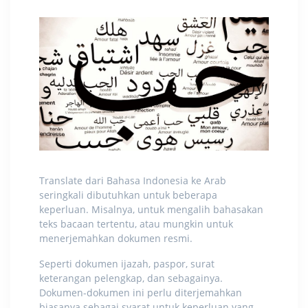
Translate dari Bahasa Indonesia ke Arab
seringkali dibutuhkan untuk beberapa
keperluan. Misalnya, untuk mengalih bahasakan
teks bacaan tertentu, atau mungkin untuk
menerjemahkan dokumen resmi.
Seperti dokumen ijazah, paspor, surat
keterangan pelengkap, dan sebagainya.
Dokumen-dokumen ini perlu diterjemahkan
biasanya sebagai syarat untuk keperluan yang