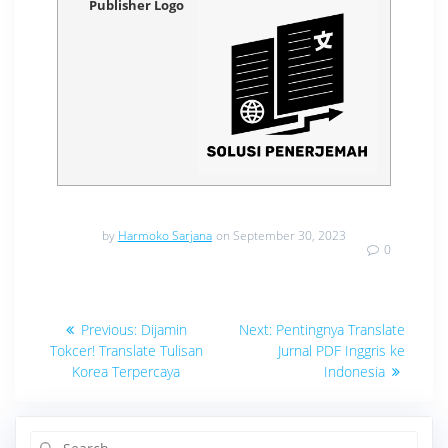
Publisher Logo
by
Harmoko Sarjana
on September 30, 2023
0
Navigasi
Previous
Next
Previous:
Dijamin
Next:
Pentingnya Translate
post:
post:
pos
Tokcer! Translate Tulisan
Jurnal PDF Inggris ke
Korea Terpercaya
Indonesia
Search