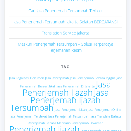
Cari Jasa Penerjemah Tersumpah Terbaik
Jasa Penerjemah Tersumpah Jakarta Selatan BERGARANSI
Translation Service Jakarta
Maskuri Penerjemah Tersumpah – Solusi Terpercaya
Terjemahan Resmi
TAG
Jasa Legalisasi Dokumen
Jasa Penerjemah
Jasa Penerjemah Bahasa Inggris
Jasa
Jasa
Penerjemah Bersertifikat
Jasa Penerjemah Di Jakarta
Penerjemah Ijazah
Jasa
Penerjemah Ijazah
Tersumpah
Jasa Penerjemah Lisan
Jasa Penerjemah Online
Jasa Penerjemah Terdekat
Jasa Penerjemah Tersumpah
Jasa Translate Bahasa
Penerjemah Bahasa Mandarin
Penerjemah Dokumen
Penerjemah Ijazah
Penerjemah Tersumpah