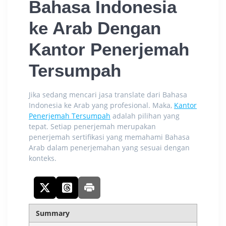
Bahasa Indonesia
ke Arab
Dengan
Kantor Penerjemah
Tersumpah
Jika sedang mencari jasa
translate dari Bahasa
Indonesia ke Arab
yang profesional. Maka,
Kantor
Penerjemah Tersumpah
adalah pilihan yang
tepat. Setiap penerjemah merupakan
penerjemah sertifikasi yang memahami Bahasa
Arab dalam penerjemahan yang sesuai dengan
konteks.
Summary