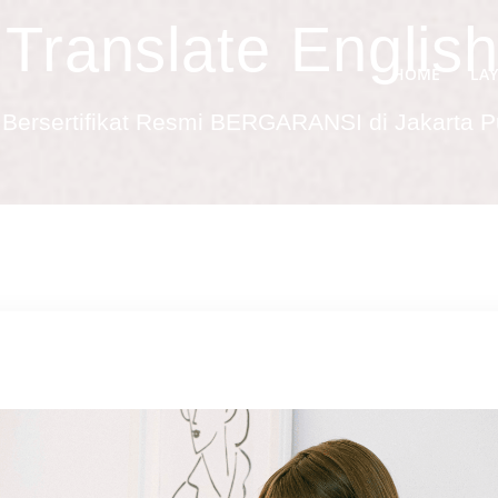
Translate English
HOME
LA
Bersertifikat Resmi BERGARANSI di Jakarta 