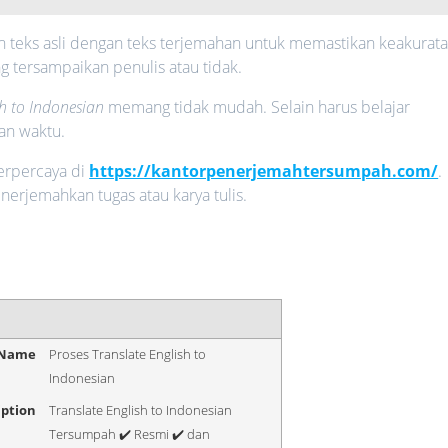
teks asli dengan teks terjemahan untuk memastikan keakurat
ng tersampaikan penulis atau tidak.
sh to Indonesian
memang tidak mudah. Selain harus belajar
an waktu.
erpercaya di
https://kantorpenerjemahtersumpah.com/
.
nerjemahkan tugas atau karya tulis.
 Name
Proses Translate English to
Indonesian
iption
Translate English to Indonesian
Tersumpah ✔️ Resmi ✔️ dan