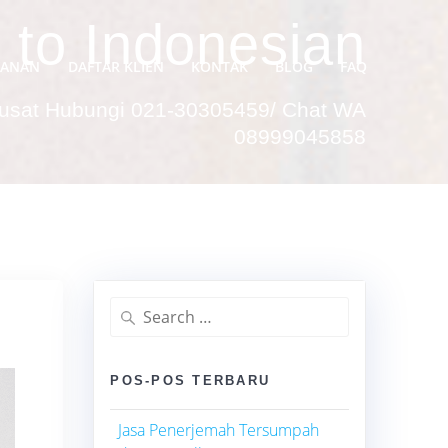
 to Indonesian
YANAN
DAFTAR KLIEN
KONTAK
BLOG
FAQ
Pusat Hubungi 021-30305459/ Chat WA
08999045858
Search
for:
POS-POS TERBARU
Jasa Penerjemah Tersumpah