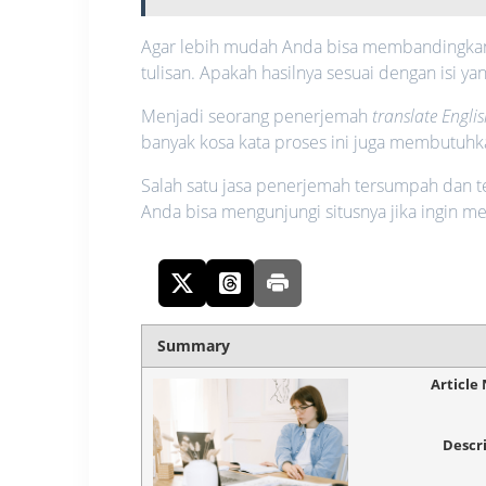
Agar lebih mudah Anda bisa membandingkan 
tulisan. Apakah hasilnya sesuai dengan isi ya
Menjadi seorang penerjemah
translate Engli
banyak kosa kata proses ini juga membutuhk
Salah satu jasa penerjemah tersumpah dan t
Anda bisa mengunjungi situsnya jika ingin me
Summary
Article
Descr