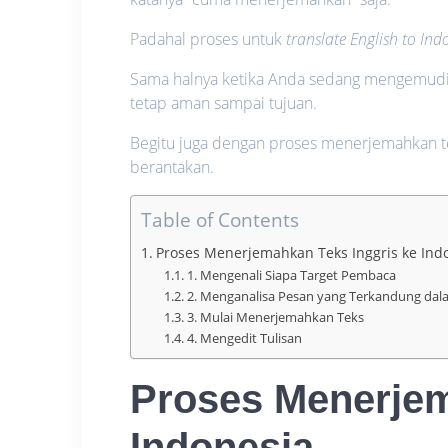
Padahal proses untuk
translate English to In
Sama halnya ketika Anda sedang mengemudi
tetap aman sampai tujuan.
Begitu juga dengan proses menerjemahkan tek
berantakan.
Table of Contents
Proses Menerjemahkan Teks Inggris ke Ind
1. Mengenali Siapa Target Pembaca
2. Menganalisa Pesan yang Terkandung dal
3. Mulai Menerjemahkan Teks
4. Mengedit Tulisan
Proses Menerjem
Indonesia