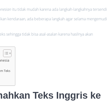
donesian
itu tidak mudah karena ada langkah-langkahnya tersendir
kan kendaraan, ada beberapa langkah agar selama mengemud
s sehingga tidak bisa asal-asalan karena hasilnya akan
onesia
am Teks
ahkan Teks Inggris ke