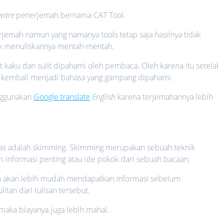
tware
penerjemah bernama CAT Tool.
emah namun yang namanya tools tetap saja hasilnya tidak
dak menuliskannya mentah-mentah.
t kaku dan sulit dipahami oleh pembaca. Oleh karena itu setela
 kembali menjadi bahasa yang gampang dipahami.
nggunakan
Google translate
English
karena terjemahannya lebih
atas adalah skimming. Skimming merupakan sebuah teknik
nformasi penting atau ide pokok dari sebuah bacaan.
 akan lebih mudah mendapatkan informasi sebelum
tan dari tulisan tersebut.
i maka biayanya juga lebih mahal.