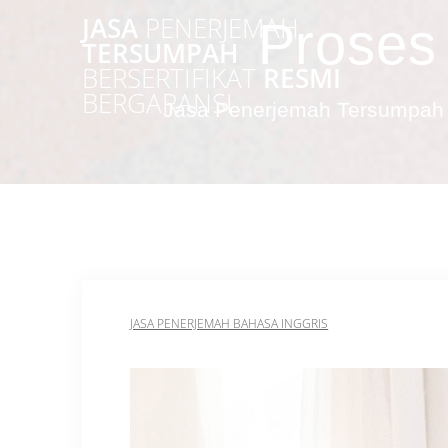
Skip
JASA
PENERJEMAH
Proses 
to
TERSUMPAH
content
BERSERTIFIKAT
RESMI
BERGARANSI
Jasa Penerjemah Tersumpah 
JASA PENERJEMAH BAHASA INGGRIS