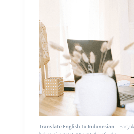
Translate English to Indonesian
– Banyak
katanya “cuma menerjemahkan” saja.