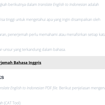
ngkah berikutnya dalam
translate English to Indonesian
adalah
a tinggi untuk mengetahui apa yang ingin disampaikan oleh
ran, penerjemah perlu memahami atau menafsirkan setiap kata
sur-unsur yang terkandung dalam bahasa.
jemah Bahasa Inggris
ks
anslate English to Indonesian
PDF
file
. Berikut penjelasan mengen
h (CAT Tool)