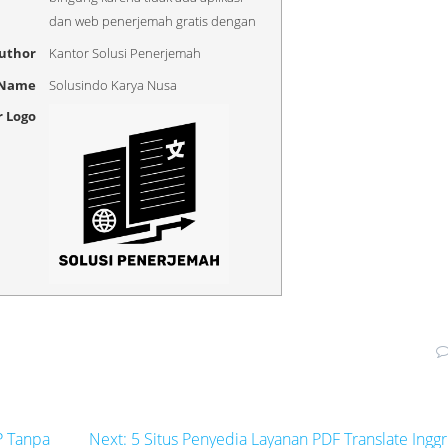
dan web penerjemah gratis dengan
uthor
Kantor Solusi Penerjemah
 Name
Solusindo Karya Nusa
r Logo
Next
P Tanpa
Next:
5 Situs Penyedia Layanan PDF Translate Inggr