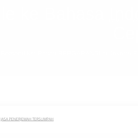
ile ke Bahasa In
HOME
LA
Ce
Bersertifikat Resmi BERGARANSI di Jakarta 
,
JASA PENERJEMAH TERSUMPAH