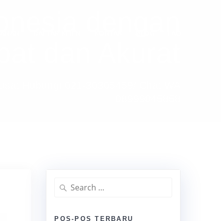
donesia dengan
YANAN
DAFTAR KLIEN
KONTAK
BLOG
FAQ
pat dan Akurat
Pusat Hubungi 021-30305459/ Chat WA
08999045858
Search
for:
POS-POS TERBARU