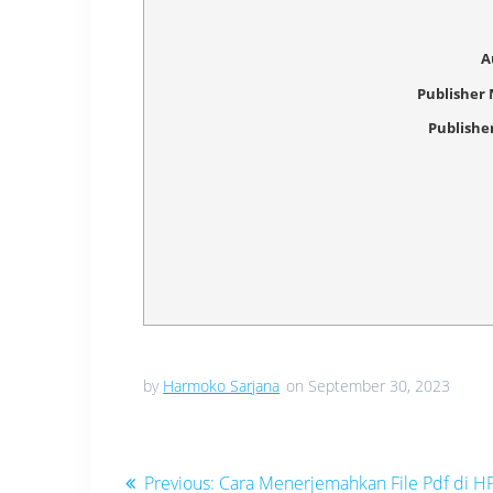
A
Publisher
Publishe
by
Harmoko Sarjana
on September 30, 2023
Navigasi
Previous
Previous:
Cara Menerjemahkan File Pdf di H