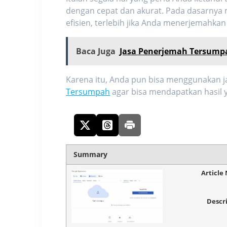
dengan cepat dan akurat. Pada dasarnya 
efisien, terlebih jika Anda menerjemahka
Baca Juga
Jasa Penerjemah Tersumpa
Karena itu, Anda pun bisa menggunakan 
Tersumpah
agar bisa mendapatkan hasil 
Summary
Article
Descr