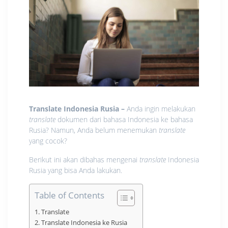
Translate Indonesia Rusia –
Anda ingin melakukan
translate
dokumen dari bahasa Indonesia ke bahasa
Rusia? Namun, Anda belum menemukan
translate
yang cocok?
Berikut ini akan dibahas mengenai
translate
Indonesia
Rusia yang bisa Anda lakukan.
Table of Contents
Translate
Translate Indonesia ke Rusia