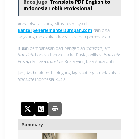
Baca Juga
Translate PDF English to
Indonesia Lebih Profesional
Anda bisa kunjungi situs resminya di
kantorpenerjemahtersumpah.com
dan bisa
langsung melakukan konsultasi dan pemesanan.
Itulah pembahasan dari pengertian
translate
, arti
translate
bahasa Indonesia ke Rusia, aplikasi
translate
Rusia, dan jasa
translate
Rusia yang bisa Anda pilih.
Jadi, Anda tak perlu bingung lagi saat ingin melakukan
translate
Indonesia Rusia.
Summary