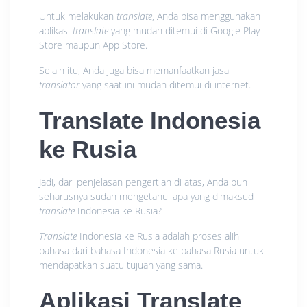
Untuk melakukan
translate
, Anda bisa menggunakan
aplikasi
translate
yang mudah ditemui di Google Play
Store maupun App Store.
Selain itu, Anda juga bisa memanfaatkan jasa
translator
yang saat ini mudah ditemui di internet.
Translate Indonesia
ke Rusia
Jadi, dari penjelasan pengertian di atas, Anda pun
seharusnya sudah mengetahui apa yang dimaksud
translate
Indonesia ke Rusia?
Translate
Indonesia ke Rusia adalah proses alih
bahasa dari bahasa Indonesia ke bahasa Rusia untuk
mendapatkan suatu tujuan yang sama.
Aplikasi Translate