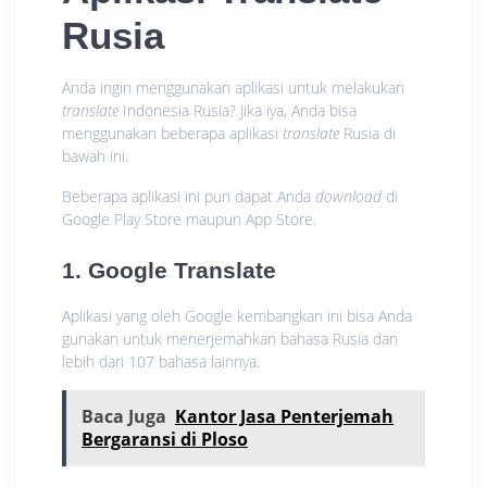
Rusia
Anda ingin menggunakan aplikasi untuk melakukan
translate
Indonesia Rusia? Jika iya, Anda bisa
menggunakan beberapa aplikasi
translate
Rusia di
bawah ini.
Beberapa aplikasi ini pun dapat Anda
download
di
Google Play Store maupun App Store.
1. Google Translate
Aplikasi yang oleh Google kembangkan ini bisa Anda
gunakan untuk menerjemahkan bahasa Rusia dan
lebih dari 107 bahasa lainnya.
Baca Juga
Kantor Jasa Penterjemah
Bergaransi di Ploso