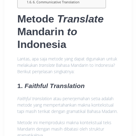
6. Communicative Translation
Metode
Translate
Mandarin
to
Indonesia
Lantas, apa saja metode yang dapat digunakan untuk
melakukan
translate
Bahasa Mandarin to Indonesia?
Berikut penjelasan singkatnya:
1.
Faithful Translation
Faithful translation
atau penerjemahan setia adalah
metode yang mempertahankan makna kontekstual
tapi masih terikat dengan gramatikal Bahasa Madarin.
Metode ini memproduksi makna kontekstual teks
Mandarin dengan masih dibatasi oleh struktur
gramatikalnya.