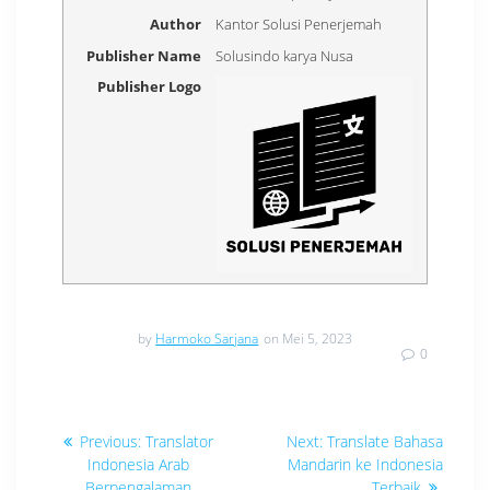
Author
Kantor Solusi Penerjemah
Publisher Name
Solusindo karya Nusa
Publisher Logo
by
Harmoko Sarjana
on Mei 5, 2023
0
Navigasi
Previous
Next
Previous:
Translator
Next:
Translate Bahasa
post:
post:
pos
Indonesia Arab
Mandarin ke Indonesia
Berpengalaman
Terbaik