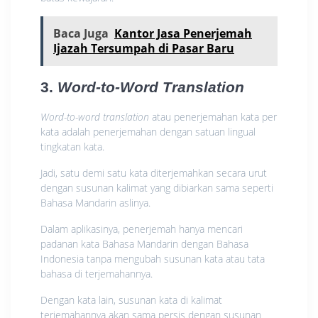
Baca Juga
Kantor Jasa Penerjemah
Ijazah Tersumpah di Pasar Baru
3.
Word-to-Word Translation
Word-to-word translation
atau penerjemahan kata per
kata adalah penerjemahan dengan satuan lingual
tingkatan kata.
Jadi, satu demi satu kata diterjemahkan secara urut
dengan susunan kalimat yang dibiarkan sama seperti
Bahasa Mandarin aslinya.
Dalam aplikasinya, penerjemah hanya mencari
padanan kata Bahasa Mandarin dengan Bahasa
Indonesia tanpa mengubah susunan kata atau tata
bahasa di terjemahannya.
Dengan kata lain, susunan kata di kalimat
terjemahannya akan sama persis dengan susunan