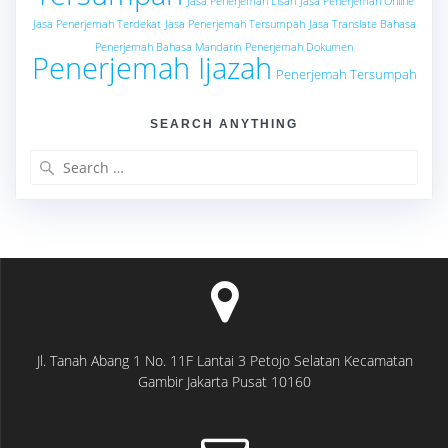
Jasa Penerjemah Lisan
Jasa Penerjemah Online
Jasa Penerjemah Terdekat
Jasa Penerjemah Tersumpah
Jasa Translate Bahasa
Penerjemah Bahasa Mandarin
Penerjemah Dokumen
Penerjemah Ijazah
Penerjemah Tersumpah
SEARCH ANYTHING
Search
for:
Jl. Tanah Abang 1 No. 11F Lantai 3 Petojo Selatan Kecamatan
Gambir Jakarta Pusat 10160