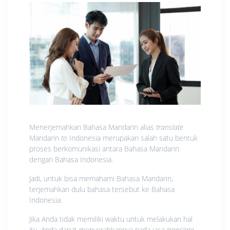
Menerjemahkan Bahasa Mandarin alias
translate
Mandarin
to
Indonesia merupakan salah satu bentuk
proses berkomunikasi antara Bahasa Mandarin
dengan Bahasa Indonesia.
Jadi, untuk bisa memahami Bahasa Mandarin,
terjemahkan dulu bahasa tersebut ke Bahasa
Indonesia.
Jika Anda tidak memiliki waktu untuk melakukan hal
itu, Anda dapat menyerahkannya pada jasa
translate