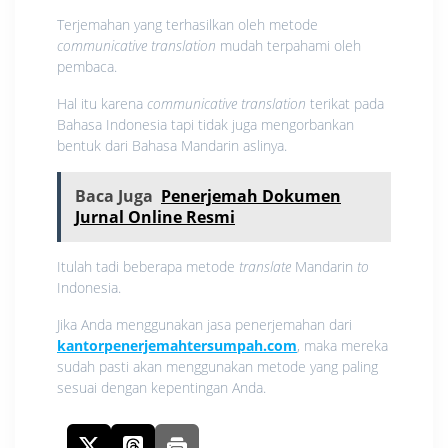
Terjemahan yang terhasilkan oleh metode
communicative translation
mudah terpahami oleh
pembaca.
Hal itu karena
communicative translation
terikat pada
Bahasa Indonesia tapi tidak juga mengorbankan
bentuk dari Bahasa Mandarin aslinya.
Baca Juga
Penerjemah Dokumen
Jurnal Online Resmi
Itulah tadi beberapa metode
translate
Mandarin
to
Indonesia.
Jika Anda menggunakan jasa penerjemahan dari
kantorpenerjemahtersumpah.com
, maka mereka
sudah pasti akan menggunakan metode yang paling
sesuai dengan kepentingan Anda.