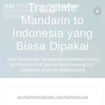
Skip
Translate
JASA
PENERJEMAH
TERSUMPAH
to
BERSERTIFIKAT
RESMI
content
BERGARANSI
Mandarin to
Indonesia yang
Biasa Dipakai
Jasa Penerjemah Tersumpah Bersertifikat Resmi
BERGARANSI di Jakarta Pusat Hubungi 021-
30305459/ Chat WA 08999045858
JASA PENERJEMAH DOKUMEN
,
JASA PENERJEMAH LISAN