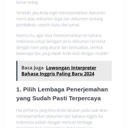
besar orang.
Terlebih, jika Anda ingin menerjemahkan dokumen
resmi atau dokumen legal dan dokumen tentang
pendidikan, seperti buku dan jurnal.
Karena itu, agar bisa menerjemahkan ke bahasa
Indonesia untuk beragam jenis dokumen tersebut
dengan hasil yang akurat dan berkualitas, berikut
beberapa tips yang dapat Anda ikuti dengan mudah!
Baca Juga
Lowongan Interpreter
Bahasa Inggris Paling Baru 2024
1. Pilih Lembaga Penerjemahan
yang Sudah Pasti Terpercaya
Hal pertama yang bisa Anda lakukan pada saat akan
menerjemahkan dokumen dari bahasa Inggris ke
Indonesia adalah dengan mencari lembaga