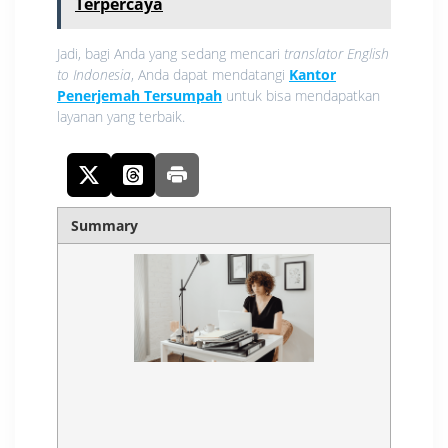
Terpercaya
Jadi, bagi Anda yang sedang mencari
translator English
to Indonesia
, Anda dapat mendatangi
Kantor
Penerjemah Tersumpah
untuk bisa mendapatkan
layanan yang terbaik.
Summary