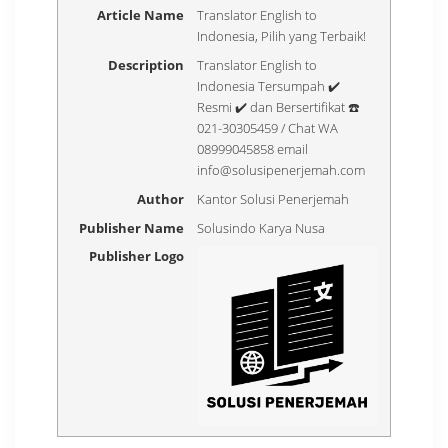
Article Name
Translator English to
Indonesia, Pilih yang Terbaik!
Description
Translator English to
Indonesia Tersumpah ✔️
Resmi ✔️ dan Bersertifikat ☎️
021-30305459 / Chat WA
08999045858 email
info@solusipenerjemah.com
Author
Kantor Solusi Penerjemah
Publisher Name
Solusindo Karya Nusa
Publisher Logo