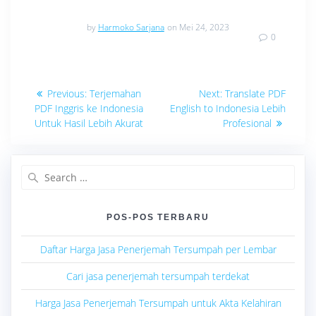
by
Harmoko Sarjana
on Mei 24, 2023
0
Navigasi
Previous
Next
Previous:
Terjemahan
Next:
Translate PDF
post:
post:
pos
PDF Inggris ke Indonesia
English to Indonesia Lebih
Untuk Hasil Lebih Akurat
Profesional
Search
for:
POS-POS TERBARU
Daftar Harga Jasa Penerjemah Tersumpah per Lembar
Cari jasa penerjemah tersumpah terdekat
Harga Jasa Penerjemah Tersumpah untuk Akta Kelahiran