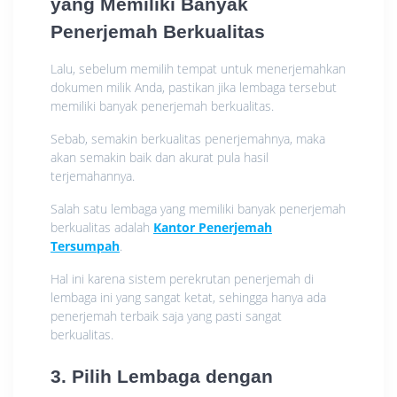
yang Memiliki Banyak
Penerjemah Berkualitas
Lalu, sebelum memilih tempat untuk menerjemahkan
dokumen milik Anda, pastikan jika lembaga tersebut
memiliki banyak penerjemah berkualitas.
Sebab, semakin berkualitas penerjemahnya, maka
akan semakin baik dan akurat pula hasil
terjemahannya.
Salah satu lembaga yang memiliki banyak penerjemah
berkualitas adalah
Kantor Penerjemah
Tersumpah
.
Hal ini karena sistem perekrutan penerjemah di
lembaga ini yang sangat ketat, sehingga hanya ada
penerjemah terbaik saja yang pasti sangat
berkualitas.
3. Pilih Lembaga dengan