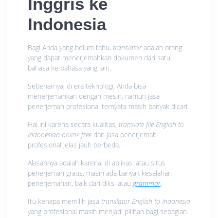
Inggris ke
Indonesia
Bagi Anda yang belum tahu,
translator
adalah orang
yang dapat menerjemahkan dokumen dari satu
bahasa ke bahasa yang lain.
Sebenarnya, di era teknologi, Anda bisa
menerjemahkan dengan mesin, namun jasa
penerjemah profesional ternyata masih banyak dicari.
Hal ini karena secara kualitas,
translate file English to
Indonesian online free
dan jasa penerjemah
profesional jelas jauh berbeda.
Alasannya adalah karena, di aplikasi atau situs
penerjemah gratis, masih ada banyak kesalahan
penerjemahan, baik dari diksi atau
grammar
.
Itu kenapa memilih jasa
translator English to Indonesia
yang profesional masih menjadi pilihan bagi sebagian