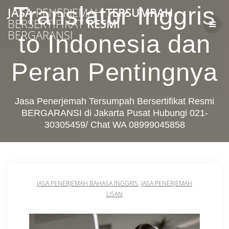
Skip
Translator Inggris
JASA
PENERJEMAH
TERSUMPAH
to
BERSERTIFIKAT
RESMI
content
BERGARANSI
to Indonesia dan
Peran Pentingnya
Jasa Penerjemah Tersumpah Bersertifikat Resmi
BERGARANSI di Jakarta Pusat Hubungi 021-
30305459/ Chat WA 08999045858
JASA PENERJEMAH BAHASA INGGRIS
,
JASA PENERJEMAH
LISAN