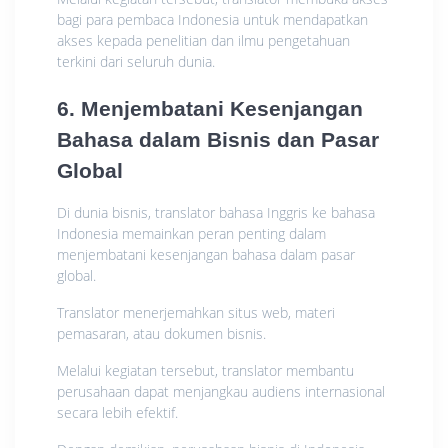
bagi para pembaca Indonesia untuk mendapatkan
akses kepada penelitian dan ilmu pengetahuan
terkini dari seluruh dunia.
6. Menjembatani Kesenjangan
Bahasa dalam Bisnis dan Pasar
Global
Di dunia bisnis, translator bahasa Inggris ke bahasa
Indonesia memainkan peran penting dalam
menjembatani kesenjangan bahasa dalam pasar
global.
Translator menerjemahkan situs web, materi
pemasaran, atau dokumen bisnis.
Melalui kegiatan tersebut, translator membantu
perusahaan dapat menjangkau audiens internasional
secara lebih efektif.