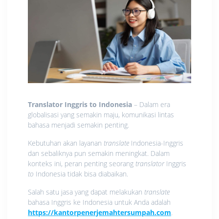
Translator Inggris to Indonesia
– Dalam era
globalisasi yang semakin maju, komunikasi lintas
bahasa menjadi semakin penting.
Kebutuhan akan layanan
translate
Indonesia-Inggris
dan sebaliknya pun semakin meningkat. Dalam
konteks ini, peran penting seorang
translator
Inggris
to
Indonesia tidak bisa diabaikan.
Salah satu jasa yang dapat melakukan
translate
bahasa Inggris ke Indonesia untuk Anda adalah
https://kantorpenerjemahtersumpah.com
.