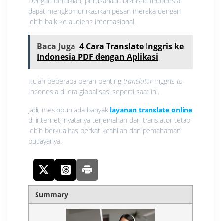
Dengan demikian, perusahaan bisnis di Indonesia
dapat mengkomunikasikan pesan mereka dengan
lebih baik ke audiens internasional.
Baca Juga
4 Cara Translate Inggris ke
Indonesia PDF dengan Aplikasi
Itulah beberapa peran penting
translator
Inggris
to
Indonesia di era globalisasi seperti saat ini.
Jadi, meskipun ada banyak
layanan translate online
di internet, nyatanya terjemahan dari translator tetap
lebih berkualitas berkat keahlian dan pemahaman
budayanya.
Summary