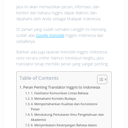
Jasa ini akan memastikan pesan, informasi, dan
konten dari bahasa Inggris dapat diakses dan
dipahami oleh Anda sebagai khalayak Indonesia.
Di zaman yang sudah semakin canggih ini memang
sudah ada
Google
translate
Inggris Indonesia dan
sebaliknya.
Bahkan ada juga layanan
translate
Inggris-Indonesia
voice
secara
online
. Namun meskipun begitu, jasa
translator tetap memiliki peran yang sangat penting.
Table of Contents
Peran Penting Translator Inggris to Indonesia
1. Fasilitator Komunikasi Lintas Bahasa
3. Memahami Konteks Budaya
4. Mempertahankan Kualitas dan Konsistensi
Pesan
5. Mendukung Pertukaran Ilmu Pengetahuan dan
Akademisi
6. Menjembatani Kesenjangan Bahasa dalam