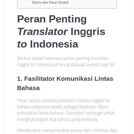
Bisnis dan Pasar Global
Peran Penting
Translator
Inggris
to
Indonesia
Berikut adalah beberapa peran penting
translator
Inggris
to
Indonesia di era globalisasi seperti saat ini:
1. Fasilitator Komunikasi Lintas
Bahasa
Peran utama seorang translator bahasa Inggris ke
bahasa Indonesia adalah sebagai fasilitator dalam
komunikasi lintas bahasa. Translator berfungsi untuk
menghubungkan dua bahasa yang berbeda.
Mereka akan menyampaikan pesan dan informasi dari