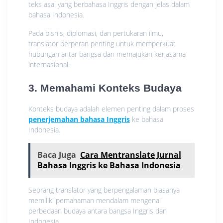
teks asal yang berbahasa Inggris dengan jelas dalam
bahasa Indonesia.
Pada bisnis, diplomasi, dan pertukaran ilmu,
translator berperan penting untuk memperkuat
hubungan antar bangsa dan memajukan kerjasama
internasional.
3. Memahami Konteks Budaya
Konteks budaya adalah elemen penting dalam proses
penerjemahan bahasa Inggris
ke bahasa
Indonesia.
Baca Juga
Cara Mentranslate Jurnal
Bahasa Inggris ke Bahasa Indonesia
Seorang translator yang berpengalaman biasanya
memiliki pemahaman mendalam mengenai
perbedaan budaya antara bangsa Inggris dan
Indonesia.