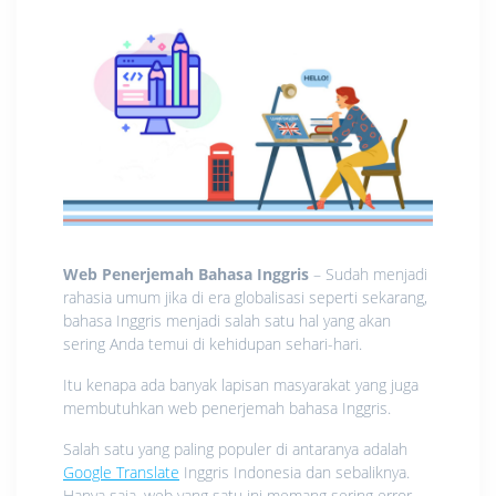
Web Penerjemah Bahasa Inggris
– Sudah menjadi
rahasia umum jika di era globalisasi seperti sekarang,
bahasa Inggris menjadi salah satu hal yang akan
sering Anda temui di kehidupan sehari-hari.
Itu kenapa ada banyak lapisan masyarakat yang juga
membutuhkan web penerjemah bahasa Inggris.
Salah satu yang paling populer di antaranya adalah
Google Translate
Inggris Indonesia dan sebaliknya.
Hanya saja, web yang satu ini memang sering error