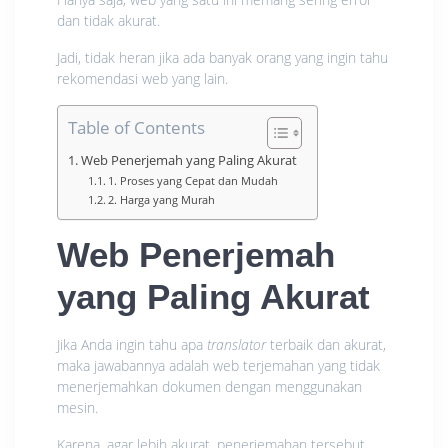
dan tidak akurat.
Jadi, tidak heran jika ada banyak orang yang ingin tahu
rekomendasi web yang lain.
Table of Contents
Web Penerjemah yang Paling Akurat
1. Proses yang Cepat dan Mudah
2. Harga yang Murah
Web Penerjemah
yang Paling Akurat
Jika Anda ingin tahu apa
translator
terbaik dan akurat,
maka jawabannya adalah web terjemahan yang tidak
menerjemahkan dokumen dengan menggunakan
mesin.
Karena, agar lebih akurat, penerjemahan tersebut