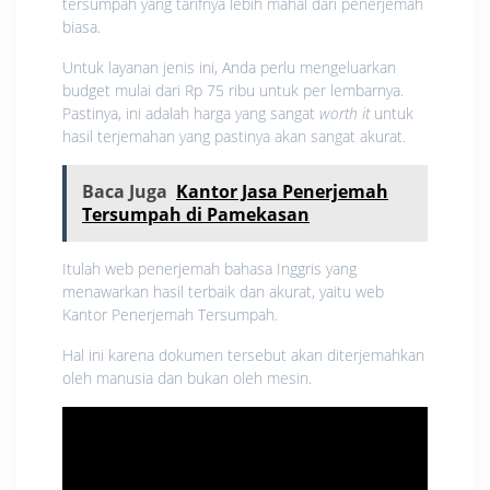
tersumpah yang tarifnya lebih mahal dari penerjemah
biasa.
Untuk layanan jenis ini, Anda perlu mengeluarkan
budget mulai dari Rp 75 ribu untuk per lembarnya.
Pastinya, ini adalah harga yang sangat
worth it
untuk
hasil terjemahan yang pastinya akan sangat akurat.
Baca Juga
Kantor Jasa Penerjemah
Tersumpah di Pamekasan
Itulah web penerjemah bahasa Inggris yang
menawarkan hasil terbaik dan akurat, yaitu web
Kantor Penerjemah Tersumpah.
Hal ini karena dokumen tersebut akan diterjemahkan
oleh manusia dan bukan oleh mesin.