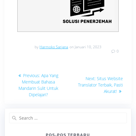
by
Harmoko Sarjana
on Januari 10, 2023
0
Navigasi
Previous
Previous:
Apa Yang
Next
Next:
Situs Website
post:
pos
Membuat Bahasa
post:
Translator Terbaik, Pasti
Mandarin Sulit Untuk
Akurat!
Dipelajari?
Search
for:
POS-POS TERBARU