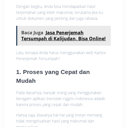
Dengan begitu, Anda bisa mendapatkan hasil
terjemahan yang lebih maksimal, terutama jika itu
untuk dokumen yang penting dan juga rahasia.
Baca Juga
Jasa Penerjemah
Tersumpah di Kalijudan, Bisa Online!
Lalu, kenapa Anda harus menggunakan web Kantor
Penerjemah Tersumpah?
1. Proses yang Cepat dan
Mudah
Pada dasarnya, banyak orang yang menggunakan
beragam aplikasi
translate
Inggris-Indonesia adalah
karena proses yang cepat dan mudah.
Hanya saja, biasanya hal-hal yang instan memang
tidak mengeluarkan hasil yang maksimal dan
memuaskan.