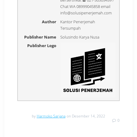
Bersertifikat ☎️ 021-30305459 /
Chat WA 08999045858 email
info@solusipenerjemah.com
Author
Kantor Penerjemah
Tersumpah
Publisher Name
Solusindo Karya Nusa
Publisher Logo
by
Harmoko Sarjana
on Desember 14, 2022
0