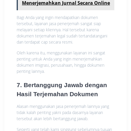
Menerjemahkan Jurnal Secara Online
Bagi Anda yang ingin mendapatkan dokumen
tersebut, layanan jasa penerjemah sangat siap
melayani setiap kliennya. Hal tersebut karena
dokumen terjemahan legal sudah tertandatangani
dan terdapat cap secara resmi.
Oleh karena itu, menggunakan layanan ini sangat
penting untuk Anda yang ingin menerjemahkan
dokumen imigrasi, perusahaan, hingga dokumen
penting lainnya.
7. Bertanggung Jawab dengan
Hasil Terjemahan Dokumen
Alasan menggunakan jasa penerjemah lainnya yang
tidak kalah penting yakni pada dasarnya layanan
tersebut akan lebih bertanggung jawab.
Seperti yang telah kami singgung sebelumnya tujuan