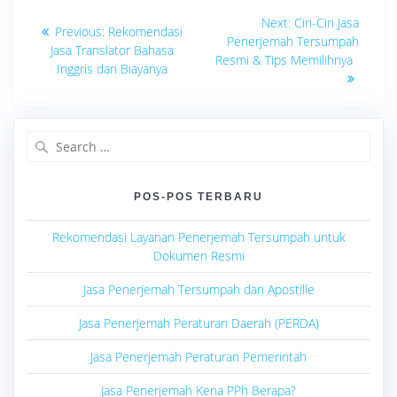
Navigasi
Next
Next:
Ciri-Ciri Jasa
Previous
Previous:
Rekomendasi
post:
pos
Penerjemah Tersumpah
post:
Jasa Translator Bahasa
Resmi & Tips Memilihnya
Inggris dan Biayanya
Search
for:
POS-POS TERBARU
Rekomendasi Layanan Penerjemah Tersumpah untuk
Dokumen Resmi
Jasa Penerjemah Tersumpah dan Apostille
Jasa Penerjemah Peraturan Daerah (PERDA)
Jasa Penerjemah Peraturan Pemerintah
Jasa Penerjemah Kena PPh Berapa?