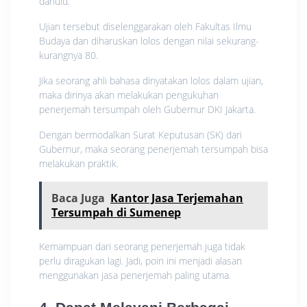
dahulu.
Ujian tersebut diselenggarakan oleh Fakultas Ilmu
Budaya dan diharuskan lolos dengan nilai sekurang-
kurangnya 80.
Jika seorang ahli bahasa dinyatakan lolos dalam ujian,
maka dirinya akan melakukan pengukuhan
penerjemah tersumpah oleh Gubernur DKI Jakarta.
Dengan bermodalkan Surat Keputusan (SK) dari
Gubernur, maka seorang penerjemah tersumpah bisa
melakukan praktik.
Baca Juga
Kantor Jasa Terjemahan
Tersumpah di Sumenep
Kemampuan dari seorang penerjemah juga tidak
perlu diragukan lagi. Jadi, poin ini menjadi alasan
menggunakan jasa penerjemah paling utama.