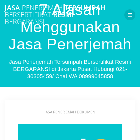
Skip
7 Alasan
JASA
PENERJEMAH
TERSUMPAH
to
BERSERTIFIKAT
RESMI
content
BERGARANSI
Menggunakan
Jasa Penerjemah
Jasa Penerjemah Tersumpah Bersertifikat Resmi
BERGARANSI di Jakarta Pusat Hubungi 021-
30305459/ Chat WA 08999045858
JASA PENERJEMAH DOKUMEN