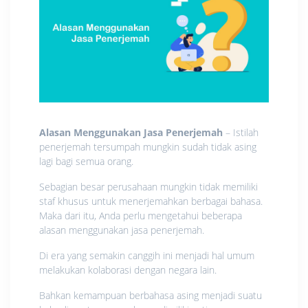
Alasan Menggunakan Jasa Penerjemah
– Istilah
penerjemah tersumpah mungkin sudah tidak asing
lagi bagi semua orang.
Sebagian besar perusahaan mungkin tidak memiliki
staf khusus untuk menerjemahkan berbagai bahasa.
Maka dari itu, Anda perlu mengetahui beberapa
alasan menggunakan jasa penerjemah.
Di era yang semakin canggih ini menjadi hal umum
melakukan kolaborasi dengan negara lain.
Bahkan kemampuan berbahasa asing menjadi suatu