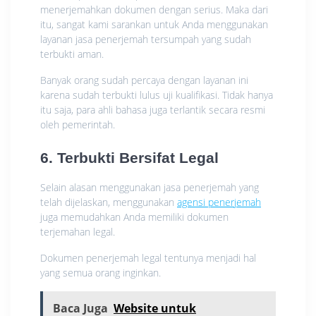
menerjemahkan dokumen dengan serius. Maka dari
itu, sangat kami sarankan untuk Anda menggunakan
layanan jasa penerjemah tersumpah yang sudah
terbukti aman.
Banyak orang sudah percaya dengan layanan ini
karena sudah terbukti lulus uji kualifikasi. Tidak hanya
itu saja, para ahli bahasa juga terlantik secara resmi
oleh pemerintah.
6. Terbukti Bersifat Legal
Selain alasan menggunakan jasa penerjemah yang
telah dijelaskan, menggunakan
agensi penerjemah
juga memudahkan Anda memiliki dokumen
terjemahan legal.
Dokumen penerjemah legal tentunya menjadi hal
yang semua orang inginkan.
Baca Juga
Website untuk