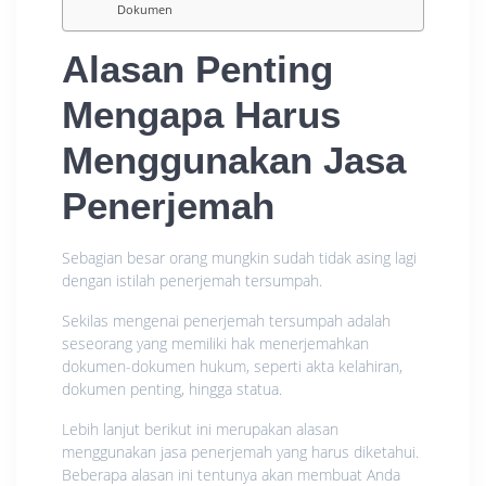
Dokumen
Alasan Penting
Mengapa Harus
Menggunakan Jasa
Penerjemah
Sebagian besar orang mungkin sudah tidak asing lagi
dengan istilah penerjemah tersumpah.
Sekilas mengenai penerjemah tersumpah adalah
seseorang yang memiliki hak menerjemahkan
dokumen-dokumen hukum, seperti akta kelahiran,
dokumen penting, hingga statua.
Lebih lanjut berikut ini merupakan alasan
menggunakan jasa penerjemah yang harus diketahui.
Beberapa alasan ini tentunya akan membuat Anda