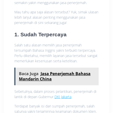
semakin yakin menggunakan jasa penerjemah.
Mau tahu apa saja alasan tersebut? Yuk, simak ulasan
lebih lanjut alasan penting menggunakan jasa
penerjemah di sini sekarang juga!
1. Sudah Terpercaya
Salah satu alasan memilih jasa penerjemah
tersumpah Bahasa Inggris yakni terbukti terpercaya.
Perlu diketahui, memilih layanan jasa tersebut sangat
memerlukan keseriusan serta ketelitian.
Baca Juga
Jasa Penerjemah Bahasa
Mandarin China
Sebetulnya, dalam proses pelantikan, penerjemah di
lantik di depan Gubernur
DKI Jakarta
.
Terdapat banyak isi dari sumpah penerjemah, salah
satunya yakni terjaminnya keamanan dokumen klien.