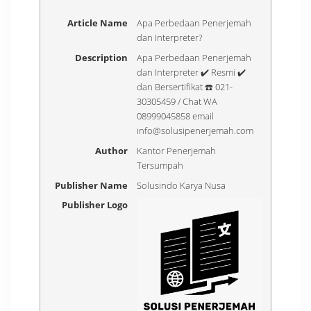
Article Name
Apa Perbedaan Penerjemah
dan Interpreter?
Description
Apa Perbedaan Penerjemah
dan Interpreter ✔️ Resmi ✔️
dan Bersertifikat ☎️ 021-
30305459 / Chat WA
08999045858 email
info@solusipenerjemah.com
Author
Kantor Penerjemah
Tersumpah
Publisher Name
Solusindo Karya Nusa
Publisher Logo