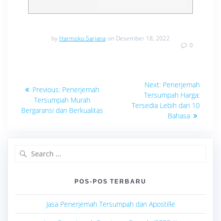
by
Harmoko Sarjana
on Desember 18, 2022
0
Navigasi
Next
Next:
Penerjemah
Previous
Previous:
Penerjemah
post:
pos
Tersumpah Harga:
post:
Tersumpah Murah
Tersedia Lebih dari 10
Bergaransi dan Berkualitas
Bahasa
Search
for:
POS-POS TERBARU
Jasa Penerjemah Tersumpah dan Apostille