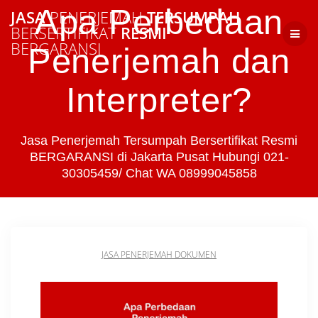
Skip
Apa Perbedaan
JASA
PENERJEMAH
TERSUMPAH
to
BERSERTIFIKAT
RESMI
content
BERGARANSI
Penerjemah dan
Interpreter?
Jasa Penerjemah Tersumpah Bersertifikat Resmi
BERGARANSI di Jakarta Pusat Hubungi 021-
30305459/ Chat WA 08999045858
JASA PENERJEMAH DOKUMEN