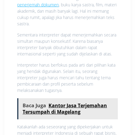
penerjemah dokumen
, buku karya sastra, film, materi
akademik, dan masih banyak lagi. Hal ini memang
cukup rumit, apalagi jika harus menerjemahkan teks
sastra.
Sementara interpreter dapat menerjemahkan secara
simultan maupun konsekutif. Karena biasanya
interpreter banyak dibutuhkan dalam rapat
internasional seperti yang sudah dijelaskan di atas.
Interpreter harus berfokus pada arti dari pilihan kata
yang hendak digunakan. Selain itu, seorang
interpreter juga harus mencari tahu tentang tema
pembicaraan dan profil peserta sebelum
melaksanakan tugasnya.
Baca Juga
Kantor Jasa Terjemahan
Tersumpah di Magelang
Katakanlah ada seseorang yang dipekerjakan untuk
menjadi interpreter Indonesia di sebuah rapat bisnis.