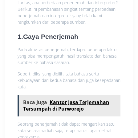
Lantas, apa perbedaan penerjemah dan interpreter?
Berikut ini pembahasan singkat tentang perbedaan
penerjemah dan interpreter yang telah kami
rangkumkan dari beberapa sumber.
1.Gaya Penerjemah
Pada aktivitas penerjemah, terdapat beberapa faktor
yang bisa mempengaruhi hasil translate dari bahasa
sumber ke bahasa sasaran.
Seperti diksi yang dipilih, tata bahasa serta
kebudayaan dari kedua bahasa dan juga kesepadanan
kata.
Baca Juga
Kantor Jasa Terjemahan
Tersumpah di Purworejo
Seorang penerjemah tidak dapat mengartikan satu
kata secara harfiah saja, tetapi harus juga melihat
konteksnya.