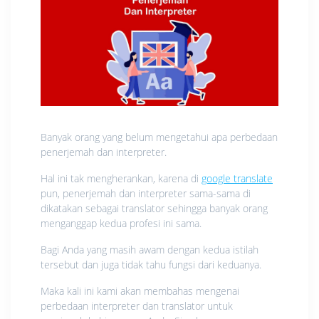
Banyak orang yang belum mengetahui apa perbedaan
penerjemah dan interpreter.
Hal ini tak mengherankan, karena di
google translate
pun, penerjemah dan interpreter sama-sama di
dikatakan sebagai translator sehingga banyak orang
menganggap kedua profesi ini sama.
Bagi Anda yang masih awam dengan kedua istilah
tersebut dan juga tidak tahu fungsi dari keduanya.
Maka kali ini kami akan membahas mengenai
perbedaan interpreter dan translator untuk