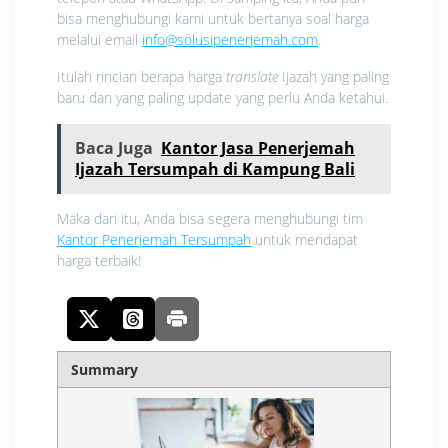
bisa menghubungi kami untuk bertanya soal harga
melalui email
info@solusipenerjemah.com
.
Itulah rincian berapa harga
translate
Ijazah yang paling
baru dan yang paling update yang perlu Anda ketahui.
Baca Juga
Kantor Jasa Penerjemah
Ijazah Tersumpah di Kampung Bali
Maka dari itu, Anda bisa segera menghubungi tim
Kantor Penerjemah Tersumpah
untuk mendapat
harga terbaik!
Summary