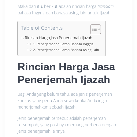
Maka dari itu, berikut adalah rincian harga
translate
bahasa Inggris dan bahasa asing lain untuk Ijazah!
Table of Contents
Rincian Harga Jasa Penerjemah Ijazah
1. Penerjemahan Ijazah Bahasa Inggris
2. Penerjemahan Ijazah Bahasa Asing Lain
Rincian Harga Jasa
Penerjemah Ijazah
Bagi Anda yang belum tahu, ada jenis penerjemah
khusus yang perlu Anda sewa ketika Anda ingin
menerjemahkan sebuah Ijazah.
Jenis penerjemah tersebut adalah penerjemah
tersumpah, yang pastinya memang berbeda dengan
jenis penerjemah lainnya.