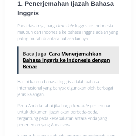
1. Penerjemahan Ijazah Bahasa
Inggris
Pada dasarnya, harga
translate
Inggris ke Indonesia
maupun dari Indonesia ke bahasa Inggris adalah yang
paling murah di antara bahasa lainnya.
Baca Juga
Cara Menerjemahkan
Bahasa Inggris ke Indonesia dengan
Benar
Hal ini karena bahasa Inggris adalah bahasa
Internasional yang banyak digunakan oleh berbagai
jenis kalangan.
Perlu Anda ketahui jika harga
translate
per lembar
untuk dokumen Ijazah akan berbeda-beda,
tergantung pada kesepakatan antara Anda yang
penerjemah yang Anda sewa.
Namun, biasanya sebuah lembaga penerjemah akan