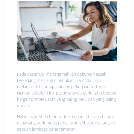
Pada dasarnya, menerjemahkan dokumen Ijazah
terkadang memang diperlukan jika Anda ingin
melamar di beberapa bidang pekerjaan tertentu.
Namun sebelum itu, pastinya Anda perlu tahu berapa
harga
translate
Ijazah yang paling baru dan yang paling
update.
Hal ini agar Anda tahu terlebih dahulu berapa banyak
dana yang perlu Anda persiapkan sebelum datang ke
sebuah lembaga penerjemahan.