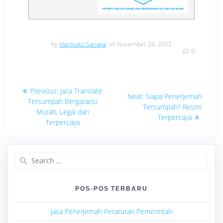
by
Harmoko Sarjana
on November 26, 2022
0
Navigasi
Previous
Previous:
Jasa Translate
Next
Next:
Siapa Penerjemah
post:
pos
Tersumpah Bergaransi
post:
Tersumpah? Resmi
Murah, Legal dan
Terpercaya
Terpercaya
Search
for:
POS-POS TERBARU
Jasa Penerjemah Peraturan Pemerintah