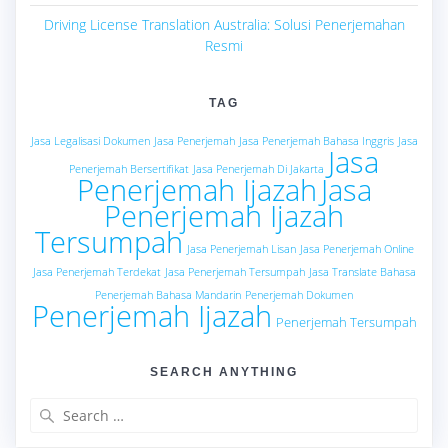
Driving License Translation Australia: Solusi Penerjemahan
Resmi
TAG
Jasa Legalisasi Dokumen
Jasa Penerjemah
Jasa Penerjemah Bahasa Inggris
Jasa
Jasa
Penerjemah Bersertifikat
Jasa Penerjemah Di Jakarta
Penerjemah Ijazah
Jasa
Penerjemah Ijazah
Tersumpah
Jasa Penerjemah Lisan
Jasa Penerjemah Online
Jasa Penerjemah Terdekat
Jasa Penerjemah Tersumpah
Jasa Translate Bahasa
Penerjemah Bahasa Mandarin
Penerjemah Dokumen
Penerjemah Ijazah
Penerjemah Tersumpah
SEARCH ANYTHING
Search
for: