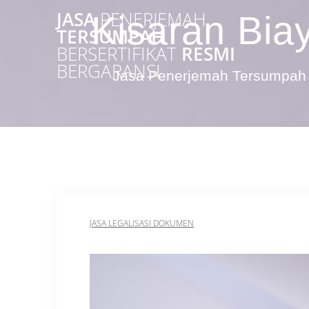
Skip
JASA
PENERJEMAH
Kisaran Bia
to
TERSUMPAH
content
BERSERTIFIKAT
RESMI
BERGARANSI
Jasa Penerjemah Tersumpah 
JASA LEGALISASI DOKUMEN