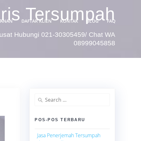
aris Tersumpah
YANAN
DAFTAR KLIEN
KONTAK
BLOG
FAQ
Pusat Hubungi 021-30305459/ Chat WA
08999045858
Search
for:
POS-POS TERBARU
Jasa Penerjemah Tersumpah