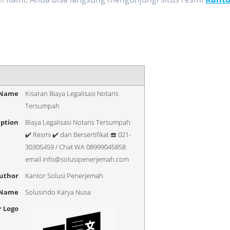
 Name
Kisaran Biaya Legalisasi Notaris
Tersumpah
iption
Biaya Legalisasi Notaris Tersumpah
✔️ Resmi ✔️ dan Bersertifikat ☎️ 021-
30305459 / Chat WA 08999045858
email info@solusipenerjemah.com
uthor
Kantor Solusi Penerjemah
 Name
Solusindo Karya Nusa
r Logo