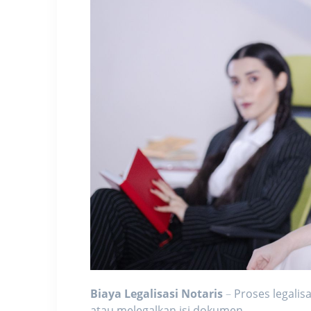
Biaya Legalisasi Notaris
–
Proses legali
atau melegalkan isi dokumen.