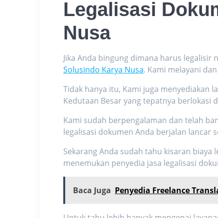
Legalisasi Doku
Nusa
Jika Anda bingung dimana harus legalisi
Solusindo Karya Nusa
. Kami melayani dan 
Tidak hanya itu, Kami juga menyediakan 
Kedutaan Besar yang tepatnya berlokasi di
Kami sudah berpengalaman dan telah ban
legalisasi dokumen Anda berjalan lancar
Sekarang Anda sudah tahu kisaran
biaya l
menemukan penyedia
jasa legalisasi
dokum
Baca Juga
Penyedia Freelance Transl
Untuk tahu lebih banyak mengenai layana