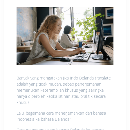
Banyak yang mengatakan jika Indo Belanda translate
adalah yang tidak mudah. sebab penerjemahan
memerlukan keterampilan khusus yang seringkali
hanya diperoleh ketika latihan atau praktik secara
khusus.
Lalu, bagaimana cara menerjemahkan dari bahasa
Indonesia ke bahasa Belanda?
Cara menerjemahkan bahasa Belanda ke bahasa