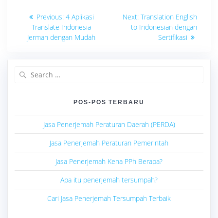
Navigasi
Previous
Next
Previous:
4 Aplikasi
Next:
Translation English
post:
post:
pos
Translate Indonesia
to Indonesian dengan
Jerman dengan Mudah
Sertifikasi
Search
for:
POS-POS TERBARU
Jasa Penerjemah Peraturan Daerah (PERDA)
Jasa Penerjemah Peraturan Pemerintah
Jasa Penerjemah Kena PPh Berapa?
Apa itu penerjemah tersumpah?
Cari Jasa Penerjemah Tersumpah Terbaik