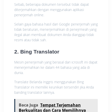
Sebab, beberapa dokumen tersebut tidak dapat
diterjemahkan dengan menggunakan aplikasi
penerjemah online.
Selain gaya bahasa hasil dari Google penerjemah yang
tidak beraturan, menerjemahkan di penejrmeah yang
ilegal akan membuat dokumen Anda dianggap tidak
resmi atau tidak sah.
2. Bing Translator
Mesin penerjemah yang berasal dari icrosoft ini dapat
menerjemahkan ke dalam 44 bahasa yang ada di
dunia.
Translate Belanda Inggris menggunakan Bing
Translator ini memiliki keunikan tersendiri jika Anda
banding translator lainnya.
Baca Juga
Tempat Terjemahan
Berkualitas dan Cara Memilihnya