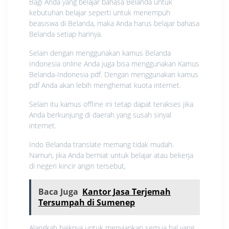
Bagi Anda yang belajar bahasa Belanda untuk
kebutuhan belajar seperti untuk menempuh
beasiswa di Belanda, maka Anda harus belajar bahasa
Belanda setiap harinya.
Selain dengan menggunakan kamus Belanda
Indonesia online Anda juga bisa menggunakan Kamus
Belanda-Indonesia pdf. Dengan menggunakan kamus
pdf Anda akan lebih menghemat kuota internet.
Selain itu kamus offline ini tetap dapat terakses jika
Anda berkunjung di daerah yang susah sinyal
internet.
Indo Belanda translate memang tidak mudah.
Namun, jika Anda berniat untuk belajar atau bekerja
di negeri kincir angin tersebut,
Baca Juga
Kantor Jasa Terjemah
Tersumpah di Sumenep
Alangkah baiknya untuk menyiapkan semua hal yang