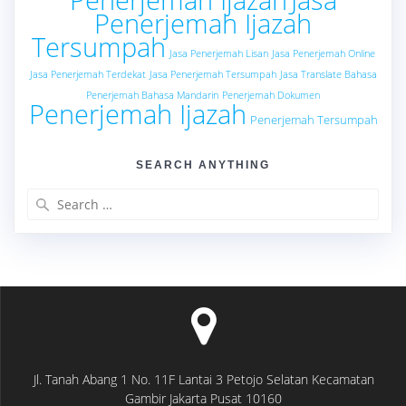
Penerjemah Ijazah
Tersumpah
Jasa Penerjemah Lisan
Jasa Penerjemah Online
Jasa Penerjemah Terdekat
Jasa Penerjemah Tersumpah
Jasa Translate Bahasa
Penerjemah Bahasa Mandarin
Penerjemah Dokumen
Penerjemah Ijazah
Penerjemah Tersumpah
SEARCH ANYTHING
Search
for:
Jl. Tanah Abang 1 No. 11F Lantai 3 Petojo Selatan Kecamatan
Gambir Jakarta Pusat 10160