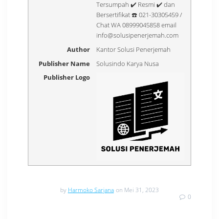
Tersumpah ✔️ Resmi ✔️ dan
Bersertifikat ☎️ 021-30305459 /
Chat WA 08999045858 email
info@solusipenerjemah.com
Author
Kantor Solusi Penerjemah
Publisher Name
Solusindo Karya Nusa
Publisher Logo
by
Harmoko Sarjana
on Mei 31, 2023
0