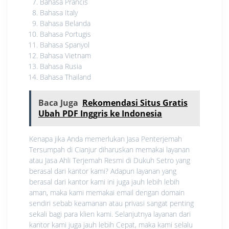
Bahasa Prancis
Bahasa Italy
Bahasa Belanda
Bahasa Portugis
Bahasa Spanyol
Bahasa Vietnam
Bahasa Rusia
Bahasa Thailand
Baca Juga
Rekomendasi Situs Gratis
Ubah PDF Inggris ke Indonesia
Kenapa jika Anda memerlukan Jasa Penterjemah
Tersumpah di Cianjur diharuskan memakai layanan
atau Jasa Ahli Terjemah Resmi di Dukuh Setro yang
berasal dari kantor kami? Adapun layanan yang
berasal dari kantor kami ini juga jauh lebih lebih
aman, maka kami memakai email dengan domain
sendiri sebab keamanan atau privasi sangat penting
sekali bagi para klien kami. Selanjutnya layanan dari
kantor kami juga jauh lebih Cepat, maka kami selalu