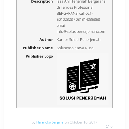
Description
Jasa Ahli Terjemah Bergaransi
di Tandes Profesional
BERGARANSI call 021-
50102328 / 081314035858
email
info@solusipenerjemah.com
Author
Kantor Solusi Penerjemah
Publisher Name
Solusindo Karya Nusa
Publisher Logo
by
Harmoko Sarjana
on Oktober 10, 2017
0