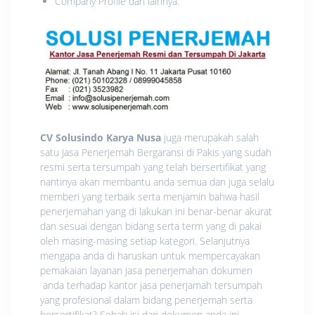
Company Profile dan lainnya.
CV Solusindo Karya Nusa
juga merupakah salah
satu Jasa Penerjemah Bergaransi di Pakis yang sudah
resmi serta tersumpah yang telah bersertifikat yang
nantinya akan membantu anda semua dan juga selalu
memberi yang terbaik serta menjamin bahwa hasil
penerjemahan yang di lakukan ini benar-benar akurat
dan sesuai dengan bidang serta term yang di pakai
oleh masing-masing setiap kategori. Selanjutnya
mengapa anda di haruskan untuk mempercayakan
pemakaian layanan jasa penerjemahan dokumen
anda terhadap kantor jasa penerjamah tersumpah
yang profesional dalam bidang penerjemah serta
bersertifikat? Sebab isi dari dokumen anda ini