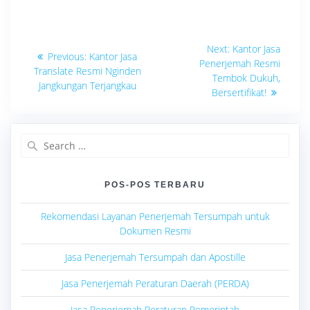
Navigasi
Next
Next:
Kantor Jasa
Previous
Previous:
Kantor Jasa
post:
pos
Penerjemah Resmi
post:
Translate Resmi Nginden
Tembok Dukuh,
Jangkungan Terjangkau
Bersertifikat!
Search
for:
POS-POS TERBARU
Rekomendasi Layanan Penerjemah Tersumpah untuk
Dokumen Resmi
Jasa Penerjemah Tersumpah dan Apostille
Jasa Penerjemah Peraturan Daerah (PERDA)
Jasa Penerjemah Peraturan Pemerintah