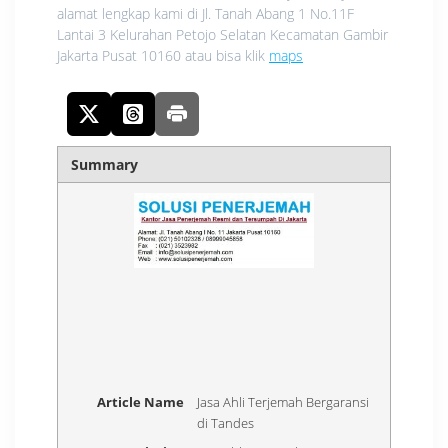
alamat lengkap kami di Jl. Tanah Abang 1 No.11F
Lantai 3 Kelurahan Petojo Selatan Kecamatan Gambir
Jakarta Pusat 10160 atau bisa klik
maps
Summary
Article Name
Jasa Ahli Terjemah Bergaransi
di Tandes