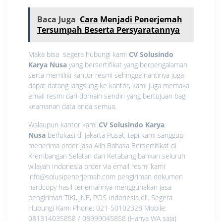
Baca Juga
Cara Menjadi Penerjemah
Tersumpah Beserta Persyaratannya
Maka bisa segera hubungi kami
CV Solusindo
Karya Nusa
yang bersertifikat yang berpengalaman
serta memiliki kantor resmi sehingga nantinya juga
dapat datang langsung ke kantor, kami juga memakai
email resmi dari domain sendiri yang bertujuan bagi
keamanan data anda semua.
Walaupun kantor kami
CV Solusindo Karya
Nusa
berlokasi di Jakarta Pusat, tapi kami sanggup
menerima order Jasa Alih Bahasa Bersertifikat di
Krembangan Selatan dari Ketabang bahkan seluruh
wilayah Indonesia order via email resmi kami
info@solusipenerjemah.com pengiriman dokumen
hardcopy hasil terjemahnya menggunakan jasa
pengiriman TIKI, JNE, POS Indonesia dll. Segera
Hubungi Kami Phone: 021-50102328 Mobile:
081314035858 / 08999045858 (Hanya WA saja)