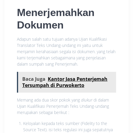
Menerjemahkan
Dokumen
Adapun salah satu tujuan adanya Ujian Kualifikasi
Translator Teks Undang-undang ini yaitu untuk
menjamin kerahasiaan segala isi dokumen. yang telah
kami terjemahkan sebagaimana yang penjelasan
dalam sumpah sang Penerjemah.
Baca Juga
Kantor Jasa Penterjemah
Tersumpah di Purwokerto
Memang ada dua skor pokok yang
diukur
di dalam
Ujian Kualifikasi Penerjemah Teks Undang-undang
merupakan sebagai berikut :
Keloyalan kepada teks sumber (Fidelity to the
Source Text). isi teks regulasi ini juga sepatutnya