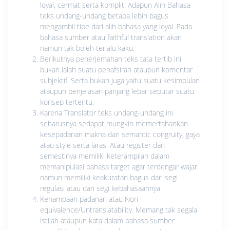
loyal, cermat serta komplit. Adapun Alih Bahasa
teks undang-undang betapa lebih bagus
mengambil tipe dari alih bahasa yang loyal. Pada
bahasa sumber atau faithful translation akan
namun tak boleh terlalu kaku.
Berikutnya penerjemahan teks tata tertib ini
bukan ialah suatu penafsiran ataupun komentar
subjektif. Serta bukan juga yaitu suatu kesimpulan
ataupun penjelasan panjang lebar seputar suatu
konsep tertentu.
Karena Translator teks undang-undang ini
seharusnya sedapat mungkin memertahankan
kesepadanan makna dari semantic congruity, gaya
atau style serta laras. Atau register dan
semestinya memiliki keterampilan dalam
memanipulasi bahasa target agar terdengar wajar
namun memiliki keakuratan bagus dari segi
regulasi atau dari segi kebahasaannya.
Kehampaan padanan atau Non-
equivalence/Untranslatability. Memang tak segala
istilah ataupun kata dalam bahasa sumber