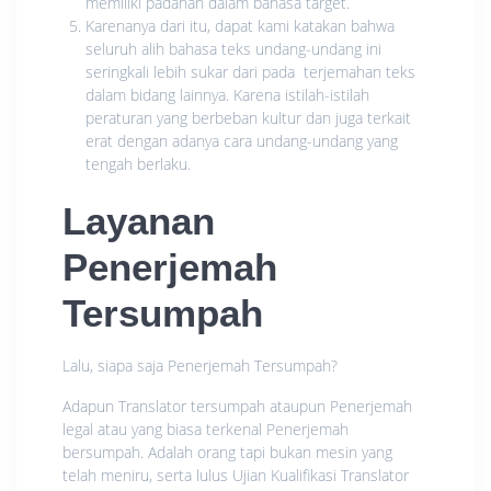
memiliki padanan dalam bahasa target.
Karenanya dari itu, dapat kami katakan bahwa
seluruh alih bahasa teks undang-undang ini
seringkali lebih sukar dari pada terjemahan teks
dalam bidang lainnya. Karena istilah-istilah
peraturan yang berbeban kultur dan juga terkait
erat dengan adanya cara undang-undang yang
tengah berlaku.
Layanan
Penerjemah
Tersumpah
Lalu, siapa saja Penerjemah Tersumpah?
Adapun Translator tersumpah ataupun Penerjemah
legal atau yang biasa terkenal Penerjemah
bersumpah. Adalah orang tapi bukan mesin yang
telah meniru, serta lulus Ujian Kualifikasi Translator