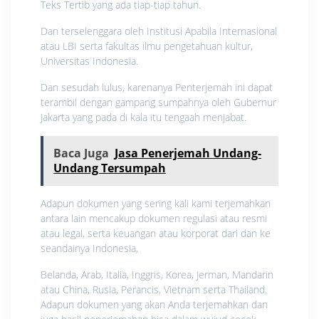
Teks Tertib yang ada tiap-tiap tahun.
Dan terselenggara oleh Institusi Apabila Internasional
atau LBI serta fakultas ilmu pengetahuan kultur,
Universitas Indonesia.
Dan sesudah lulus, karenanya Penterjemah ini dapat
terambil dengan gampang sumpahnya oleh Gubernur
Jakarta yang pada di kala itu tengaah menjabat.
Baca Juga
Jasa Penerjemah Undang-
Undang Tersumpah
Adapun dokumen yang sering kali kami terjemahkan
antara lain mencakup dokumen regulasi atau resmi
atau legal, serta keuangan atau korporat dari dan ke
seandainya Indonesia,
Belanda, Arab, Italia, Inggris, Korea, Jerman, Mandarin
atau China, Rusia, Perancis, Vietnam serta Thailand.
Adapun dokumen yang akan Anda terjemahkan dan