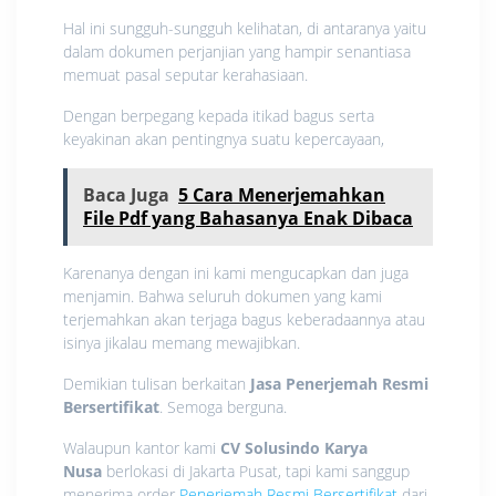
Hal ini sungguh-sungguh kelihatan, di antaranya yaitu
dalam dokumen perjanjian yang hampir senantiasa
memuat pasal seputar kerahasiaan.
Dengan berpegang kepada itikad bagus serta
keyakinan akan pentingnya suatu kepercayaan,
Baca Juga
5 Cara Menerjemahkan
File Pdf yang Bahasanya Enak Dibaca
Karenanya dengan ini kami mengucapkan dan juga
menjamin. Bahwa seluruh dokumen yang kami
terjemahkan akan terjaga bagus keberadaannya atau
isinya jikalau memang mewajibkan.
Demikian tulisan berkaitan
Jasa Penerjemah Resmi
Bersertifikat
. Semoga berguna.
Walaupun kantor kami
CV Solusindo Karya
Nusa
berlokasi di Jakarta Pusat, tapi kami sanggup
menerima order
Penerjemah Resmi Bersertifikat
dari