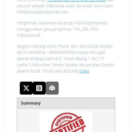
seluruh wilayah Indonesia order via email resmi kami
info@solusipenerjemah.com
Pengiriman dokumen hardcopy hasil terjemahnya
menggunakan jasa pengiriman TIKI, JNE, POS
Indonesia dll.
Segera Hubungi Kami Phone: 021-50102328 Mobile:
081314035858 / 08999045858 (Hanya WA saja)
alamat lengkap kami di Jl. Tanah Abang 1 No.11F
Lantai 3 Kelurahan Petojo Selatan Kecamatan Gambir
Jakarta Pusat 10160 atau bisa klik
maps
Summary