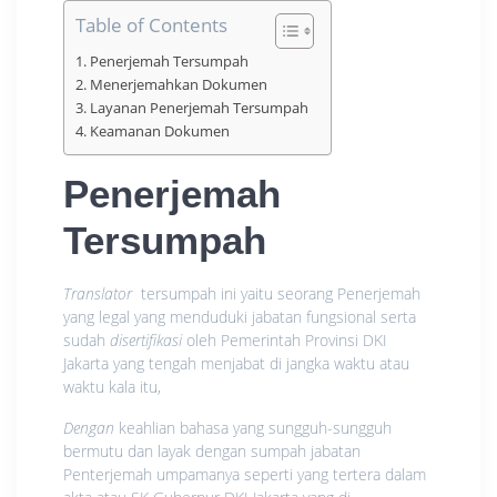
Table of Contents
Penerjemah Tersumpah
Menerjemahkan Dokumen
Layanan Penerjemah Tersumpah
Keamanan Dokumen
Penerjemah
Tersumpah
Translator
tersumpah ini yaitu seorang Penerjemah
yang legal yang menduduki jabatan fungsional serta
sudah
disertifikasi
oleh Pemerintah Provinsi DKI
Jakarta yang tengah menjabat di jangka waktu atau
waktu kala itu,
Dengan
keahlian bahasa yang sungguh-sungguh
bermutu dan layak dengan sumpah jabatan
Penterjemah umpamanya seperti yang tertera dalam