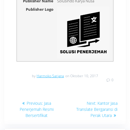
Publisher Name
Solusindo Karya Nusa
Publisher Logo
by
Harmoko Sarjana
on Oktober 10, 2017
0
Navigasi
Previous
Next
Previous:
Jasa
Next:
Kantor Jasa
post:
post:
pos
Penerjemah Resmi
Translate Bergaransi di
Bersertifikat
Perak Utara