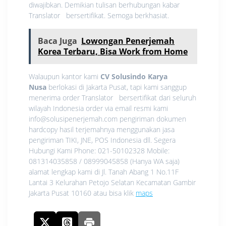
diwajibkan. Demikian tulisan berhubungan kabar
Translator bersertifikat. Semoga berkhasiat.
Baca Juga
Lowongan Penerjemah
Korea Terbaru, Bisa Work from Home
Walaupun kantor kami
CV Solusindo Karya
Nusa
berlokasi di Jakarta Pusat, tapi kami sanggup
menerima order Translator bersertifikat dari seluruh
wilayah Indonesia order via email resmi kami
info@solusipenerjemah.com pengiriman dokumen
hardcopy hasil terjemahnya menggunakan jasa
pengiriman TIKI, JNE, POS Indonesia dll. Segera
Hubungi Kami Phone: 021-50102328 Mobile:
081314035858 / 08999045858 (Hanya WA saja)
alamat lengkap kami di Jl. Tanah Abang 1 No.11F
Lantai 3 Kelurahan Petojo Selatan Kecamatan Gambir
Jakarta Pusat 10160 atau bisa klik
maps