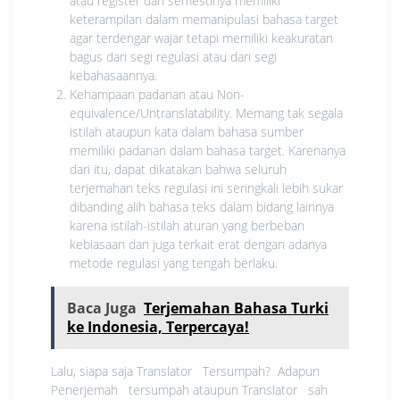
atau register dan semestinya memiliki
keterampilan dalam memanipulasi bahasa target
agar terdengar wajar tetapi memiliki keakuratan
bagus dari segi regulasi atau dari segi
kebahasaannya.
Kehampaan padanan atau Non-
equivalence/Untranslatability. Memang tak segala
istilah ataupun kata dalam bahasa sumber
memiliki padanan dalam bahasa target. Karenanya
dari itu, dapat dikatakan bahwa seluruh
terjemahan teks regulasi ini seringkali lebih sukar
dibanding alih bahasa teks dalam bidang lainnya
karena istilah-istilah aturan yang berbeban
kebiasaan dan juga terkait erat dengan adanya
metode regulasi yang tengah berlaku.
Baca Juga
Terjemahan Bahasa Turki
ke Indonesia, Terpercaya!
Lalu, siapa saja Translator Tersumpah? Adapun
Penerjemah tersumpah ataupun Translator sah