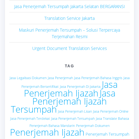
Jasa Penerjemah Tersumpah Jakarta Selatan BERGARANSI
Translation Service Jakarta
Maskuri Penerjemah Tersumpah – Solusi Terpercaya
Terjemahan Resmi
Urgent Document Translation Services
TAG
Jasa Legalisasi Dokumen
Jasa Penerjemah
Jasa Penerjemah Bahasa Inggris
Jasa
Jasa
Penerjemah Bersertifikat
Jasa Penerjemah Di Jakarta
Penerjemah Ijazah
Jasa
Penerjemah Ijazah
Tersumpah
Jasa Penerjemah Lisan
Jasa Penerjemah Online
Jasa Penerjemah Terdekat
Jasa Penerjemah Tersumpah
Jasa Translate Bahasa
Penerjemah Bahasa Mandarin
Penerjemah Dokumen
Penerjemah Ijazah
Penerjemah Tersumpah