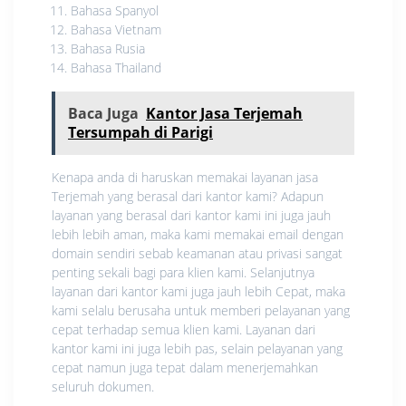
Bahasa Spanyol
Bahasa Vietnam
Bahasa Rusia
Bahasa Thailand
Baca Juga
Kantor Jasa Terjemah
Tersumpah di Parigi
Kenapa anda di haruskan memakai layanan jasa
Terjemah yang berasal dari kantor kami? Adapun
layanan yang berasal dari kantor kami ini juga jauh
lebih lebih aman, maka kami memakai email dengan
domain sendiri sebab keamanan atau privasi sangat
penting sekali bagi para klien kami. Selanjutnya
layanan dari kantor kami juga jauh lebih Cepat, maka
kami selalu berusaha untuk memberi pelayanan yang
cepat terhadap semua klien kami. Layanan dari
kantor kami ini juga lebih pas, selain pelayanan yang
cepat namun juga tepat dalam menerjemahkan
seluruh dokumen.