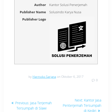
Author
Kantor Solusi Penerjemah
Publisher Name
Solusindo Karya Nusa
Publisher Logo
by
Harmoko Sarjana
on Oktober 6, 2017
0
Navigasi
Next
Next:
Kantor Jasa
Previous
Previous:
Jasa Terjemah
post:
pos
Penterjemah Tersumpah
post:
Tersumpah di Slawi
di Kediri