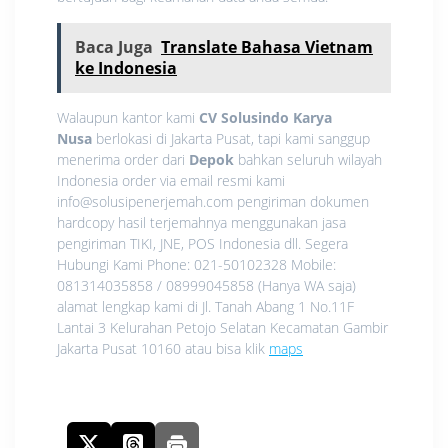
Baca Juga
Translate Bahasa Vietnam
ke Indonesia
Walaupun kantor kami
CV Solusindo Karya
Nusa
berlokasi di Jakarta Pusat, tapi kami sanggup
menerima order dari
Depok
bahkan seluruh wilayah
Indonesia order via email resmi kami
info@solusipenerjemah.com pengiriman dokumen
hardcopy hasil terjemahnya menggunakan jasa
pengiriman TIKI, JNE, POS Indonesia dll. Segera
Hubungi Kami Phone: 021-50102328 Mobile:
081314035858 / 08999045858 (Hanya WA saja)
alamat lengkap kami di Jl. Tanah Abang 1 No.11F
Lantai 3 Kelurahan Petojo Selatan Kecamatan Gambir
Jakarta Pusat 10160 atau bisa klik
maps