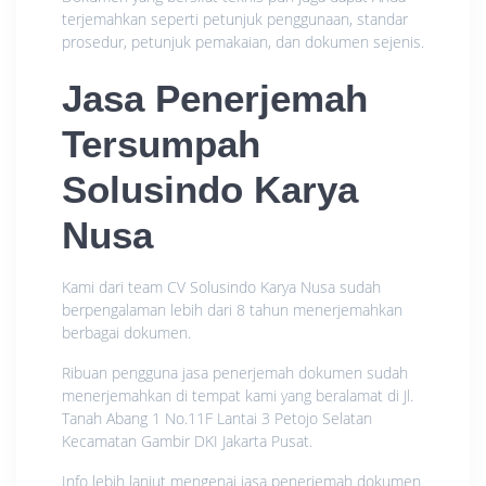
terjemahkan seperti petunjuk penggunaan, standar
prosedur, petunjuk pemakaian, dan dokumen sejenis.
Jasa Penerjemah
Tersumpah
Solusindo Karya
Nusa
Kami dari team CV Solusindo Karya Nusa sudah
berpengalaman lebih dari 8 tahun menerjemahkan
berbagai dokumen.
Ribuan pengguna jasa penerjemah dokumen sudah
menerjemahkan di tempat kami yang beralamat di Jl.
Tanah Abang 1 No.11F Lantai 3 Petojo Selatan
Kecamatan Gambir DKI Jakarta Pusat.
Info lebih lanjut mengenai jasa penerjemah dokumen