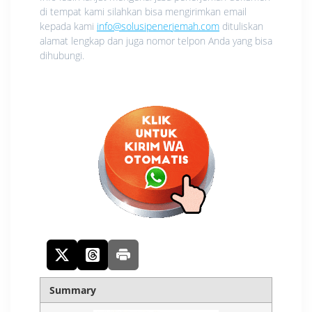
di tempat kami silahkan bisa mengirimkan email
kepada kami
info@solusipenerjemah.com
dituliskan
alamat lengkap dan juga nomor telpon Anda yang bisa
dihubungi.
Summary