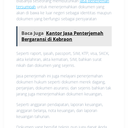
Biasanya seseorang membutuhkan
jasa penerjemah
tersumpah
untuk menerjemahkan dokumen yang
akan di bawa ke luar negeri sebagai identitas maupun
dokumen yang berfungsi sebagai persyaratan
Baca Juga
Kantor Jasa Penterjemah
Bergaransi di Kebraon
Seperti raport, ijasah, passport, SIM, KTP, visa, SKCK,
akta kelahiran, akta kematian, SIM, bahkan surat
nikah dan dokumen yang sejenis.
Jasa penerjemah ini juga melayani penerjemahan
dokumen hukum seperti dokumen merek dagang,
perjanjian, dokumen asuransi, dan sejenis bahkan tak
jarang juga menerjemahkan dokumen keuangan,
Seperti anggaran pendapatan, laporan keuangan,
anggaran belanja, nota keuangan, dan laporan
keuangan tahunan.
Dokumen yang bersifat teknis pun juga dapat Anda