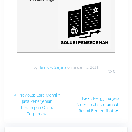
by
Harmoko Sarjana
on Januari 15, 2021
0
Navigasi
Previous
Previous:
Cara Memilih
Next
Next:
Pengguna Jasa
post:
pos
Jasa Penerjemah
post:
Penerjemah Tersumpah
Tersumpah Online
Resmi Bersertifikat
Terpercaya