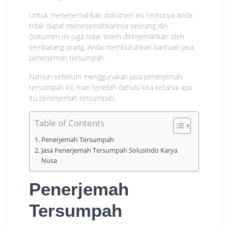
Untuk menerjemahkan dokumen ini, tentunya Anda
tidak dapat menerjemahkannya seorang diri.
Dokumen ini juga tidak boleh diterjemahkan oleh
sembarang orang, Anda membutuhkan bantuan jasa
penerjemah tersumpah.
Namun sebelum menggunakan jasa penerjemah
tersumpah ini, mari terlebih dahulu kita ketahui apa
itu penerjemah tersumpah.
Table of Contents
Penerjemah Tersumpah
Jasa Penerjemah Tersumpah Solusindo Karya
Nusa
Penerjemah
Tersumpah