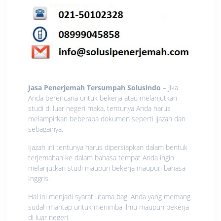
Jasa Penerjemah Tersumpah Solusindo –
Jika
Anda berencana untuk bekerja atau melanjutkan
studi di luar negeri maka, tentunya Anda harus
melampirkan beberapa dokumen seperti ijazah dan
sebagainya.
Ijazah ini tentunya harus dipersiapkan dalam bentuk
terjemahan ke dalam bahasa tempat Anda ingin
melanjutkan studi maupun bekerja maupun bahasa
Inggris.
Hal ini menjadi syarat utama bagi Anda yang memang
sudah mantap untuk menimba ilmu maupun bekerja
di luar negeri.