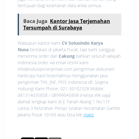
bertujuan bagi keamanan data anda semua.
Baca Juga
Kantor Jasa Terjemahan
Tersumpah di Surabaya
Walaupun kantor kami
CV Solusindo Karya
Nusa
berlokasi di Jakarta Pusat, tapi kami sanggup
menerima order dari
Cakung
bahkan seluruh wilayah
Indonesia order via email resmi kami
info@solusipenerjemah.com pengiriman dokumen
hardcopy hasil terjemahnya menggunakan jasa
pengiriman TIKI, JNE, POS Indonesia dll. Segera
Hubungi Kami Phone: 021-50102328 Mobile:
081314035858 / 08999045858 (Hanya WA saja)
alamat lengkap kami di Jl. Tanah Abang 1 No.11F
Lantai 3 Kelurahan Petojo Selatan Kecamatan Gambir
Jakarta Pusat 10160 atau bisa klik
maps