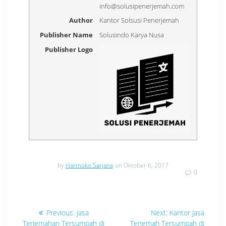
info@solusipenerjemah.com
Author
Kantor Solsusi Penerjemah
Publisher Name
Solusindo Karya Nusa
Publisher Logo
by
Harmoko Sarjana
on Oktober 6, 2017
0
Navigasi
Previous
Next
Previous:
Jasa
Next:
Kantor Jasa
post:
post:
Terjemahan Tersumpah di
Terjemah Tersumpah di