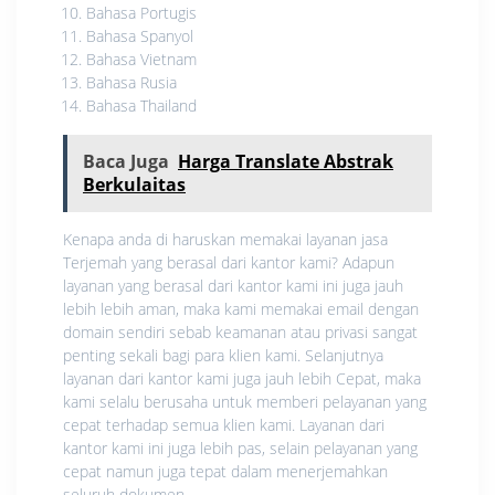
Bahasa Portugis
Bahasa Spanyol
Bahasa Vietnam
Bahasa Rusia
Bahasa Thailand
Baca Juga
Harga Translate Abstrak
Berkulaitas
Kenapa anda di haruskan memakai layanan jasa
Terjemah yang berasal dari kantor kami? Adapun
layanan yang berasal dari kantor kami ini juga jauh
lebih lebih aman, maka kami memakai email dengan
domain sendiri sebab keamanan atau privasi sangat
penting sekali bagi para klien kami. Selanjutnya
layanan dari kantor kami juga jauh lebih Cepat, maka
kami selalu berusaha untuk memberi pelayanan yang
cepat terhadap semua klien kami. Layanan dari
kantor kami ini juga lebih pas, selain pelayanan yang
cepat namun juga tepat dalam menerjemahkan
seluruh dokumen.