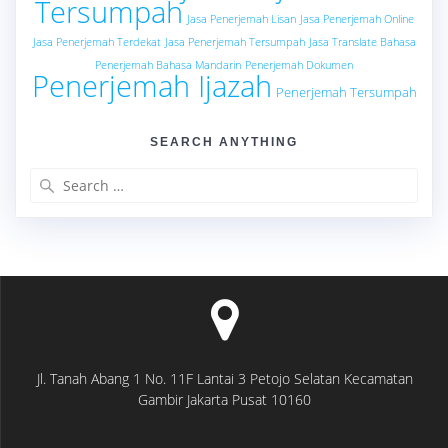
Tersumpah
Jasa Penerjemah Lisan
Jasa Penerjemah Online
Jasa Penerjemah Terdekat
Jasa Penerjemah Tersumpah
Jasa Translate Bahasa
Penerjemah Bahasa Mandarin
Penerjemah Dokumen
Penerjemah Ijazah
Penerjemah Tersumpah
SEARCH ANYTHING
Search
for:
Jl. Tanah Abang 1 No. 11F Lantai 3 Petojo Selatan Kecamatan
Gambir Jakarta Pusat 10160