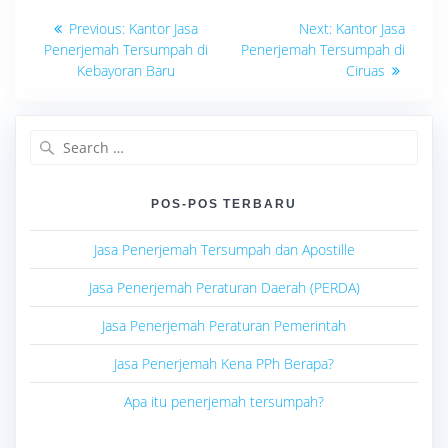
Navigasi
Previous
Next
Previous:
Kantor Jasa
Next:
Kantor Jasa
post:
post:
pos
Penerjemah Tersumpah di
Penerjemah Tersumpah di
Kebayoran Baru
Ciruas
Search
for:
POS-POS TERBARU
Jasa Penerjemah Tersumpah dan Apostille
Jasa Penerjemah Peraturan Daerah (PERDA)
Jasa Penerjemah Peraturan Pemerintah
Jasa Penerjemah Kena PPh Berapa?
Apa itu penerjemah tersumpah?