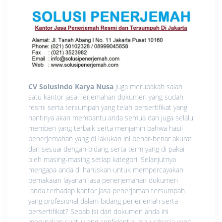
CV Solusindo Karya Nusa
juga merupakah salah
satu kantor jasa Terjemahan dokumen yang sudah
resmi serta tersumpah yang telah bersertifikat yang
nantinya akan membantu anda semua dan juga selalu
memberi yang terbaik serta menjamin bahwa hasil
penerjemahan yang di lakukan ini benar-benar akurat
dan sesuai dengan bidang serta term yang di pakai
oleh masing-masing setiap kategori. Selanjutnya
mengapa anda di haruskan untuk mempercayakan
pemakaian layanan jasa penerjemahan dokumen
anda terhadap kantor jasa penerjamah tersumpah
yang profesional dalam bidang penerjemah serta
bersertifikat? Sebab isi dari dokumen anda ini
merupakan suatu yang confidential atau rahasia yang