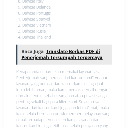
Bahasa Italy
Bahasa Belanda
Bahasa Portugis
Bahasa Spanyol
Bahasa Vietnam
Bahasa Rusia
Bahasa Thailand
Baca Juga
Translate Berkas PDF di
Penerjemah Tersumpah Terpercaya
Kenapa anda di haruskan memakai layanan jasa
Penterjemah yang berasal dari kantor kami? Adapun
layanan yang berasal dari kantor kami ini juga jauh
lebih lebih aman, maka kami memakai email dengan
domain sendiri sebab keamanan atau privasi sangat
penting sekali bagi para klien kami. Selanjutnya
layanan dari kantor kami juga jauh lebih Cepat, maka
kami selalu berusaha untuk memberi pelayanan yang
cepat terhadap semua klien kami. Layanan dari
kantor kami ini juga lebih pas, selain pelayanan yang