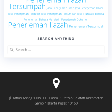
Tersumpah
Jasa Penerjemah Lisan
Jasa Penerjemah Online
Jasa Penerjemah Terdekat
Jasa Penerjemah Tersumpah
Jasa Translate Bahasa
Penerjemah Bahasa Mandarin
Penerjemah Dokumen
Penerjemah Ijazah
Penerjemah Tersumpah
SEARCH ANYTHING
Search
for:
Jl. Tanah Abang 1 No. 11F Lantai 3 Petojo Selatan Kecamatan
Gambir Jakarta Pusat 10160