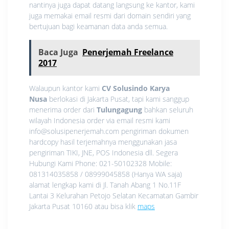
nantinya juga dapat datang langsung ke kantor, kami
juga memakai email resmi dari domain sendiri yang
bertujuan bagi keamanan data anda semua.
Baca Juga
Penerjemah Freelance
2017
Walaupun kantor kami
CV Solusindo Karya
Nusa
berlokasi di Jakarta Pusat, tapi kami sanggup
menerima order dari
Tulungagung
bahkan seluruh
wilayah Indonesia order via email resmi kami
info@solusipenerjemah.com pengiriman dokumen
hardcopy hasil terjemahnya menggunakan jasa
pengiriman TIKI, JNE, POS Indonesia dll. Segera
Hubungi Kami Phone: 021-50102328 Mobile:
081314035858 / 08999045858 (Hanya WA saja)
alamat lengkap kami di Jl. Tanah Abang 1 No.11F
Lantai 3 Kelurahan Petojo Selatan Kecamatan Gambir
Jakarta Pusat 10160 atau bisa klik
maps