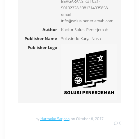
BERGARANSI call 021-
50102328 / 081314035858
email
info@solusipenerjemah.com
Author
Kantor Solusi Penerjemah
Publisher Name
Solusindo Karya Nusa
Publisher Logo
by
Harmoko Sarjana
on Oktober 6, 2017
0