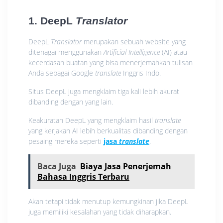
1. DeepL
Translator
DeepL
Translator
merupakan sebuah website yang
ditenagai menggunakan
Artificial Intelligence
(AI) atau
kecerdasan buatan yang bisa menerjemahkan tulisan
Anda sebagai Google
translate
Inggris Indo.
Situs DeepL juga mengklaim tiga kali lebih akurat
dibanding dengan yang lain.
Keakuratan DeepL yang mengklaim hasil
translate
yang kerjakan AI lebih berkualitas dibanding dengan
pesaing mereka seperti
jasa
translate
.
Baca Juga
Biaya Jasa Penerjemah
Bahasa Inggris Terbaru
Akan tetapi tidak menutup kemungkinan jika DeepL
juga memiliki kesalahan yang tidak diharapkan.