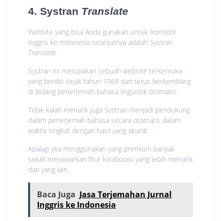
4. Systran
Translate
Website yang bisa Anda gunakan untuk
translate
Inggris ke Indonesia selanjutnya adalah Systran
Translate
.
Systran ini merupakan sebuah website terkemuka
yang berdiri sejak tahun 1968 dan terus berkembang
di bidang penerjemah bahasa linguistik otomatis.
Tidak kalah menarik juga Systran menjadi pendukung
dalam penerjemah bahasa secara otomatis dalam
waktu singkat dengan hasil yang akurat.
Apalagi jika menggunakan yang premium banyak
sekali menawarkan fitur kolaborasi yang lebih menarik
dari yang lain.
Baca Juga
Jasa Terjemahan Jurnal
Inggris ke Indonesia