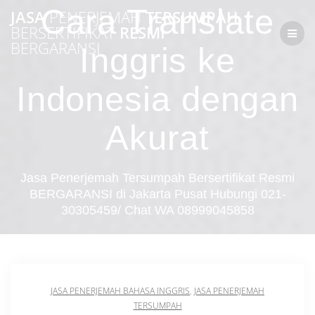
Skip
Cara Translate
JASA
PENERJEMAH
TERSUMPAH
to
BERSERTIFIKAT
RESMI
content
BERGARANSI
Inggris ke
Indonesia dengan
Akurat
Jasa Penerjemah Tersumpah Bersertifikat Resmi
BERGARANSI di Jakarta Pusat Hubungi 021-
30305459/ Chat WA 08999045858
JASA PENERJEMAH BAHASA INGGRIS
,
JASA PENERJEMAH
TERSUMPAH