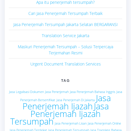
Apa itu penerjemah tersumpah?
Cari Jasa Penerjemah Tersumpah Terbaik
Jasa Penerjemah Tersumpah Jakarta Selatan BERGARANSI
Translation Service Jakarta
Maskuri Penerjemah Tersumpah – Solusi Terpercaya
Terjemahan Resmi
Urgent Document Translation Services
TAG
Jasa Legalisasi Dokumen
Jasa Penerjemah
Jasa Penerjemah Bahasa Inggris
Jasa
Jasa
Penerjemah Bersertifikat
Jasa Penerjemah Di Jakarta
Penerjemah Ijazah
Jasa
Penerjemah Ijazah
Tersumpah
Jasa Penerjemah Lisan
Jasa Penerjemah Online
Jasa Penerjemah Terdekat
Jasa Penerjemah Tersumpah
Jasa Translate Bahasa