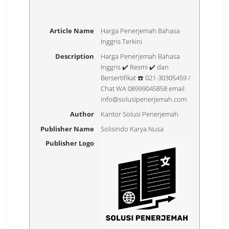
Article Name
Harga Penerjemah Bahasa
Inggris Terkini
Description
Harga Penerjemah Bahasa
Inggris ✔️ Resmi ✔️ dan
Bersertifikat ☎️ 021-30305459 /
Chat WA 08999045858 email
info@solusipenerjemah.com
Author
Kantor Solusi Penerjemah
Publisher Name
Solisindo Karya Nusa
Publisher Logo