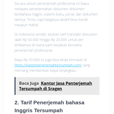
Secara umum penerjemah profesional ini biasa
melayani penerjemahan dokumen-dokumen
berbahasa Inggris seperti buku, jurnal, dan dokumen
lainnya. Tentu saja harganya variatif bisa murah
maupun mahal.
Di Indonesia sendiri, kisaran tarif translate dokumen
ialah Rp 50.000 hingga Rp 20.000 untuk per
lembarnya di mana kami kerjakan bersama
penerjemah profesional.
Biaya Rp 50.000 ini juga bisa Anda temukan di
https://kantorpenerjemahtersumpah.com/
yang
memang memberikan biaya terjangkau.
Baca Juga
Kantor Jasa Penterjemah
Tersumpah di Sragen
2. Tarif Penerjemah bahasa
Inggris Tersumpah