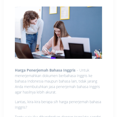
Harga Penerjemah Bahasa Inggris
– Untuk
menerjemahkan dokumen berbahasa Inggris ke
bahasa Indonesia maupun bahasa lain, tidak jarang
Anda membutuhkan jasa penerjemah bahasa Inggris
agar hasilnya lebih akurat.
Lantas, kira-kira berapa
sih
harga penerjemah bahasa
Inggris?
Tentu saja jika dibandingkan dengan translate sendiri