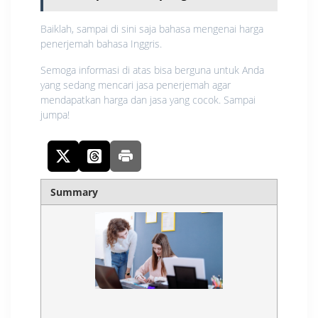
Baiklah, sampai di sini saja bahasa mengenai harga
penerjemah bahasa Inggris.
Semoga informasi di atas bisa berguna untuk Anda
yang sedang mencari jasa penerjemah agar
mendapatkan harga dan jasa yang cocok. Sampai
jumpa!
Summary