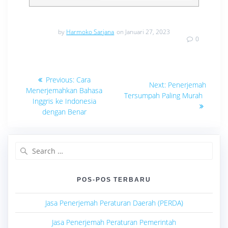
by
Harmoko Sarjana
on Januari 27, 2023
0
Navigasi
Previous
Previous:
Cara
Next
Next:
Penerjemah
post:
pos
Menerjemahkan Bahasa
post:
Tersumpah Paling Murah
Inggris ke Indonesia
dengan Benar
Search
for:
POS-POS TERBARU
Jasa Penerjemah Peraturan Daerah (PERDA)
Jasa Penerjemah Peraturan Pemerintah