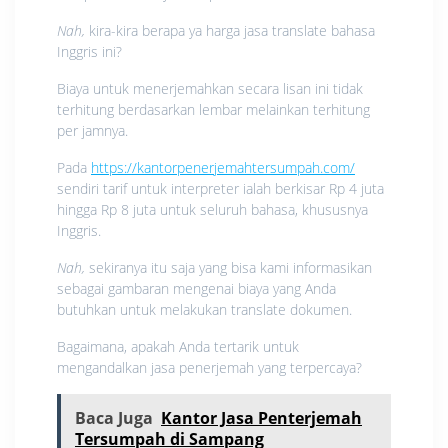
Nah,
kira-kira berapa ya harga jasa translate bahasa
Inggris ini?
Biaya untuk menerjemahkan secara lisan ini tidak
terhitung berdasarkan lembar melainkan terhitung
per jamnya.
Pada
https://kantorpenerjemahtersumpah.com/
sendiri tarif untuk interpreter ialah berkisar Rp 4 juta
hingga Rp 8 juta untuk seluruh bahasa, khususnya
Inggris.
Nah,
sekiranya itu saja yang bisa kami informasikan
sebagai gambaran mengenai biaya yang Anda
butuhkan untuk melakukan translate dokumen.
Bagaimana, apakah Anda tertarik untuk
mengandalkan jasa penerjemah yang terpercaya?
Baca Juga
Kantor Jasa Penterjemah
Tersumpah di Sampang