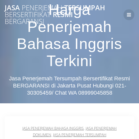
Skip
Harga
JASA
PENERJEMAH
TERSUMPAH
to
BERSERTIFIKAT
RESMI
content
BERGARANSI
Penerjemah
Bahasa Inggris
Terkini
Jasa Penerjemah Tersumpah Bersertifikat Resmi
BERGARANSI di Jakarta Pusat Hubungi 021-
30305459/ Chat WA 08999045858
JASA PENERJEMAH BAHASA INGGRIS
,
JASA PENERJEMAH
DOKUMEN
,
JASA PENERJEMAH TERSUMPAH