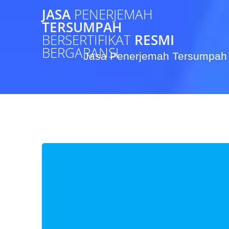
Skip
JASA
PENERJEMAH
to
TERSUMPAH
content
BERSERTIFIKAT
RESMI
BERGARANSI
Jasa Penerjemah Tersumpah 