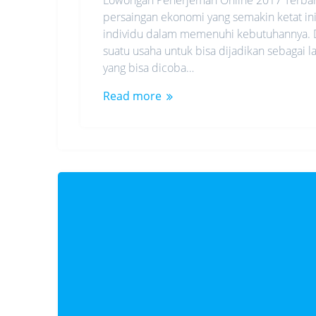
persaingan ekonomi yang semakin ketat ini
individu dalam memenuhi kebutuhannya. 
suatu usaha untuk bisa dijadikan sebagai 
yang bisa dicoba…
Read more