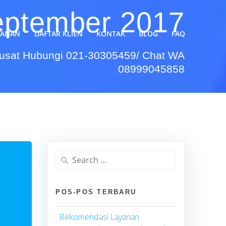
eptember 2017
YANAN
DAFTAR KLIEN
KONTAK
BLOG
FAQ
Pusat Hubungi 021-30305459/ Chat WA
08999045858
Search
for:
POS-POS TERBARU
Rekomendasi Layanan