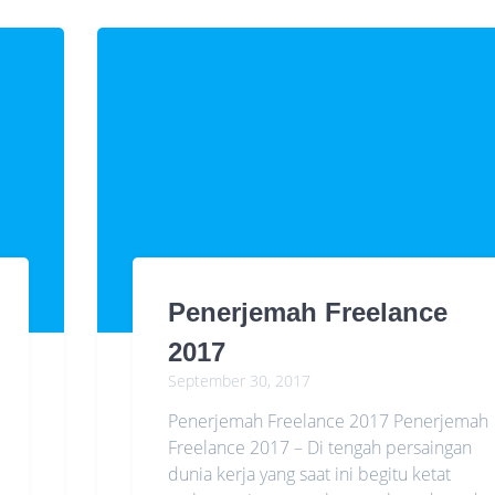
Penerjemah Freelance
2017
September 30, 2017
Penerjemah Freelance 2017 Penerjemah
Freelance 2017 – Di tengah persaingan
dunia kerja yang saat ini begitu ketat