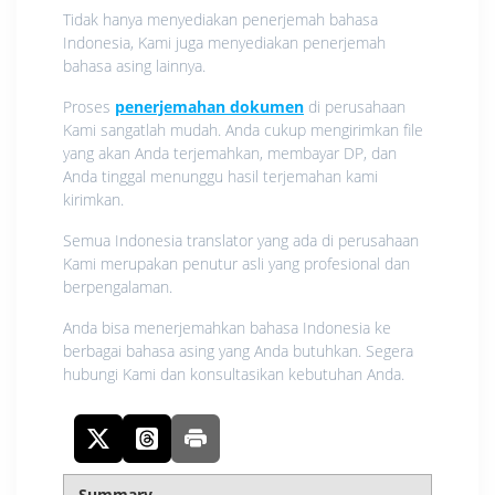
Tidak hanya menyediakan penerjemah bahasa
Indonesia, Kami juga menyediakan penerjemah
bahasa asing lainnya.
Proses
penerjemahan dokumen
di perusahaan
Kami sangatlah mudah. Anda cukup mengirimkan file
yang akan Anda terjemahkan, membayar DP, dan
Anda tinggal menunggu hasil terjemahan kami
kirimkan.
Semua Indonesia translator yang ada di perusahaan
Kami merupakan penutur asli yang profesional dan
berpengalaman.
Anda bisa menerjemahkan bahasa Indonesia ke
berbagai bahasa asing yang Anda butuhkan. Segera
hubungi Kami dan konsultasikan kebutuhan Anda.
Summary