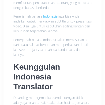
memfasilitasi percakapan antara orang yang berbicara
dengan bahasa berbeda.
Penerjemah bahasa
Indonesia
juga bisa Anda
andalkan untuk menyiapkan subtitle untuk presentasi
video. Bisa juga untuk kebutuhan editing konten dan
kebutuhan terjemahan lainnya.
Penerjemah bahasa Indonesia akan memastikan arti
dari suatu kalimat benar dan memperhatikan detail
lain seperti ejaan, tata bahasa, tanda baca, dan
lainnya.
Keunggulan
Indonesia
Translator
Dibanding menerjemahkan sendiri dengan tidak
adanya jaminan terkait keakuratan hasil terjemahan.