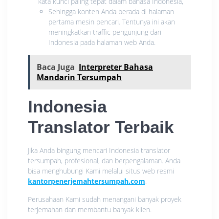
kata kunci paling tepat dalam bahasa Indonesia,
Sehingga konten Anda berada di halaman
pertama mesin pencari. Tentunya ini akan
meningkatkan traffic pengunjung dari
Indonesia pada halaman web Anda.
Baca Juga
Interpreter Bahasa
Mandarin Tersumpah
Indonesia
Translator
Terbaik
Jika Anda bingung mencari Indonesia translator
tersumpah, profesional, dan berpengalaman. Anda
bisa menghubungi Kami melalui situs web resmi
kantorpenerjemahtersumpah.com
.
Perusahaan Kami sudah menangani banyak proyek
terjemahan dan membantu banyak klien.