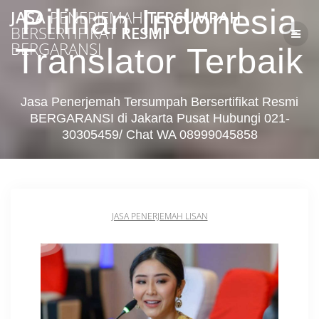
Skip
Pilihan Indonesia
JASA
PENERJEMAH
TERSUMPAH
to
BERSERTIFIKAT
RESMI
content
BERGARANSI
Translator Terbaik
Jasa Penerjemah Tersumpah Bersertifikat Resmi
BERGARANSI di Jakarta Pusat Hubungi 021-
30305459/ Chat WA 08999045858
JASA PENERJEMAH LISAN