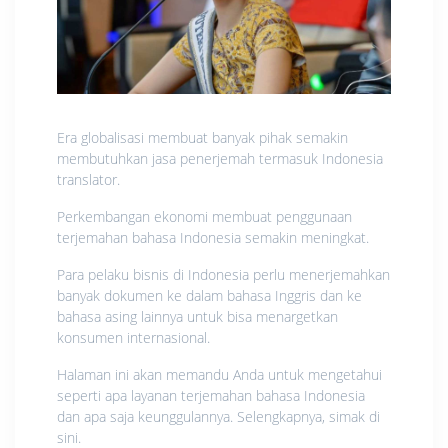
Era globalisasi membuat banyak pihak semakin
membutuhkan jasa penerjemah termasuk Indonesia
translator.
Perkembangan ekonomi membuat penggunaan
terjemahan bahasa Indonesia semakin meningkat.
Para pelaku bisnis di Indonesia perlu menerjemahkan
banyak dokumen ke dalam bahasa Inggris dan ke
bahasa asing lainnya untuk bisa menargetkan
konsumen internasional.
Halaman ini akan memandu Anda untuk mengetahui
seperti apa layanan terjemahan bahasa Indonesia
dan apa saja keunggulannya. Selengkapnya, simak di
sini.