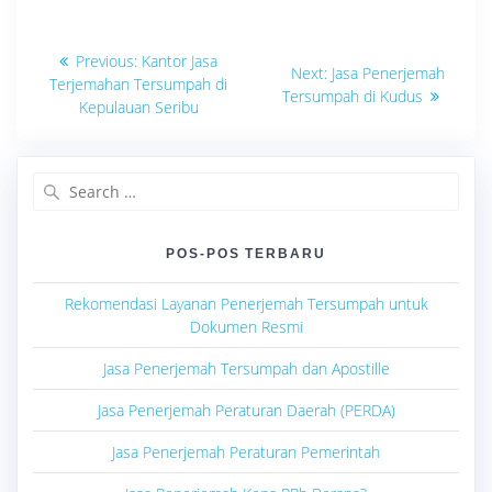
Navigasi
Previous
Previous:
Kantor Jasa
Next
Next:
Jasa Penerjemah
post:
pos
Terjemahan Tersumpah di
post:
Tersumpah di Kudus
Kepulauan Seribu
Search
for:
POS-POS TERBARU
Rekomendasi Layanan Penerjemah Tersumpah untuk
Dokumen Resmi
Jasa Penerjemah Tersumpah dan Apostille
Jasa Penerjemah Peraturan Daerah (PERDA)
Jasa Penerjemah Peraturan Pemerintah