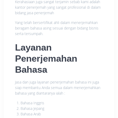
Kerahasiaan juga sangat terjamin sebab kami adalah
kantor penerjemah yang sangat profesional di dalam
bidang jasa penerjemah
Yang telah bersertifikat ahli dalam menerjemahkan
beragam bahasa asing sesuai dengan bidang bisnis
serta tersumpah.
Layanan
Penerjemahan
Bahasa
Jasa dan juga layanan penerjemahan bahasa ini juga
siap membantu Anda semua dalam menerjemahkan
bahasa yang diantaranya ialah :
Bahasa Inggris
Bahasa Jepang
Bahasa Arab