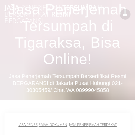
Skip
Jasa Penerjemah
JASA
PENERJEMAH
TERSUMPAH
to
BERSERTIFIKAT
RESMI
content
BERGARANSI
Tersumpah di
Tigaraksa, Bisa
Online!
Jasa Penerjemah Tersumpah Bersertifikat Resmi
BERGARANSI di Jakarta Pusat Hubungi 021-
30305459/ Chat WA 08999045858
JASA PENERJEMAH DOKUMEN
,
JASA PENERJEMAH TERDEKAT