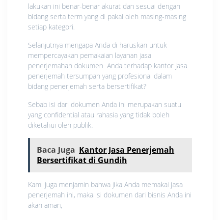
lakukan ini benar-benar akurat dan sesuai dengan
bidang serta term yang di pakai oleh masing-masing
setiap kategori.
Selanjutnya mengapa Anda di haruskan untuk
mempercayakan pemakaian layanan jasa
penerjemahan dokumen Anda terhadap kantor jasa
penerjemah tersumpah yang profesional dalam
bidang penerjemah serta bersertifikat?
Sebab isi dari dokumen Anda ini merupakan suatu
yang confidential atau rahasia yang tidak boleh
diketahui oleh publik.
Baca Juga
Kantor Jasa Penerjemah
Bersertifikat di Gundih
Kami juga menjamin bahwa jika Anda memakai jasa
penerjemah ini, maka isi dokumen dari bisnis Anda ini
akan aman,