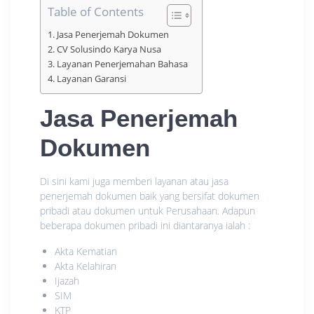
Table of Contents
Jasa Penerjemah Dokumen
CV Solusindo Karya Nusa
Layanan Penerjemahan Bahasa
Layanan Garansi
Jasa Penerjemah
Dokumen
Di sini kami juga memberi layanan atau jasa
penerjemah dokumen baik yang bersifat dokumen
pribadi atau dokumen untuk Perusahaan. Adapun
beberapa dokumen pribadi ini diantaranya ialah :
Akta Kematian
Akta Kelahiran
Ijazah
SIM
KTP