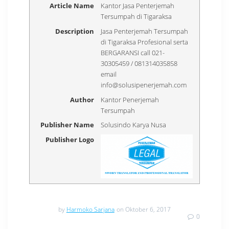
Article Name
Kantor Jasa Penterjemah
Tersumpah di Tigaraksa
Description
Jasa Penterjemah Tersumpah
di Tigaraksa Profesional serta
BERGARANSI call 021-
30305459 / 081314035858
email
info@solusipenerjemah.com
Author
Kantor Penerjemah
Tersumpah
Publisher Name
Solusindo Karya Nusa
Publisher Logo
by
Harmoko Sarjana
on Oktober 6, 2017
0