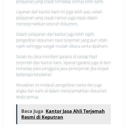
pelayanan yang cepat terhadap semua klien kami.
Layanan dari kantor kami ini juga lebih pas, selain
pelayanan yang cepat namun juga tepat dalam
menerjemahkan seluruh dokumen.
Dalam pelayanan dari kantor juga lebih rapih,
pengeditan dokumen hasil terjemah yang jauh lebih
rapih sehingga sangat mudah dibaca serta dipahami.
Selain itu, bisa memberi garansi di setiap hasil
terjemah dari kantor kami, layanan garansi juga di beri
terhadap para pengguna jasa penerjemah jika terjadi
beberapa kesalahan
Kesalahan ini meliputi pengetikan nama dan juga
angka dari kami di dalam menerjemahkan dokumen
Anda semua.
Baca Juga
Kantor Jasa Ahli Terjemah
Resmi di Keputran