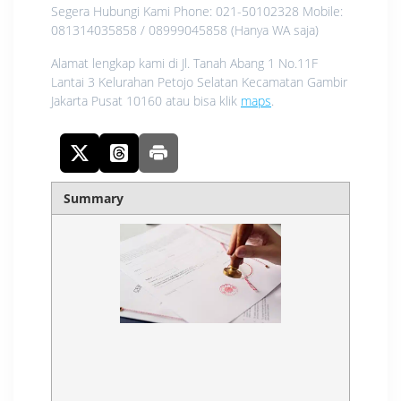
Segera Hubungi Kami Phone: 021-50102328 Mobile:
081314035858 / 08999045858 (Hanya WA saja)
Alamat lengkap kami di Jl. Tanah Abang 1 No.11F
Lantai 3 Kelurahan Petojo Selatan Kecamatan Gambir
Jakarta Pusat 10160 atau bisa klik
maps
.
Summary