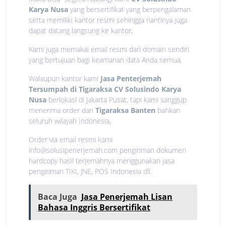
Karya Nusa
yang bersertifikat yang berpengalaman
serta memiliki kantor resmi sehingga nantinya juga
dapat datang langsung ke kantor,
Kami juga memakai email resmi dari domain sendiri
yang bertujuan bagi keamanan data Anda semua.
Walaupun kantor kami
Jasa Penterjemah
Tersumpah di Tigaraksa
CV Solusindo Karya
Nusa
berlokasi di Jakarta Pusat, tapi kami sanggup
menerima order dari
Tigaraksa Banten
bahkan
seluruh wilayah Indonesia,
Order via email resmi kami
info@solusipenerjemah.com pengiriman dokumen
hardcopy hasil terjemahnya menggunakan jasa
pengiriman TIKI, JNE, POS Indonesia dll.
Baca Juga
Jasa Penerjemah Lisan
Bahasa Inggris Bersertifikat