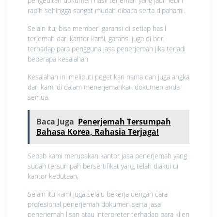
pengeditan dokumen hasil terjemah yang jauh lebih
rapih sehingga sangat mudah dibaca serta dipahami.
Selain itu, bisa memberi garansi di setiap hasil
terjemah dari kantor kami, garansi juga di beri
terhadap para pengguna jasa penerjemah jika terjadi
beberapa kesalahan
Kesalahan ini meliputi pegetikan nama dan juga angka
dari kami di dalam menerjemahkan dokumen anda
semua.
Baca Juga
Penerjemah Tersumpah
Bahasa Korea, Rahasia Terjaga!
Sebab kami merupakan kantor jasa penerjemah yang
sudah tersumpah bersertifikat yang telah diakui di
kantor kedutaan,
Selain itu kami juga selalu bekerja dengan cara
profesional penerjemah dokumen serta jasa
penerjemah lisan atau interpreter terhadap para klien