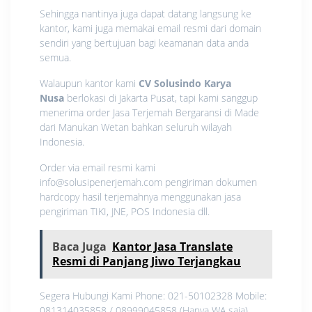
Sehingga nantinya juga dapat datang langsung ke
kantor, kami juga memakai email resmi dari domain
sendiri yang bertujuan bagi keamanan data anda
semua.
Walaupun kantor kami
CV Solusindo Karya
Nusa
berlokasi di Jakarta Pusat, tapi kami sanggup
menerima order Jasa Terjemah Bergaransi di Made
dari Manukan Wetan bahkan seluruh wilayah
Indonesia.
Order via email resmi kami
info@solusipenerjemah.com pengiriman dokumen
hardcopy hasil terjemahnya menggunakan jasa
pengiriman TIKI, JNE, POS Indonesia dll.
Baca Juga
Kantor Jasa Translate
Resmi di Panjang Jiwo Terjangkau
Segera Hubungi Kami Phone: 021-50102328 Mobile:
081314035858 / 08999045858 (Hanya WA saja)