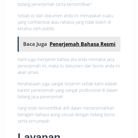
bidang penerjemah serta bersertifikat?
Sebab isi dari dokumen anda ini merupakan suatu
yang confidential atau rahasia yang tidak boleh di
ketahui oleh publik.
Baca Juga
Penerjemah Bahasa Resmi
Kami juga menjamin bahwa jika anda memakai jasa
penerjemah ini, maka isi dokumen dari bisnis anda ini
akan aman,
Kerahasiaan juga sangat terjamin sebab kami adalah
kantor penerjemah yang sangat profesional di dalam
bidang jasa penerjemah
Yang telah bersertifikat ahli dalam menerjemahkan
beragam bahasa asing sesuai dengan bidang bisnis
serta tersumpah.
Layanan