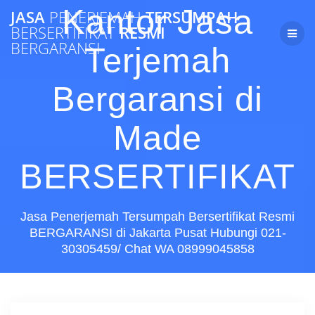
Skip
Kantor Jasa
JASA
PENERJEMAH
TERSUMPAH
to
BERSERTIFIKAT
RESMI
content
BERGARANSI
Terjemah
Bergaransi di
Made
BERSERTIFIKAT
Jasa Penerjemah Tersumpah Bersertifikat Resmi
BERGARANSI di Jakarta Pusat Hubungi 021-
30305459/ Chat WA 08999045858