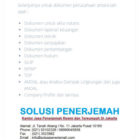
Selanjutnya untuk dokumen perusahaan antara lain
ialah :
Dokumen untuk akta notaris
Dokumen laporan keuangan
Dokumen teknik
Dokumen perpajakan
Dokumen pertambangan
Dokumen hukum
SIUP
NPWP
TDP
AMDAL atau Analisa Dampak Lingkungan dan juga
ANDAL
Company Profile dan lainnya.