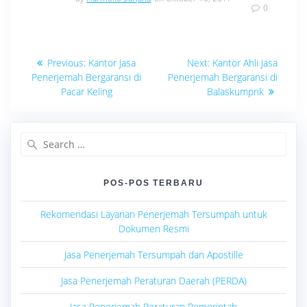
0
Navigasi
Previous
Next
Previous:
Kantor Jasa
Next:
Kantor Ahli Jasa
post:
post:
pos
Penerjemah Bergaransi di
Penerjemah Bergaransi di
Pacar Keling
Balaskumprik
Search
for:
POS-POS TERBARU
Rekomendasi Layanan Penerjemah Tersumpah untuk
Dokumen Resmi
Jasa Penerjemah Tersumpah dan Apostille
Jasa Penerjemah Peraturan Daerah (PERDA)
Jasa Penerjemah Peraturan Pemerintah