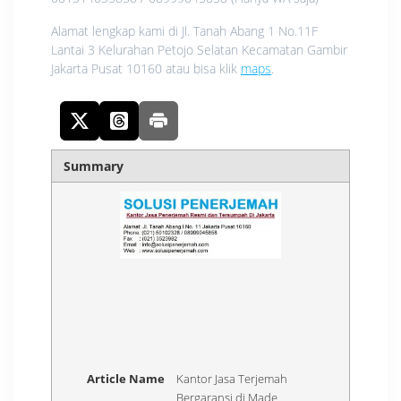
Alamat lengkap kami di Jl. Tanah Abang 1 No.11F
Lantai 3 Kelurahan Petojo Selatan Kecamatan Gambir
Jakarta Pusat 10160 atau bisa klik
maps
.
Summary
Article Name
Kantor Jasa Terjemah
Bergaransi di Made