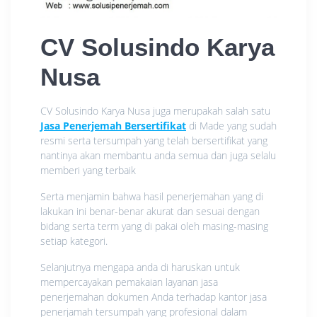
CV Solusindo Karya
Nusa
CV Solusindo Karya Nusa juga merupakah salah satu
Jasa Penerjemah Bersertifikat
di Made yang sudah
resmi serta tersumpah yang telah bersertifikat yang
nantinya akan membantu anda semua dan juga selalu
memberi yang terbaik
Serta menjamin bahwa hasil penerjemahan yang di
lakukan ini benar-benar akurat dan sesuai dengan
bidang serta term yang di pakai oleh masing-masing
setiap kategori.
Selanjutnya mengapa anda di haruskan untuk
mempercayakan pemakaian layanan jasa
penerjemahan dokumen Anda terhadap kantor jasa
penerjamah tersumpah yang profesional dalam