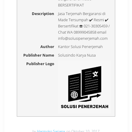
BERSERTIFIKAT
Description
Jasa Terjemah Bergaransi di
Made Tersumpah ✔️ Resmi ✔️
Bersertifikat ☎️ 021-30305459 /
Chat WA 08999045858 email
info@solusipenerjemah.com
Author
Kantor Solusi Penerjemah
Publisher Name
Solusindo Karya Nusa
Publisher Logo
by
Harmoko Sarjana
on Oktober 10, 2017