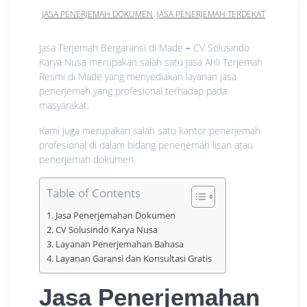
JASA PENERJEMAH DOKUMEN
,
JASA PENERJEMAH TERDEKAT
Jasa Terjemah Bergaransi di Made
–
CV Solusindo
Karya Nusa merupakan salah satu Jasa Ahli Terjemah
Resmi di Made yang menyediakan layanan jasa
penerjemah yang profesional terhadap pada
masyarakat.
Kami juga merupakan salah satu kantor penerjemah
profesional di dalam bidang penerjemah lisan atau
penerjemah dokumen.
Table of Contents
Jasa Penerjemahan Dokumen
CV Solusindo Karya Nusa
Layanan Penerjemahan Bahasa
Layanan Garansi dan Konsultasi Gratis
Jasa Penerjemahan