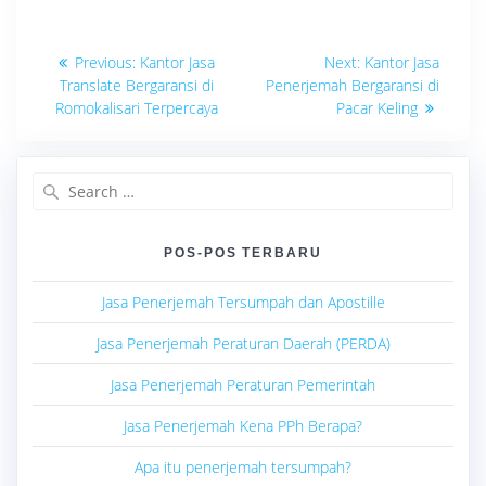
Navigasi
Previous
Next
Previous:
Kantor Jasa
Next:
Kantor Jasa
post:
post:
pos
Translate Bergaransi di
Penerjemah Bergaransi di
Romokalisari Terpercaya
Pacar Keling
Search
for:
POS-POS TERBARU
Jasa Penerjemah Tersumpah dan Apostille
Jasa Penerjemah Peraturan Daerah (PERDA)
Jasa Penerjemah Peraturan Pemerintah
Jasa Penerjemah Kena PPh Berapa?
Apa itu penerjemah tersumpah?