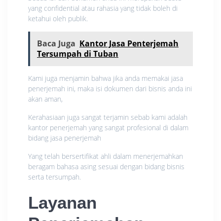
yang confidential atau rahasia yang tidak boleh di
ketahui oleh publik.
Baca Juga
Kantor Jasa Penterjemah
Tersumpah di Tuban
Kami juga menjamin bahwa jika anda memakai jasa
penerjemah ini, maka isi dokumen dari bisnis anda ini
akan aman,
Kerahasiaan juga sangat terjamin sebab kami adalah
kantor penerjemah yang sangat profesional di dalam
bidang jasa penerjemah
Yang telah bersertifikat ahli dalam menerjemahkan
beragam bahasa asing sesuai dengan bidang bisnis
serta tersumpah.
Layanan