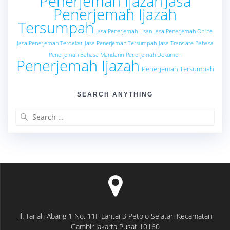
Penerjemah Ijazah
Jasa
Penerjemah Ijazah
Tersumpah
Jasa Penerjemah Lisan
Jasa Penerjemah Online
Jasa Penerjemah Terdekat
Jasa Penerjemah Tersumpah
Jasa Translate Bahasa
Penerjemah Bahasa Mandarin
Penerjemah Dokumen
Penerjemah Ijazah
Penerjemah Tersumpah
SEARCH ANYTHING
Search
for:
Jl. Tanah Abang 1 No. 11F Lantai 3 Petojo Selatan Kecamatan
Gambir Jakarta Pusat 10160