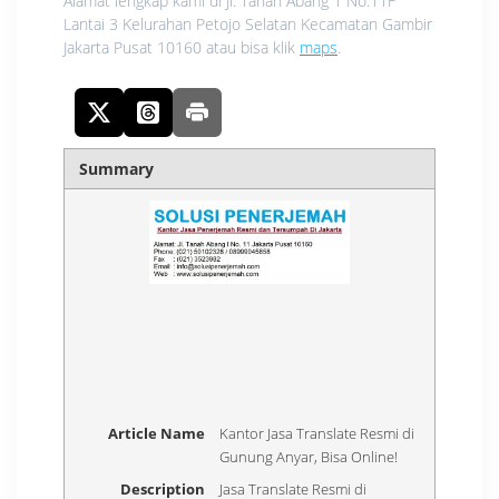
Alamat lengkap kami di Jl. Tanah Abang 1 No.11F
Lantai 3 Kelurahan Petojo Selatan Kecamatan Gambir
Jakarta Pusat 10160 atau bisa klik
maps
.
Summary
Article Name
Kantor Jasa Translate Resmi di
Gunung Anyar, Bisa Online!
Description
Jasa Translate Resmi di