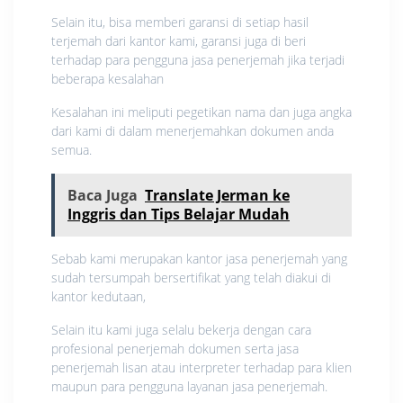
Selain itu, bisa memberi garansi di setiap hasil
terjemah dari kantor kami, garansi juga di beri
terhadap para pengguna jasa penerjemah jika terjadi
beberapa kesalahan
Kesalahan ini meliputi pegetikan nama dan juga angka
dari kami di dalam menerjemahkan dokumen anda
semua.
Baca Juga
Translate Jerman ke
Inggris dan Tips Belajar Mudah
Sebab kami merupakan kantor jasa penerjemah yang
sudah tersumpah bersertifikat yang telah diakui di
kantor kedutaan,
Selain itu kami juga selalu bekerja dengan cara
profesional penerjemah dokumen serta jasa
penerjemah lisan atau interpreter terhadap para klien
maupun para pengguna layanan jasa penerjemah.