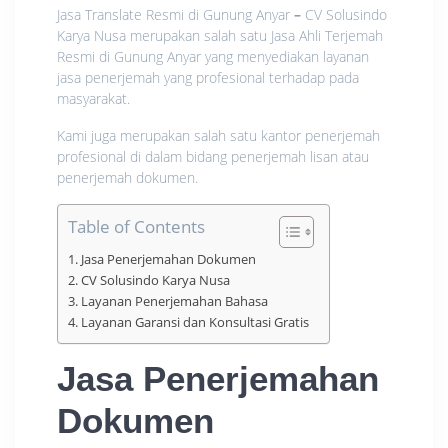
Jasa Translate Resmi di Gunung Anyar
–
CV Solusindo
Karya Nusa merupakan salah satu Jasa Ahli Terjemah
Resmi di Gunung Anyar yang menyediakan layanan
jasa penerjemah yang profesional terhadap pada
masyarakat.
Kami juga merupakan salah satu kantor penerjemah
profesional di dalam bidang penerjemah lisan atau
penerjemah dokumen.
Table of Contents
Jasa Penerjemahan Dokumen
CV Solusindo Karya Nusa
Layanan Penerjemahan Bahasa
Layanan Garansi dan Konsultasi Gratis
Jasa Penerjemahan
Dokumen