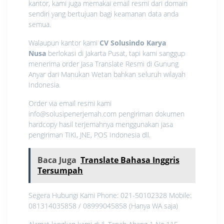
kantor, kami juga memakai email resmi dari domain
sendiri yang bertujuan bagi keamanan data anda
semua.
Walaupun kantor kami
CV Solusindo Karya
Nusa
berlokasi di Jakarta Pusat, tapi kami sanggup
menerima order Jasa Translate Resmi di Gunung
Anyar dari Manukan Wetan bahkan seluruh wilayah
Indonesia.
Order via email resmi kami
info@solusipenerjemah.com pengiriman dokumen
hardcopy hasil terjemahnya menggunakan jasa
pengiriman TIKI, JNE, POS Indonesia dll.
Baca Juga
Translate Bahasa Inggris
Tersumpah
Segera Hubungi Kami Phone: 021-50102328 Mobile:
081314035858 / 08999045858 (Hanya WA saja)