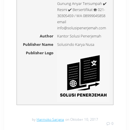
Gunung Anyar Tersumpah ✔️
Resmi ✔️ Bersertifikat ☎️ 021-
30305459 / WA 08999045858
email
info@solusipenerjemah.com
Author
Kantor Solusi Penerjemah
Publisher Name
Solusindo Karya Nusa
Publisher Logo
by
Harmoko Sarjana
on Oktober 10, 2017
0