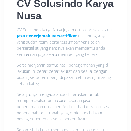
CV Solusindo Karya
Nusa
CV Solusindo Karya Nusa juga merupakah salah satu
Jasa Penerjemah Bersertifikat
di Gunung Anyar
yang sudah resmi serta tersumpah yang telah
bersertifikat yang nantinya akan membantu anda
semua dan juga selalu memberi yang terbaik
Serta menjamin bahwa hasil penerjemahan yang di
lakukan ini benar-benar akurat dan sesuai dengan
bidang serta term yang di pakai oleh masing-masing
setiap kategori.
Selanjutnya mengapa anda di haruskan untuk
mempercayakan pemakaian layanan jasa
penerjemahan dokumen Anda terhadap kantor jasa
penerjamah tersumpah yang profesional dalam
bidang penerjemah serta bersertifikat?
Sebab isi dari dokumen anda ini merupakan suatu