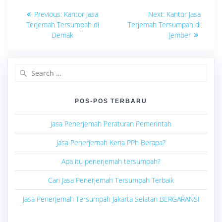
Navigasi
Previous
Next
Previous:
Kantor Jasa
Next:
Kantor Jasa
post:
post:
pos
Terjemah Tersumpah di
Terjemah Tersumpah di
Demak
Jember
Search
for:
POS-POS TERBARU
Jasa Penerjemah Peraturan Pemerintah
Jasa Penerjemah Kena PPh Berapa?
Apa itu penerjemah tersumpah?
Cari Jasa Penerjemah Tersumpah Terbaik
Jasa Penerjemah Tersumpah Jakarta Selatan BERGARANSI