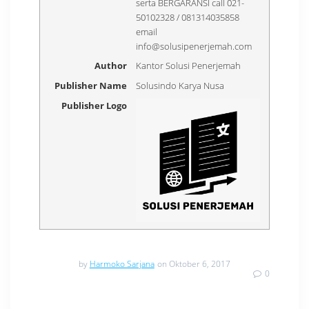
serta BERGARANSI call 021-
50102328 / 081314035858
email
info@solusipenerjemah.com
Author
Kantor Solusi Penerjemah
Publisher Name
Solusindo Karya Nusa
Publisher Logo
by
Harmoko Sarjana
on Oktober 6, 2017
0