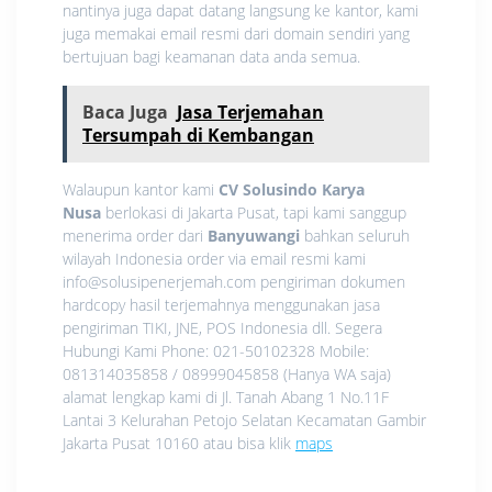
nantinya juga dapat datang langsung ke kantor, kami
juga memakai email resmi dari domain sendiri yang
bertujuan bagi keamanan data anda semua.
Baca Juga
Jasa Terjemahan
Tersumpah di Kembangan
Walaupun kantor kami
CV Solusindo Karya
Nusa
berlokasi di Jakarta Pusat, tapi kami sanggup
menerima order dari
Banyuwangi
bahkan seluruh
wilayah Indonesia order via email resmi kami
info@solusipenerjemah.com pengiriman dokumen
hardcopy hasil terjemahnya menggunakan jasa
pengiriman TIKI, JNE, POS Indonesia dll. Segera
Hubungi Kami Phone: 021-50102328 Mobile:
081314035858 / 08999045858 (Hanya WA saja)
alamat lengkap kami di Jl. Tanah Abang 1 No.11F
Lantai 3 Kelurahan Petojo Selatan Kecamatan Gambir
Jakarta Pusat 10160 atau bisa klik
maps