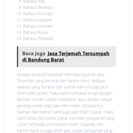
Bahasa Italy
Bahasa Belanda
Bahasa Portugis
Bahasa Spanyol
Bahasa Vietnam
Bahasa Rusia
Bahasa Thailand
Baca Juga
Jasa Terjemah Tersumpah
di Bandung Barat
Kenapa anda di haruskan memakai layanan jasa
Terjemah yang berasal dari kantor kami? Adapun
layanan yang berasal dari kantor kami ini juga jauh
lebih lebih aman, maka kami memakai email dengan
domain sendiri sebab keamanan atau privasi sangat
penting sekali bagi para klien kami. Selanjutnya
layanan dari kantor kami juga jauh lebih Cepat, maka
kami selalu berusaha untuk memberi pelayanan yang
cepat terhadap semua klien kami. Layanan dari
kantor kami ini juga lebih pas, selain pelayanan yang