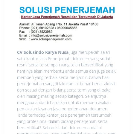
CV Solusindo Karya Nusa
juga merupakah salah
satu kantor jasa Penerjemah dokumen yang sudah
resmi serta tersumpah yang telah bersertifikat yang
nantinya akan membantu anda semua dan juga selalu
memberi yang terbaik serta menjamin bahwa hasil
penerjemahan yang di lakukan ini benar-benar akurat
dan sesuai dengan bidang serta term yang di pakai
oleh masing-masing setiap kategori. Selanjutnya
mengapa anda di haruskan untuk mempercayakan
pemakaian layanan jasa penerjemahan dokumen
anda terhadap kantor jasa penerjamah tersumpah
yang profesional dalam bidang penerjemah serta
bersertifikat? Sebab isi dari dokumen anda ini
merupakan suatu yang confidential atau rahasia yang