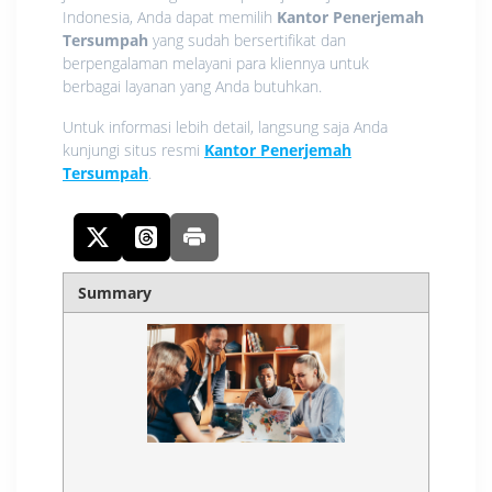
Indonesia, Anda dapat memilih
Kantor Penerjemah
Tersumpah
yang sudah bersertifikat dan
berpengalaman melayani para kliennya untuk
berbagai layanan yang Anda butuhkan.
Untuk informasi lebih detail, langsung saja Anda
kunjungi situs resmi
Kantor Penerjemah
Tersumpah
.
Summary