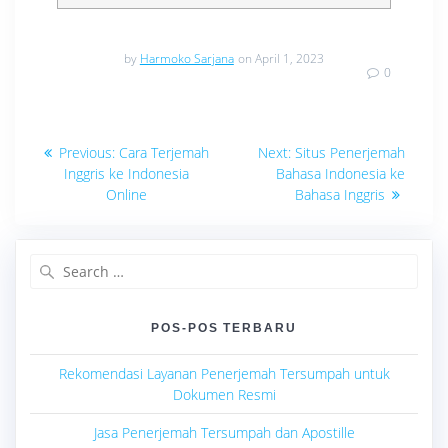
by
Harmoko Sarjana
on April 1, 2023
0
Navigasi
Previous
Next
Previous:
Cara Terjemah
Next:
Situs Penerjemah
post:
post:
pos
Inggris ke Indonesia
Bahasa Indonesia ke
Online
Bahasa Inggris
Search
for:
POS-POS TERBARU
Rekomendasi Layanan Penerjemah Tersumpah untuk
Dokumen Resmi
Jasa Penerjemah Tersumpah dan Apostille