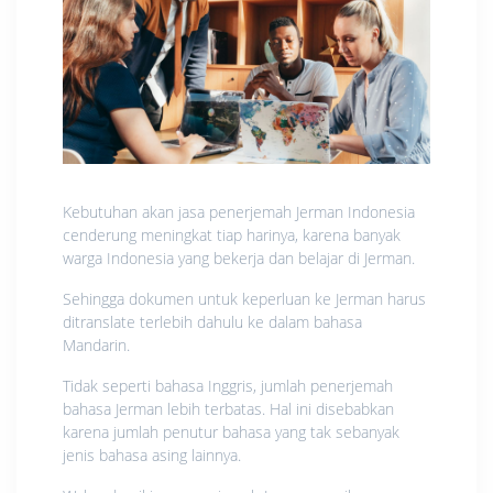
Kebutuhan akan jasa penerjemah Jerman Indonesia
cenderung meningkat tiap harinya, karena banyak
warga Indonesia yang bekerja dan belajar di Jerman.
Sehingga dokumen untuk keperluan ke Jerman harus
ditranslate terlebih dahulu ke dalam bahasa
Mandarin.
Tidak seperti bahasa Inggris, jumlah penerjemah
bahasa Jerman lebih terbatas. Hal ini disebabkan
karena jumlah penutur bahasa yang tak sebanyak
jenis bahasa asing lainnya.