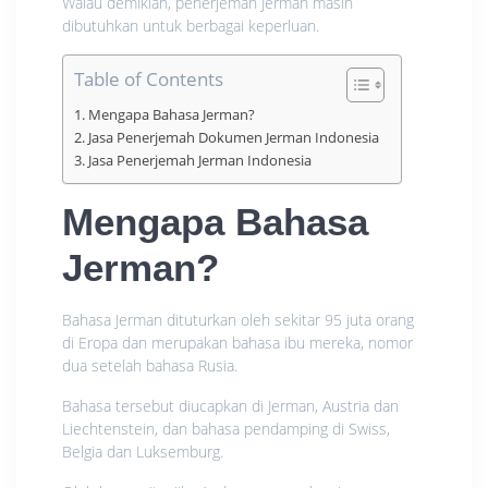
Walau demikian, penerjemah Jerman masih
dibutuhkan untuk berbagai keperluan.
Table of Contents
Mengapa Bahasa Jerman?
Jasa Penerjemah Dokumen Jerman Indonesia
Jasa Penerjemah Jerman Indonesia
Mengapa Bahasa
Jerman?
Bahasa Jerman dituturkan oleh sekitar 95 juta orang
di Eropa dan merupakan bahasa ibu mereka, nomor
dua setelah bahasa Rusia.
Bahasa tersebut diucapkan di Jerman, Austria dan
Liechtenstein, dan bahasa pendamping di Swiss,
Belgia dan Luksemburg.