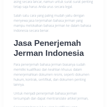
asing secara lancar, namun untuk surat-surat penting
tetap saja harus Anda urus secara legal.
Salah satu cara yang paling mudah yaitu dengan
menyewa jasa terjemahan bahasa Jerman yang
mampu melokalkan bahasa Jerman ke dalam bahasa
Indonesia secara benar.
Jasa Penerjemah
Jerman Indonesia
Para penerjemah bahasa Jerman biasanya sudah
memiliki kualifikasi dan keahlian khusus dalam
menerjemahkan dokumen resmi, seperti dokumen
hukum, kontrak, sertifikat, dan dokumen penting
lainnya.
Untuk menjadi penerjemah bahasa Jerman
tersumpah dan dapat mentranslate artikel Jerman,