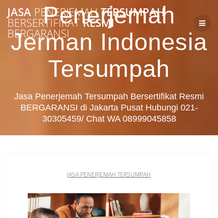
Skip
Penerjemah
JASA
PENERJEMAH
TERSUMPAH
to
BERSERTIFIKAT
RESMI
content
BERGARANSI
Jerman Indonesia
Tersumpah
Jasa Penerjemah Tersumpah Bersertifikat Resmi
BERGARANSI di Jakarta Pusat Hubungi 021-
30305459/ Chat WA 08999045858
JASA PENERJEMAH TERSUMPAH