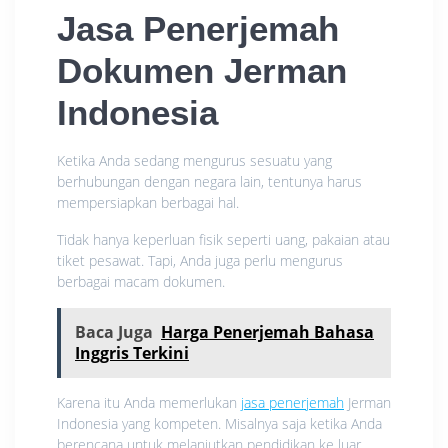
Jasa Penerjemah
Dokumen Jerman
Indonesia
Ketika Anda sedang mengurus sesuatu yang
berhubungan dengan negara lain, tentunya harus
mempersiapkan berbagai hal.
Tidak hanya keperluan fisik seperti uang, pakaian atau
tiket pesawat. Tapi, Anda juga perlu mengurus
berbagai macam dokumen.
Baca Juga
Harga Penerjemah Bahasa
Inggris Terkini
Karena itu Anda memerlukan
jasa penerjemah
Jerman
Indonesia yang kompeten. Misalnya saja ketika Anda
berencana untuk melanjutkan pendidikan ke luar