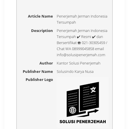
Article Name
Penerjemah Jerman Indonesia
Tersumpah
Description
Penerjemah Jerman Indonesia
Tersumpah ✔️ Resmi ✔️ dan
Bersertifikat ☎️ 021-30305459 /
Chat WA 08999045858 email
info@solusipenerjemah.com
Author
Kantor Solusi Penerjemah
Publisher Name
Solusindo Karya Nusa
Publisher Logo