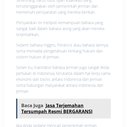
Seseorang harus lulus ujian kualifikasi yang
terselenggarakan oleh pemerintah Jerman dan
memenuhi persyaratan yang mereka berikan.
Persyaratan ini meliputi kemampuan bahasa yang
sangat baik dalam bahasa asing yang akan mereka
terjemahkan,
Seperti bahasa Inggris, Perancis atau bahasa lainnya,
serta memadai pengetahuan tentang hukum dan
sistem hukum di Jerman.
Selain itu, translator bahasa Jerman juga sangat Anda
perlukan di Indonesia, terutama dalam hal kerja sama
ekonomi dan bisnis antara Indonesia dan Jerman
serta hubungan masyarakat antara Indonesia dan
Jerman.
Baca Juga
Jasa Terjemahan
Tersumpah Resmi BERGARANSI
Jika Anda sedang mencari penerjemah Jerman