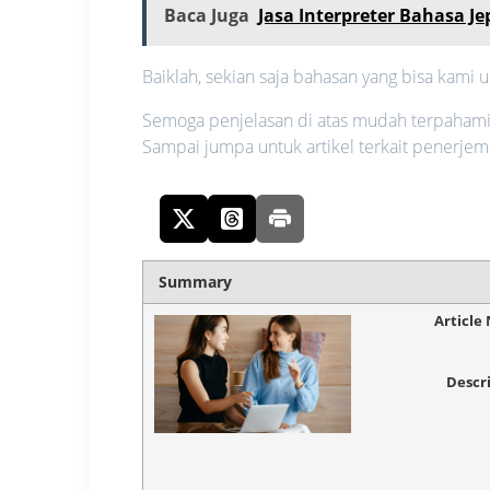
Baca Juga
Jasa Interpreter Bahasa 
Baiklah, sekian saja bahasan yang bisa kami 
Semoga penjelasan di atas mudah terpahami o
Sampai jumpa untuk artikel terkait penerjem
Summary
Article
Descr