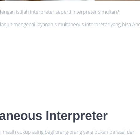
ngan istilah interpreter seperti interpreter simultan?
 lanjut mengenai layanan simultaneous interpreter yang bisa An
aneous Interpreter
ini masih cukup asing bagi orang-orang yang bukan berasal dari