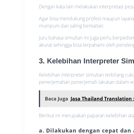
Dengan kata lain melakukan interpretasi pes
Agar bisa mendukung profesi maupun layanan
mumpuni dan saling berkaitan.
Juru bahasa simultan ini juga perlu berped
akurat sehingga bisa terpahami oleh penden
3. Kelebihan Interpreter Si
Kelebihan interpreter simultan terbilang cu
penerjemahan penerjemah lakukan dalam wa
Baca Juga
Jasa Thailand Translation 
Berikut ini merupakan paparan kelebihan atas
a. Dilakukan dengan cepat dan