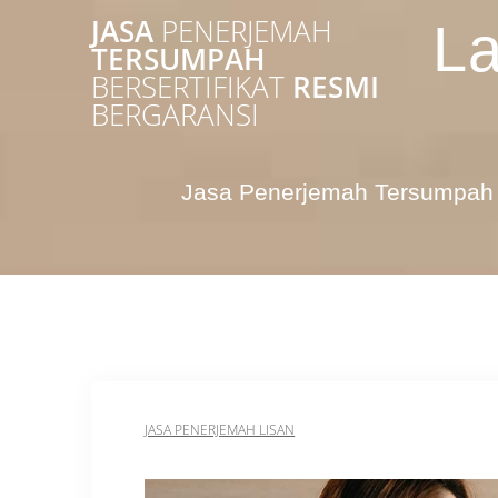
Skip
JASA
PENERJEMAH
La
to
TERSUMPAH
content
BERSERTIFIKAT
RESMI
BERGARANSI
Jasa Penerjemah Tersumpah 
JASA PENERJEMAH LISAN