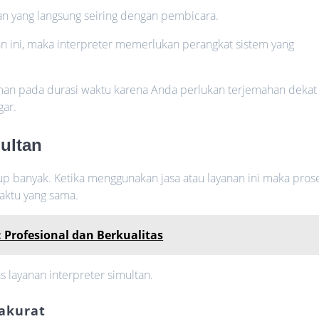
an yang langsung seiring dengan pembicara.
 ini, maka interpreter memerlukan perangkat sistem yang
oman pada durasi waktu karena Anda perlukan terjemahan dekat
gar.
multan
kup banyak. Ketika menggunakan jasa atau layanan ini maka pros
ktu yang sama.
: Profesional dan Berkualitas
 layanan interpreter simultan.
 akurat