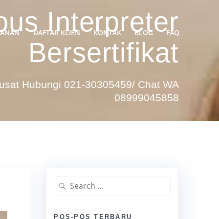
us Interpreter
YANAN
DAFTAR KLIEN
KONTAK
BLOG
FAQ
Bersertifikat
Pusat Hubungi 021-30305459/ Chat WA
08999045858
Search
for:
POS-POS TERBARU