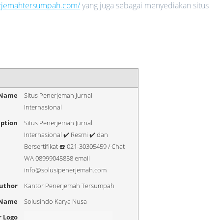
erjemahtersumpah.com/
yang juga sebagai menyediakan situs
 Name
Situs Penerjemah Jurnal
Internasional
iption
Situs Penerjemah Jurnal
Internasional ✔️ Resmi ✔️ dan
Bersertifikat ☎️ 021-30305459 / Chat
WA 08999045858 email
info@solusipenerjemah.com
uthor
Kantor Penerjemah Tersumpah
 Name
Solusindo Karya Nusa
r Logo