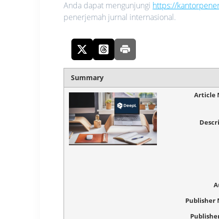
Anda dapat mengunjungi
https://kantorpen
penerjemah jurnal internasional.
Summary
Article
Descr
A
Publisher
Publishe