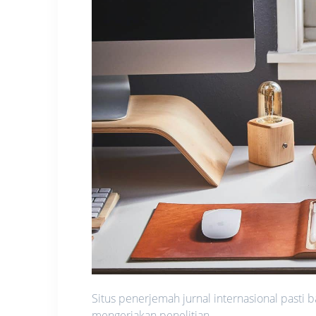
Situs penerjemah jurnal internasional pasti
mengerjakan penelitian.