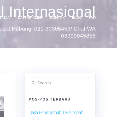
 Internasional
YANAN
DAFTAR KLIEN
KONTAK
BLOG
FAQ
Pusat Hubungi 021-30305459/ Chat WA
08999045858
Search
for:
POS-POS TERBARU
Jasa Penerjemah Tersumpah