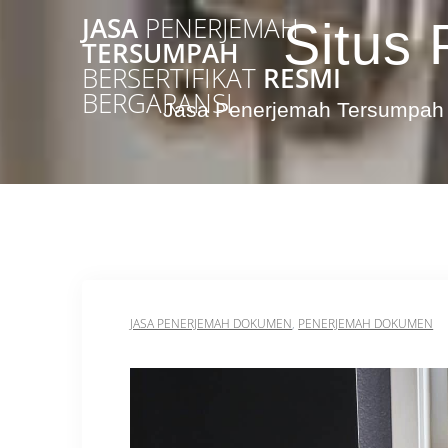
Skip
JASA
PENERJEMAH
Situs 
to
TERSUMPAH
content
BERSERTIFIKAT
RESMI
BERGARANSI
Jasa Penerjemah Tersumpah 
JASA PENERJEMAH DOKUMEN
,
PENERJEMAH DOKUMEN