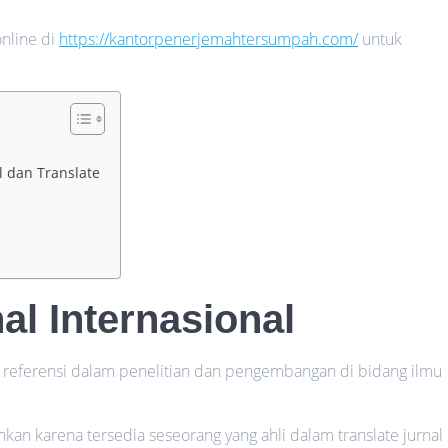
nline di
https://kantorpenerjemahtersumpah.com/
untuk
l dan Translate
l Internasional
ai referensi dalam penelitian dan pengembangan di bidang ilmu
hkan karena tersedia seseorang yang ahli dalam translate jurnal