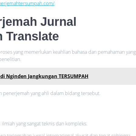
enerjemahtersumpah.com/
.
jemah Jurnal
n Translate
 proses yang memerlukan keahlian bahasa dan pemahaman yang
enelitian.
h di Nginden Jangkungan TERSUMPAH
ih penerjemah yang ahli dalam bidang tersebut.
si ilmiah yang sangat teknis dan kompleks.
a terjemahan jurnal internasional akurat dan tepat sehingga