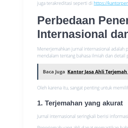
juga terakreditasi seperti di
https://kantorp
Perbedaan Pener
Internasional da
Menerjemahkan jurnal internasional adalah
mendalam tentang bahasa ilmiah dan detail p
Baca Juga
Kantor Jasa Ahli Terjema
Oleh karena itu, sangat penting untuk memil
1. Terjemahan yang akurat
Jurnal internasional seringkali berisi informa
Penerjemah yang ahli dapat memastikan bahw