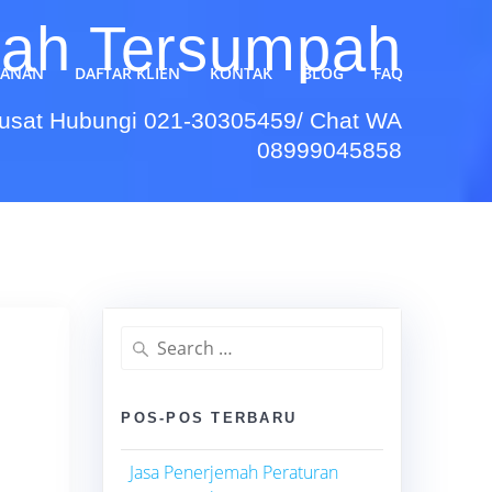
mah Tersumpah
YANAN
DAFTAR KLIEN
KONTAK
BLOG
FAQ
Pusat Hubungi 021-30305459/ Chat WA
08999045858
Search
for:
POS-POS TERBARU
Jasa Penerjemah Peraturan