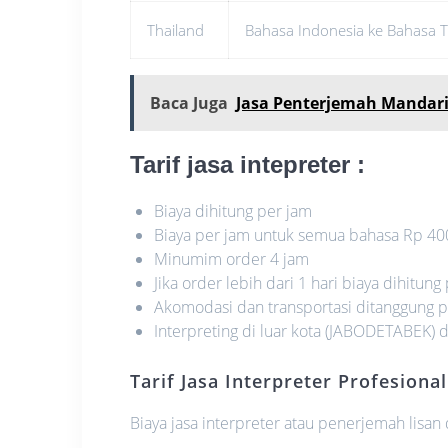
Thailand
Bahasa Indonesia ke Bahasa T
Baca Juga
Jasa Penterjemah Mandar
Tarif jasa intepreter
:
Biaya dihitung per jam
Biaya per jam untuk semua bahasa Rp 40
Minumim order 4 jam
Jika order lebih dari 1 hari biaya dihitung
Akomodasi dan transportasi ditanggung
Interpreting di luar kota (JABODETABEK) 
Tarif Jasa Interpreter Profesional
Biaya jasa interpreter atau penerjemah lisan 