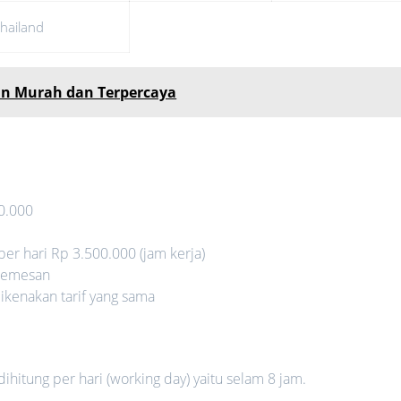
hailand
in Murah dan Terpercaya
0.000
 per hari Rp 3.500.000 (jam kerja)
 pemesan
dikenakan tarif yang sama
dihitung per hari (working day) yaitu selam 8 jam.