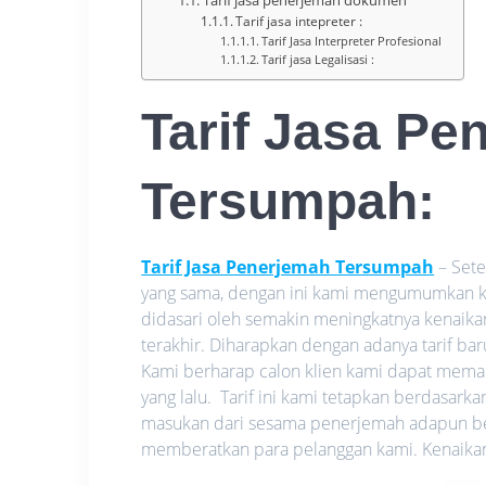
Tarif jasa intepreter :
Tarif Jasa Interpreter Profesional
Tarif jasa Legalisasi :
Tarif Jasa Pe
Tersumpah
:
Tarif Jasa Penerjemah Tersumpah
– Sete
yang sama, dengan ini kami mengumumkan
didasari oleh semakin meningkatnya
kenaika
terakhir. Diharapkan dengan adanya tarif bar
Kami berharap calon klien kami dapat memak
yang lalu. Tarif ini kami tetapkan berdasark
masukan dari sesama penerjemah adapun bes
memberatkan para pelanggan kami. Kenaikan t