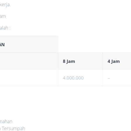
kerja.
jam
alah :
SAN
8 Jam
4 Jam
4.000.000
–
emahan
n Tersumpah