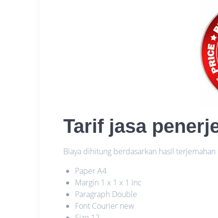
Tarif jasa pene
Biaya dihitung berdasarkan hasil terjemaha
Paper A4
Margin 1 x 1 x 1 inc
Paragraph Double
Font Courier new
Size 12