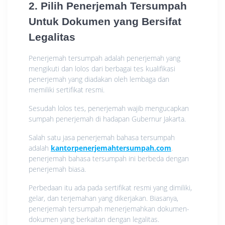
2. Pilih Penerjemah Tersumpah
Untuk Dokumen yang Bersifat
Legalitas
Penerjemah tersumpah adalah penerjemah yang
mengikuti dan lolos dari berbagai tes kualifikasi
penerjemah yang diadakan oleh lembaga dan
memiliki sertifikat resmi.
Sesudah lolos tes, penerjemah wajib mengucapkan
sumpah penerjemah di hadapan Gubernur Jakarta.
Salah satu jasa penerjemah bahasa tersumpah
adalah
kantorpenerjemahtersumpah.com
.
penerjemah bahasa tersumpah ini berbeda dengan
penerjemah biasa.
Perbedaan itu ada pada sertifikat resmi yang dimiliki,
gelar, dan terjemahan yang dikerjakan. Biasanya,
penerjemah tersumpah menerjemahkan dokumen-
dokumen yang berkaitan dengan legalitas.