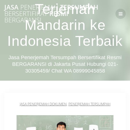
Skip
Terjemah
JASA
PENERJEMAH
TERSUMPAH
to
BERSERTIFIKAT
RESMI
content
BERGARANSI
Mandarin ke
Indonesia Terbaik
Jasa Penerjemah Tersumpah Bersertifikat Resmi
BERGARANSI di Jakarta Pusat Hubungi 021-
30305459/ Chat WA 08999045858
JASA PENERJEMAH DOKUMEN
,
PENERJEMAH TERSUMPAH