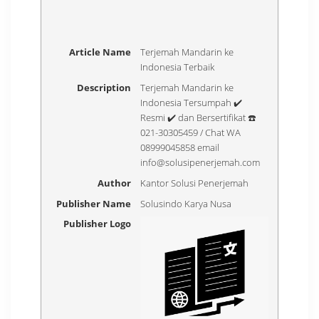
Article Name
Terjemah Mandarin ke
Indonesia Terbaik
Description
Terjemah Mandarin ke
Indonesia Tersumpah ✔️
Resmi ✔️ dan Bersertifikat ☎️
021-30305459 / Chat WA
08999045858 email
info@solusipenerjemah.com
Author
Kantor Solusi Penerjemah
Publisher Name
Solusindo Karya Nusa
Publisher Logo