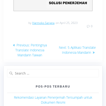
by
Harmoko Sarjana
on April 25, 2023
0
Navigasi
Previous
Previous:
Pentingnya
Next
Next:
5 Aplikasi Translate
post:
pos
Translate Indonesia
post:
Indonesia Mandarin
Mandarin Taiwan
Search
for:
POS-POS TERBARU
Rekomendasi Layanan Penerjemah Tersumpah untuk
Dokumen Resmi