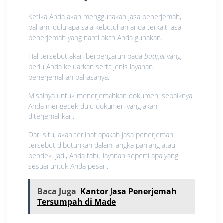
Ketika Anda akan menggunakan jasa penerjemah,
pahami dulu apa saja kebutuhan anda terkait jasa
penerjemah yang nanti akan Anda gunakan.
Hal tersebut akan berpengaruh pada
budget
yang
perlu Anda keluarkan serta jenis layanan
penerjemahan bahasanya.
Misalnya untuk menerjemahkan dokumen, sebaiknya
Anda mengecek dulu dokumen yang akan
diterjemahkan.
Dari situ, akan terlihat apakah jasa penerjemah
tersebut dibutuhkan dalam jangka panjang atau
pendek. Jadi, Anda tahu layanan seperti apa yang
sesuai untuk Anda pesan.
Baca Juga
Kantor Jasa Penerjemah
Tersumpah di Made