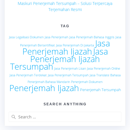
Maskuri Penerjemah Tersumpah – Solusi Terpercaya
Terjemahan Resmi
TAG
Jasa Legalisasi Dokumen
Jasa Penerjemah
Jasa Penerjemah Bahasa Inggris
Jasa
Jasa
Penerjemah Bersertifikat
Jasa Penerjemah Di Jakarta
Penerjemah Ijazah
Jasa
Penerjemah Ijazah
Tersumpah
Jasa Penerjemah Lisan
Jasa Penerjemah Online
Jasa Penerjemah Terdekat
Jasa Penerjemah Tersumpah
Jasa Translate Bahasa
Penerjemah Bahasa Mandarin
Penerjemah Dokumen
Penerjemah Ijazah
Penerjemah Tersumpah
SEARCH ANYTHING
Search
for: