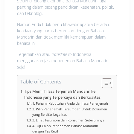
Selain di bidang ekonomi, Bahasa Mandarin juga
penting dalam bidang pendidikan, kesehatan, politik,
dan teknologi.
Namun Anda tidak perlu khawatir apabila berada di
keadaan yang harus berurusan dengan Bahasa
Mandarin dan tidak memiliki kemampuan dalam
bahasa ini.
Terjemahkan atau
translate
to
Indonesia
menggunakan jasa penerjemah Bahasa Mandarin
saja!
Table of Contents
Tips Memilih Jasa Terjemah Mandarin ke
Indonesia yang Terpercaya dan Berkualitas
1. Pahami Kebutuhan Anda dari Jasa Penerjemah
2. Pilih Penerjemah Tersumpah Untuk Dokumen
yang Bersifat Legalitas
3. Lihat Testimoni dari Konsumen Sebelumnya
4. Uji Calon Penerjemah Bahasa Mandarin
dengan Tes Kecil