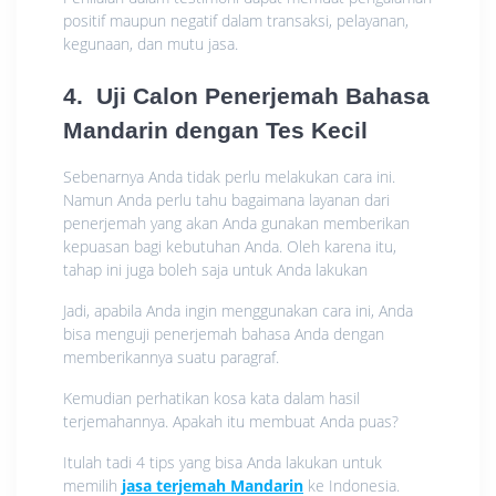
positif maupun negatif dalam transaksi, pelayanan,
kegunaan, dan mutu jasa.
4. Uji Calon Penerjemah Bahasa
Mandarin dengan Tes Kecil
Sebenarnya Anda tidak perlu melakukan cara ini.
Namun Anda perlu tahu bagaimana layanan dari
penerjemah yang akan Anda gunakan memberikan
kepuasan bagi kebutuhan Anda. Oleh karena itu,
tahap ini juga boleh saja untuk Anda lakukan
Jadi, apabila Anda ingin menggunakan cara ini, Anda
bisa menguji penerjemah bahasa Anda dengan
memberikannya suatu paragraf.
Kemudian perhatikan kosa kata dalam hasil
terjemahannya. Apakah itu membuat Anda puas?
Itulah tadi 4 tips yang bisa Anda lakukan untuk
memilih
jasa terjemah Mandarin
ke Indonesia.