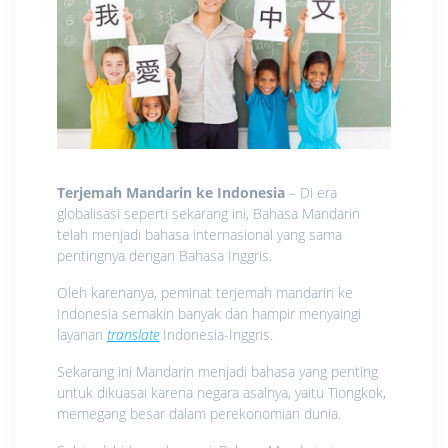
Terjemah Mandarin ke Indonesia
– Di era
globalisasi seperti sekarang ini, Bahasa Mandarin
telah menjadi bahasa internasional yang sama
pentingnya dengan Bahasa Inggris.
Oleh karenanya, peminat terjemah mandarin ke
Indonesia semakin banyak dan hampir menyaingi
layanan
translate
Indonesia-Inggris.
Sekarang ini Mandarin menjadi bahasa yang penting
untuk dikuasai karena negara asalnya, yaitu Tiongkok,
memegang besar dalam perekonomian dunia.