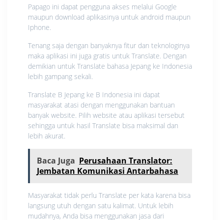
Papago ini dapat pengguna akses melalui Google
maupun download aplikasinya untuk android maupun
Iphone.
Tenang saja dengan banyaknya fitur dan teknologinya
maka aplikasi ini juga gratis untuk Translate. Dengan
demikian untuk Translate bahasa Jepang ke Indonesia
lebih gampang sekali.
Translate B Jepang ke B Indonesia ini dapat
masyarakat atasi dengan menggunakan bantuan
banyak website. Pilih website atau aplikasi tersebut
sehingga untuk hasil Translate bisa maksimal dan
lebih akurat.
Baca Juga
Perusahaan Translator:
Jembatan Komunikasi Antarbahasa
Masyarakat tidak perlu Translate per kata karena bisa
langsung utuh dengan satu kalimat. Untuk lebih
mudahnya, Anda bisa menggunakan jasa dari