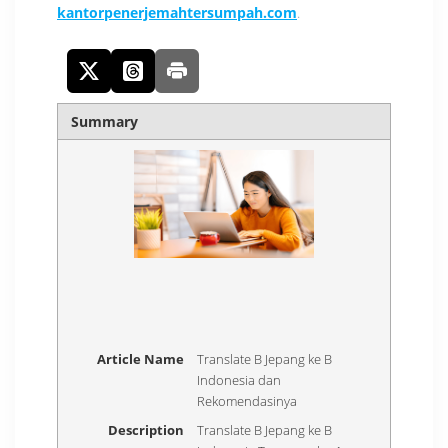
kantorpenerjemahtersumpah.com
.
Summary
Article Name
Translate B Jepang ke B
Indonesia dan
Rekomendasinya
Description
Translate B Jepang ke B