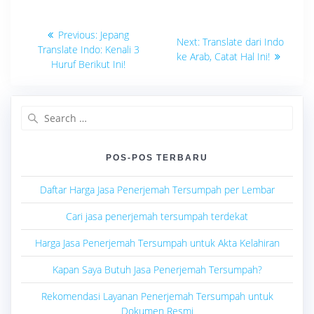
Navigasi
Previous
Previous:
Jepang
Next
Next:
Translate dari Indo
post:
pos
Translate Indo: Kenali 3
post:
ke Arab, Catat Hal Ini!
Huruf Berikut Ini!
Search
for:
POS-POS TERBARU
Daftar Harga Jasa Penerjemah Tersumpah per Lembar
Cari jasa penerjemah tersumpah terdekat
Harga Jasa Penerjemah Tersumpah untuk Akta Kelahiran
Kapan Saya Butuh Jasa Penerjemah Tersumpah?
Rekomendasi Layanan Penerjemah Tersumpah untuk
Dokumen Resmi