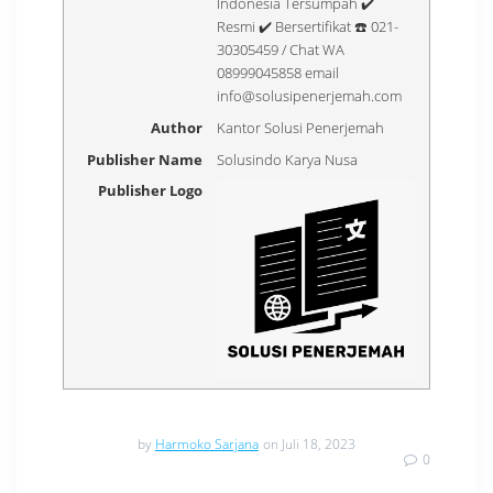
Indonesia Tersumpah ✔️
Resmi ✔️ Bersertifikat ☎️ 021-
30305459 / Chat WA
08999045858 email
info@solusipenerjemah.com
Author
Kantor Solusi Penerjemah
Publisher Name
Solusindo Karya Nusa
Publisher Logo
by
Harmoko Sarjana
on Juli 18, 2023
0