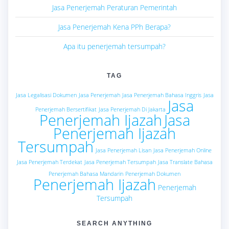
Jasa Penerjemah Peraturan Pemerintah
Jasa Penerjemah Kena PPh Berapa?
Apa itu penerjemah tersumpah?
TAG
Jasa Legalisasi Dokumen
Jasa Penerjemah
Jasa Penerjemah Bahasa Inggris
Jasa
Jasa
Penerjemah Bersertifikat
Jasa Penerjemah Di Jakarta
Penerjemah Ijazah
Jasa
Penerjemah Ijazah
Tersumpah
Jasa Penerjemah Lisan
Jasa Penerjemah Online
Jasa Penerjemah Terdekat
Jasa Penerjemah Tersumpah
Jasa Translate Bahasa
Penerjemah Bahasa Mandarin
Penerjemah Dokumen
Penerjemah Ijazah
Penerjemah
Tersumpah
SEARCH ANYTHING