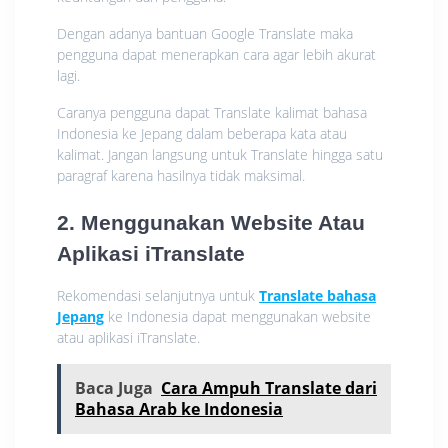
Dengan adanya bantuan Google Translate maka
pengguna dapat menerapkan cara agar lebih akurat
lagi.
Caranya pengguna dapat Translate kalimat bahasa
Indonesia ke Jepang dalam beberapa kata atau
kalimat. Jangan langsung untuk Translate hingga satu
paragraf karena hasilnya tidak maksimal.
2. Menggunakan Website Atau
Aplikasi iTranslate
Rekomendasi selanjutnya untuk
Translate bahasa
Jepang
ke Indonesia dapat menggunakan website
atau aplikasi iTranslate.
Baca Juga
Cara Ampuh Translate dari
Bahasa Arab ke Indonesia